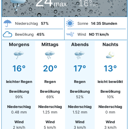
24°
16°
max
min
Niederschlag
57%
Sonne
14:35 Stunden
Bewölkung
45%
Wind
NO 11 km/h
Morgens
Mittags
Abends
Nachts
16°
20°
17°
13°
leichter Regen
Regen
Regen
leicht bewölkt
Bewölkung
Bewölkung
Bewölkung
Bewölkung
99%
69%
52%
10%
Niederschlag
Niederschlag
Niederschlag
Niederschlag
0.48 mm
1.25 mm
1.52 mm
0 mm
Wind
Wind
Wind
Wind
2 km/h
5 km/h
3 km/h
3 km/h