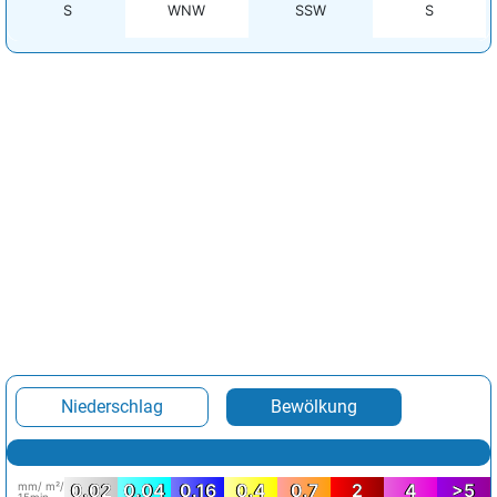
S
WNW
SSW
S
Niederschlag
Bewölkung
mm/ m²/
0.02
0.04
0.16
0.4
0.7
2
4
>5
15min