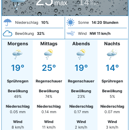
14°
max
min
Niederschlag
10%
Sonne
14:20 Stunden
Bewölkung
32%
Wind
NW 11 km/h
Morgens
Mittags
Abends
Nachts
19°
25°
19°
14°
Sprühregen
Regenschauer
Regenschauer
Sprühregen
Bewölkung
Bewölkung
Bewölkung
Bewölkung
49%
74%
23%
5%
Niederschlag
Niederschlag
Niederschlag
Niederschlag
0.05 mm
0.14 mm
0.17 mm
0.07 mm
Wind
Wind
Wind
Wind
8 km/h
11 km/h
2 km/h
3 km/h