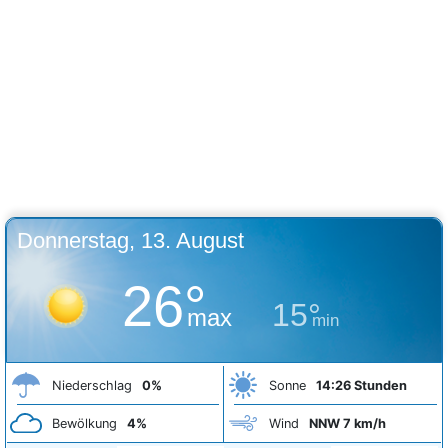
Donnerstag, 13. August
26°
15°
max
min
Niederschlag
0%
Sonne
14:26 Stunden
Bewölkung
4%
Wind
NNW 7 km/h