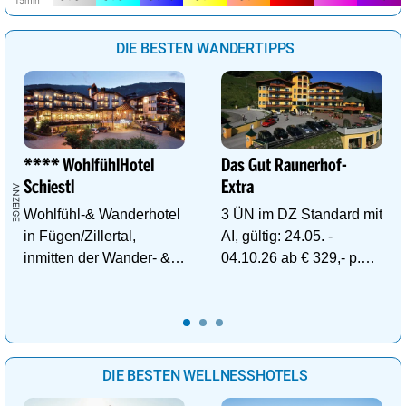
DIE BESTEN WANDERTIPPS
**** WohlfühlHotel
Das Gut Raunerhof-
Schiestl
Extra
Wohlfühl-& Wanderhotel
3 ÜN im DZ Standard mit
in Fügen/Zillertal,
AI, gültig: 24.05. -
inmitten der Wander- &
04.10.26 ab € 329,- p.P.
Skigebiete Spieljoch und
inkl. Gratis Dachstein-
Hochfügen
Sommercard.
DIE BESTEN WELLNESSHOTELS