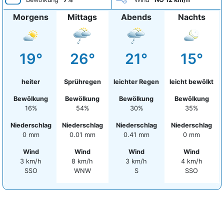
Morgens
Mittags
Abends
Nachts
19°
26°
21°
15°
heiter
Sprühregen
leichter Regen
leicht bewölkt
Bewölkung
Bewölkung
Bewölkung
Bewölkung
16%
54%
30%
35%
Niederschlag
Niederschlag
Niederschlag
Niederschlag
0 mm
0.01 mm
0.41 mm
0 mm
Wind
Wind
Wind
Wind
3 km/h
8 km/h
3 km/h
4 km/h
SSO
WNW
S
SSO