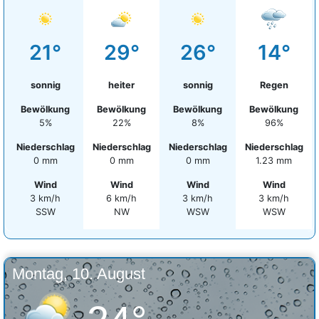
21°
29°
26°
14°
sonnig
heiter
sonnig
Regen
Bewölkung
Bewölkung
Bewölkung
Bewölkung
5%
22%
8%
96%
Niederschlag
Niederschlag
Niederschlag
Niederschlag
0 mm
0 mm
0 mm
1.23 mm
Wind
Wind
Wind
Wind
3 km/h
6 km/h
3 km/h
3 km/h
SSW
NW
WSW
WSW
Montag, 10. August