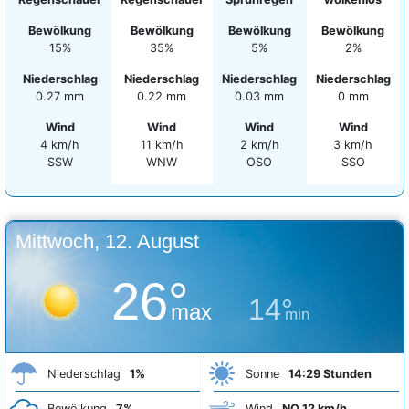
Bewölkung
Bewölkung
Bewölkung
Bewölkung
15%
35%
5%
2%
Niederschlag
Niederschlag
Niederschlag
Niederschlag
0.27 mm
0.22 mm
0.03 mm
0 mm
Wind
Wind
Wind
Wind
4 km/h
11 km/h
2 km/h
3 km/h
SSW
WNW
OSO
SSO
Mittwoch, 12. August
26°
14°
max
min
Niederschlag
1%
Sonne
14:29 Stunden
Bewölkung
7%
Wind
NO 12 km/h