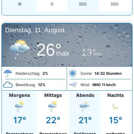
W
O
SSO
SSO
Dienstag, 11. August
26°
13°
max
min
Niederschlag
2%
Sonne
14:32 Stunden
Bewölkung
12%
Wind
NNO 11 km/h
Morgens
Mittags
Abends
Nachts
17°
22°
21°
15°
Regenschauer
Regenschauer
Sprühregen
wolkenlos