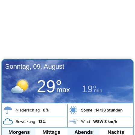
Sonntag, 09. August
29°
19°
max
min
Niederschlag
0%
Sonne
14:38 Stunden
Bewölkung
13%
Wind
WSW 8 km/h
Morgens
Mittags
Abends
Nachts