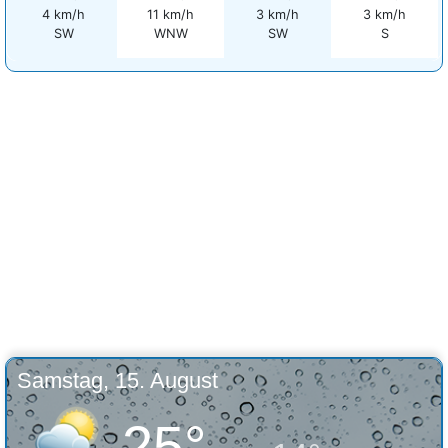
4 km/h
11 km/h
3 km/h
3 km/h
SW
WNW
SW
S
Samstag, 15. August
25°