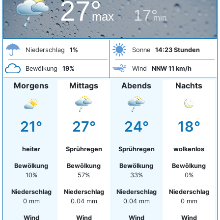
27°
17°
max
min
Niederschlag
1%
Sonne
14:23 Stunden
Bewölkung
19%
Wind
NNW 11 km/h
Morgens
Mittags
Abends
Nachts
21°
27°
24°
18°
heiter
Sprühregen
Sprühregen
wolkenlos
Bewölkung
Bewölkung
Bewölkung
Bewölkung
10%
57%
33%
0%
Niederschlag
Niederschlag
Niederschlag
Niederschlag
0 mm
0.04 mm
0.04 mm
0 mm
Wind
Wind
Wind
Wind