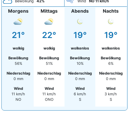
Bewölkung
42%
Wind
NO 11 km/h
Morgens
Mittags
Abends
Nachts
21°
22°
19°
19°
wolkig
wolkig
wolkenlos
wolkenlos
Bewölkung
Bewölkung
Bewölkung
Bewölkung
56%
51%
10%
6%
Niederschlag
Niederschlag
Niederschlag
Niederschlag
0 mm
0 mm
0 mm
0 mm
Wind
Wind
Wind
Wind
11 km/h
11 km/h
6 km/h
3 km/h
NO
ONO
S
S