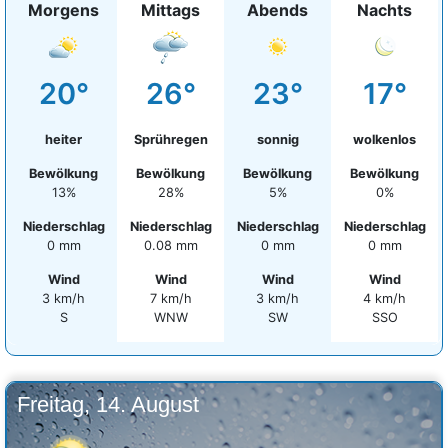
Morgens
Mittags
Abends
Nachts
20°
26°
23°
17°
heiter
Sprühregen
sonnig
wolkenlos
Bewölkung
Bewölkung
Bewölkung
Bewölkung
13%
28%
5%
0%
Niederschlag
Niederschlag
Niederschlag
Niederschlag
0 mm
0.08 mm
0 mm
0 mm
Wind
Wind
Wind
Wind
3 km/h
7 km/h
3 km/h
4 km/h
S
WNW
SW
SSO
Freitag, 14. August