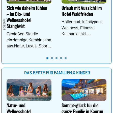
Sich wie daheim fühlen
Urlaub mit Aussicht im
– im Bio- und
Hotel Waldfrieden
Wellnesshotel
Hallenbad, Infinitypool,
Stanglwirt
Wellness, Fitness,
Genießen Sie die
Kulinarik, inkl.
einzigartige Kombination
Schladming - Dachstein
aus Natur, Luxus, Sport,
Sommercard,
Wellness und Erholung.
Wandergebiet.
DAS BESTE FÜR FAMILIEN & KINDER
Natur- und
Sommerglück für die
Wellnesshotel
ganze Familie in Kaprun