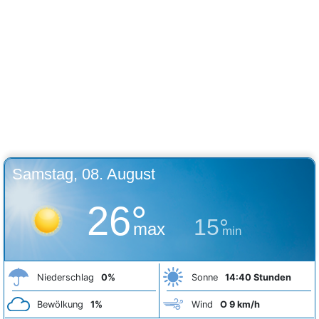
Samstag, 08. August
26°
15°
max
min
Niederschlag
0%
Sonne
14:40 Stunden
Bewölkung
1%
Wind
O 9 km/h