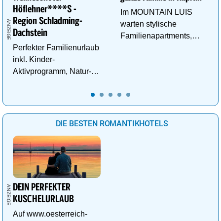
Höflehner****S -
Im MOUNTAIN LUIS
Region Schladming-
warten stylische
Dachstein
Familienapartments,
Perfekter Familienurlaub
Pool & vieles mehr auf
inkl. Kinder-
die ganze Familie!
Aktivprogramm, Natur-
Abenteuer, Alpakas Meet
& Greet, Familien-Spa
uvm.
DIE BESTEN ROMANTIKHOTELS
DEIN PERFEKTER
KUSCHELURLAUB
Auf www.oesterreich-