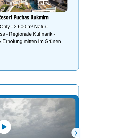
See im ALPENHAUS KAPRU
Erholung & Genuss, Sonn
Resort Puchas Kukmirn
Pool & alpine Erlebnisse i
Only - 2.600 m² Natur-
Bergen im ALPENHAUS
ss - Regionale Kulinarik -
 Erholung mitten im Grünen