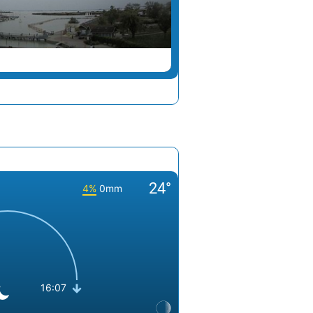
ALTMÜNSTER
24°
4%
0mm
16:07