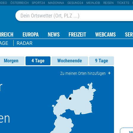
IDEO
ÖSTERREICH
SPORT24
MADONNA
GESUND24
MEINJOB
REISEN
TICKETS
RREICH
EUROPA
NEWS
FREIZEIT
WEBCAMS
SER
AGE
RADAR
Morgen
4 Tage
Wochenende
9 Tage
+
Zu meinen Orten hinzufügen
r
en