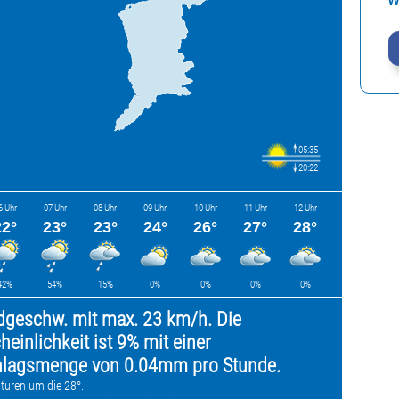
W
05:35
20:22
6 Uhr
07 Uhr
08 Uhr
09 Uhr
10 Uhr
11 Uhr
12 Uhr
22°
23°
23°
24°
26°
27°
28°
42%
54%
15%
0%
0%
0%
0%
dgeschw. mit max. 23 km/h. Die
einlichkeit ist 9% mit einer
chlagsmenge von 0.04mm pro Stunde.
turen um die 28°.