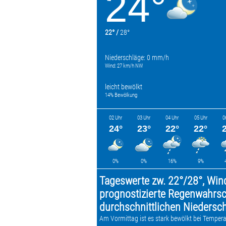
24°
22° /
28°
Niederschläge: 0 mm/h
Wind: 27 km/h NW
leicht bewölkt
14% Bewölkung
02 Uhr
03 Uhr
04 Uhr
05 Uhr
0
24°
23°
22°
22°
0%
0%
16%
9%
Tageswerte zw. 22°/28°, Win
prognostizierte Regenwahrsch
durchschnittlichen Nieders
Am Vormittag ist es stark bewölkt bei Tempera