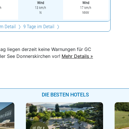
Wind
Wind
h
13 km/h
17 km/h
N
NNW
im Detail
9 Tage im Detail
itag liegen derzeit keine Warnungen für GC
ler See Donnerskirchen vor!
Mehr Details »
DIE BESTEN HOTELS