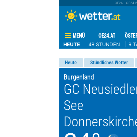
OE24
OE24 V
MENÜ
OE24.AT
ÖSTE
HEUTE
48 STUNDEN
9 T
Heute
Stündliches Wetter
Burgenland
GC Neusiedle
See
Donnerskirch