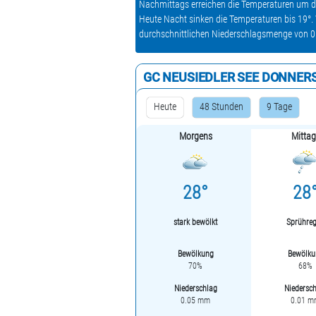
Nachmittags erreichen die Temperaturen um die
Heute Nacht sinken die Temperaturen bis 19°.
durchschnittlichen Niederschlagsmenge von 
GC NEUSIEDLER SEE DONNER
Heute
48 Stunden
9 Tage
Morgens
Mittag
28°
28
stark bewölkt
Sprühre
Bewölkung
Bewölku
70%
68%
Niederschlag
Niedersc
0.05 mm
0.01 