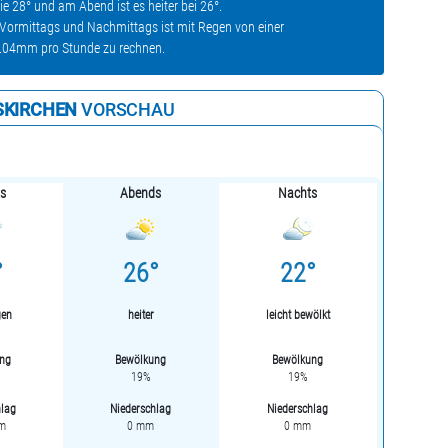
 28° und am Abend ist es heiter bei 26°.
 Vormittags und Nachmittags ist mit Regen von einer
0.04mm pro Stunde zu rechnen.
SKIRCHEN
VORSCHAU
s
Abends
Nachts
°
26°
22°
gen
heiter
leicht bewölkt
ng
Bewölkung
Bewölkung
19%
19%
hlag
Niederschlag
Niederschlag
mm
0 mm
0 mm