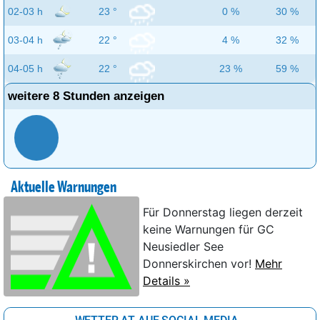
02-03 h
23 °
0 %
30 %
03-04 h
22 °
4 %
32 %
04-05 h
22 °
23 %
59 %
weitere 8 Stunden anzeigen
Aktuelle Warnungen
Für Donnerstag liegen derzeit
keine Warnungen für GC
Neusiedler See
Donnerskirchen vor!
Mehr
Details »