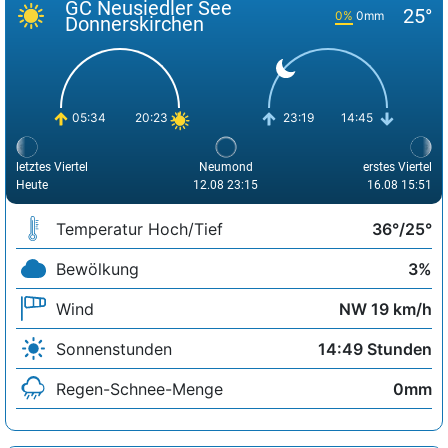
GC Neusiedler See
25°
0%
0mm
Donnerskirchen
05:34
20:23
23:19
14:45
letztes Viertel
Neumond
erstes Viertel
Heute
12.08 23:15
16.08 15:51
Temperatur Hoch/Tief
36°/25°
Bewölkung
3%
Wind
NW 19 km/h
Sonnenstunden
14:49 Stunden
Regen-Schnee-Menge
0mm