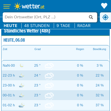
HEUTE
48 STUNDEN
9 TAGE
RADAR
Stündliches Wetter (48h)
HEUTE, 06.08
Zeit
Grad
Regen
Bewölkung
NaN-00 h
25 °
0 %
3 %
22-23 h
24 °
0 %
22 %
23-00 h
23 °
0 %
24 %
00-01 h
23 °
0 %
32 %
01-02 h
23 °
0 %
37 %