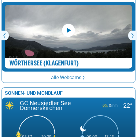
WÖRTHERSEE (KLAGENFURT)
alle Webcams
SONNEN- UND MONDLAUF
GC Neusiedler See
22°
0%
0mm
Donnerskirchen
05:37
20:20
00:00
17:23