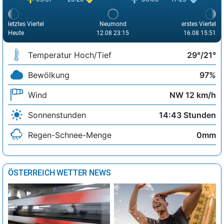
letztes Viertel
Neumond
erstes Viertel
Heute
12.08 23:15
16.08 15:51
Temperatur Hoch/Tief
29°/21°
Bewölkung
97%
Wind
NW 12 km/h
Sonnenstunden
14:43 Stunden
Regen-Schnee-Menge
0mm
ÖSTERREICH WETTER NEWS