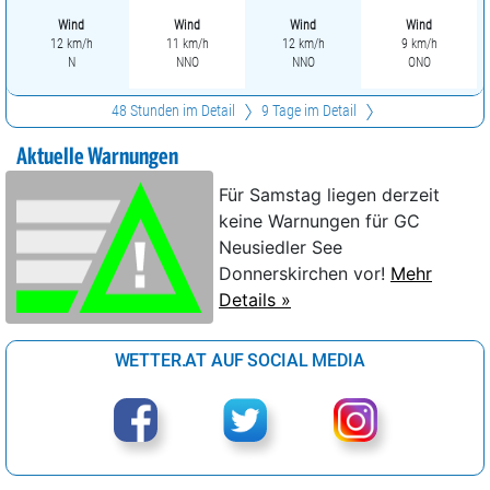
Wind
Wind
Wind
Wind
12 km/h
11 km/h
12 km/h
9 km/h
N
NNO
NNO
ONO
48 Stunden im Detail
9 Tage im Detail
Aktuelle Warnungen
Für Samstag liegen derzeit
keine Warnungen für GC
Neusiedler See
Donnerskirchen vor!
Mehr
Details »
WETTER.AT AUF SOCIAL MEDIA