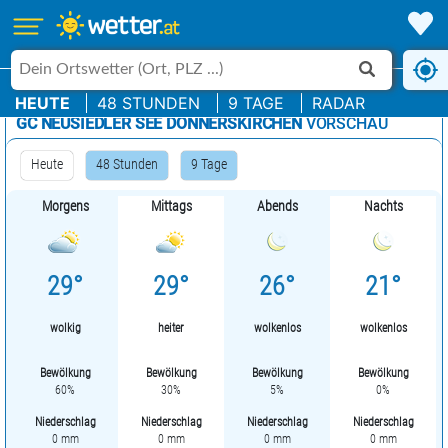
HEUTE
48 STUNDEN
9 TAGE
RADAR
GC NEUSIEDLER SEE DONNERSKIRCHEN
VORSCHAU
Heute
48 Stunden
9 Tage
Morgens
Mittags
Abends
Nachts
29°
29°
26°
21°
wolkig
heiter
wolkenlos
wolkenlos
Bewölkung
Bewölkung
Bewölkung
Bewölkung
60%
30%
5%
0%
Niederschlag
Niederschlag
Niederschlag
Niederschlag
0 mm
0 mm
0 mm
0 mm