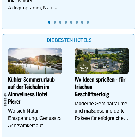
inkl. Kinder-
Wellnessanlage!
Aktivprogramm, Natur-
Abenteuer, Alpakas Meet
& Greet, Familien-Spa
uvm.
DIE BESTEN HOTELS
Kühler Sommerurlaub
Wo Ideen sprießen - für
auf der Teichalm im
frischen
Almwellness Hotel
Geschäftserfolg
Pierer
Moderne Seminarräume
Wo sich Natur,
und maßgeschneiderte
Entspannung, Genuss &
Pakete für erfolgreiche
Achtsamkeit auf
Tagungen!
einzigartige Weise