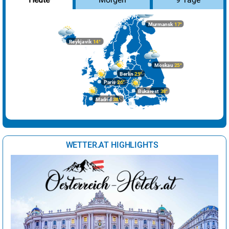
Murmansk
17°
Reykjavik
14°
Moskau
25°
Berlin
29°
Paris
26°
Bukarest
38°
Madrid
38°
WETTER.AT HIGHLIGHTS