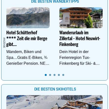
DIE BESTEN WANDERTIPPS
Hotel Schütterhof
Wanderurlaub im
**** Zeit die mir Berge
Zillertal - Hotel Neuwirt-
gibt…
Finkenberg
Wandern, Biken und
Dein Hotel in der
Spa…Gratis E-Bikes, ¾
Ferienregion Tux-
Genießer Pension. NEU:
Finkenberg für Ski- &
DZ Deluxe – ab sofort
Wander-Vergnügen auf
buchbar!
bis zu 3250m.
DIE BESTEN SKIHOTELS