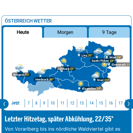
ÖSTERREICH WETTER
Morgen
9 Tage
Heute
Linz
25°
Wien
28°
Sankt Pölten
23°
Eisenstadt
29°
Salzburg
23°
Bregenz
22°
Innsbruck
20°
Graz
25°
Klagenfurt
24°
Jetzt
10
11
12
13
14
15
16
17
18
7
8
9
Letzter Hitzetag, später Abkühlung, 22/35°
Von Vorarlberg bis ins nördliche Waldviertel gibt es