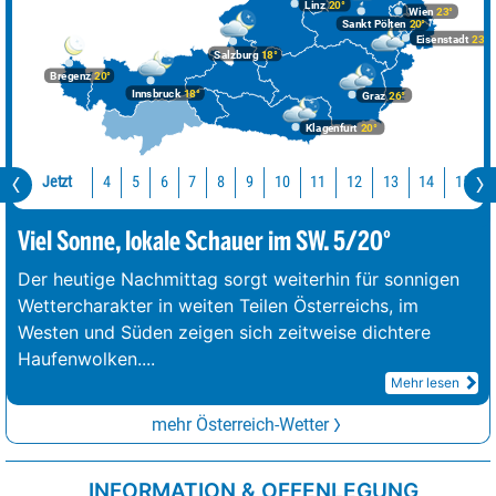
Linz
20°
Wien
23°
Sankt Pölten
20°
Eisenstadt
23°
Salzburg
18°
Bregenz
20°
Innsbruck
18°
Graz
26°
Klagenfurt
20°
Jetzt
10
11
12
13
14
15
4
5
6
7
8
9
Viel Sonne, lokale Schauer im SW. 5/20°
Der heutige Nachmittag sorgt weiterhin für sonnigen
Wettercharakter in weiten Teilen Österreichs, im
Westen und Süden zeigen sich zeitweise dichtere
Haufenwolken.
...
Mehr lesen
mehr Österreich-Wetter
INFORMATION & OFFENLEGUNG