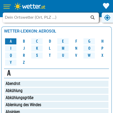
WETTER-LEXIKON: AEROSOL
A
B
C
D
G
H
E
F
M
K
N
O
P
L
J
I
W
Q
R
S
U
V
X
T
Y
Z
A
Abendrot
Abkühlung
Abkühlungsgröße
Ablenkung des Windes
Absinken