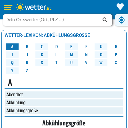
WETTER-LEXIKON: ABKÜHLUNGSGRÖSSE
A
B
C
D
G
H
E
F
M
K
N
O
P
L
J
I
W
Q
R
S
U
V
X
T
Y
Z
A
Abendrot
Abkühlung
Abkühlungsgröße
Abkühlungsgröße