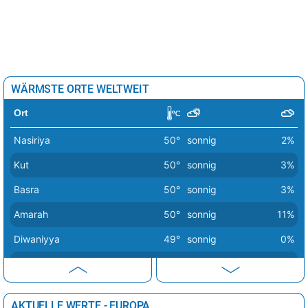
WÄRMSTE ORTE WELTWEIT
Ort
Nasiriya
50°
sonnig
2%
Kut
50°
sonnig
3%
Basra
50°
sonnig
3%
Amarah
50°
sonnig
11%
Diwaniyya
49°
sonnig
0%
Hillah
49°
sonnig
0%
Khorramshahr
49°
sonnig
5%
AKTUELLE WERTE - EUROPA