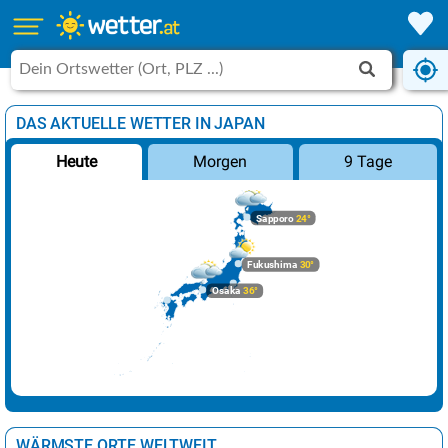
DAS AKTUELLE WETTER IN JAPAN
Morgen
9 Tage
Heute
Sapporo
24°
Fukushima
30°
Osaka
36°
WÄRMSTE ORTE WELTWEIT