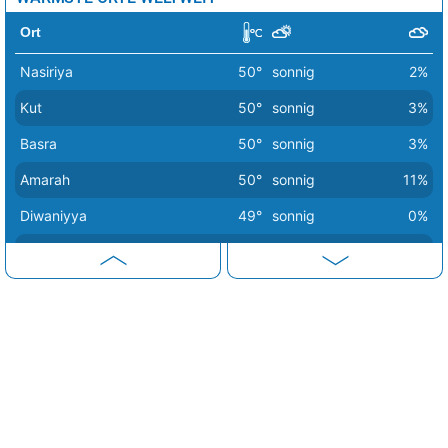
Ort
Nasiriya
50°
sonnig
2%
Kut
50°
sonnig
3%
Basra
50°
sonnig
3%
Amarah
50°
sonnig
11%
Diwaniyya
49°
sonnig
0%
Hillah
49°
sonnig
0%
Khorramshahr
49°
sonnig
5%
Abadan
49°
sonnig
5%
Baquba
48°
sonnig
0%
Bagdad
48°
sonnig
0%