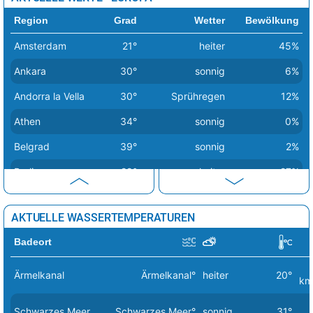
Abadan
49°
sonnig
5%
Region
Grad
Wetter
Bewölkung
Baquba
48°
sonnig
0%
Amsterdam
21°
heiter
45%
Bagdad
48°
sonnig
0%
Ankara
30°
sonnig
6%
Andorra la Vella
30°
Sprühregen
12%
Athen
34°
sonnig
0%
Belgrad
39°
sonnig
2%
Berlin
29°
heiter
27%
Bern
34°
Sprühregen
18%
AKTUELLE WASSERTEMPERATUREN
Bratislava
37°
heiter
19%
Badeort
Brüssel
24°
bedeckt
85%
Budapest
39°
sonnig
18%
Ärmelkanal
Ärmelkanal°
heiter
20°
km
Bukarest
38°
sonnig
3%
Schwarzes Meer
Schwarzes Meer°
sonnig
31°