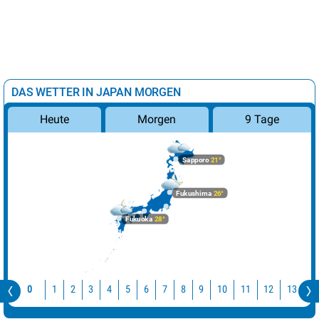
DAS WETTER IN JAPAN MORGEN
Morgen
9 Tage
Heute
Sapporo
21°
Fukushima
26°
Fukuoka
28°
10
11
12
13
1
0
1
2
3
4
5
6
7
8
9