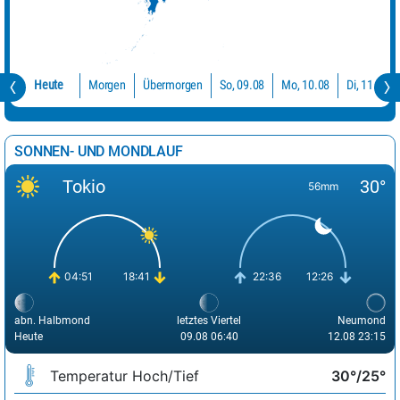
Übermorgen
Mo, 10.08
So, 09.08
Di, 11.08
Morgen
Heute
SONNEN- UND MONDLAUF
Tokio
30°
56mm
04:51
18:41
22:36
12:26
abn. Halbmond
letztes Viertel
Neumond
Heute
09.08 06:40
12.08 23:15
Temperatur Hoch/Tief
30°/25°