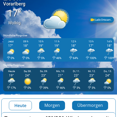
Vorarlberg
17°
Lade Ortscam..
Wolkig
Stündliche Prognose
Jetzt
09 h
10 h
11 h
12 h
13 h
14 h
17°
18°
19°
19°
18°
17°
18°
0%
0%
5%
46%
64%
100%
100%
Tägliche Prognose
Heute
Sa, 08.
So, 09.
Mo, 10.
Di, 11.
Mi, 12.
Do, 13.
19°
24°
23°
21°
23°
23°
24°
17%
0%
39%
46%
3%
3%
0%
Morgen
Übermorgen
Heute