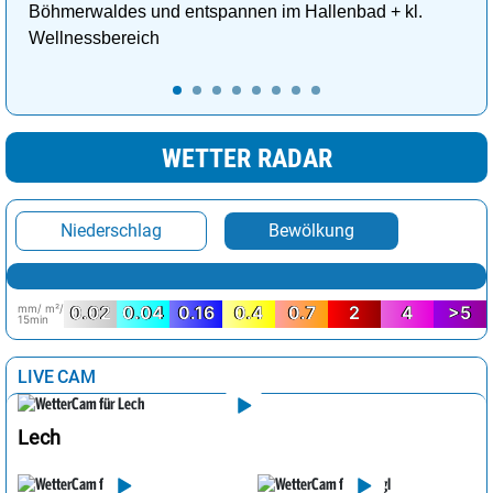
Böhmerwaldes und entspannen im Hallenbad + kl.
Wellnessbereich
WETTER RADAR
Niederschlag
Bewölkung
mm/ m²/
0.02
0.04
0.16
0.4
0.7
2
4
>5
15min
LIVE CAM
Lech