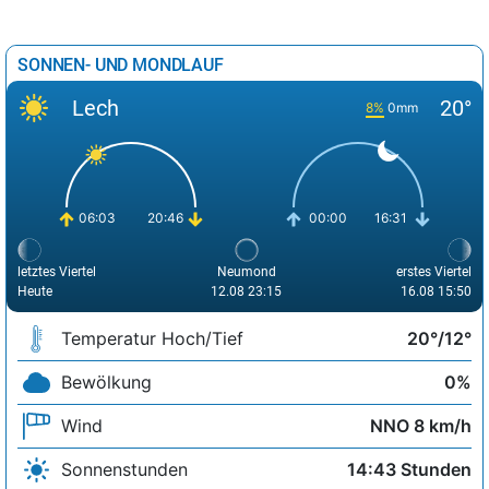
SONNEN- UND MONDLAUF
Lech
20°
8%
0mm
06:03
20:46
00:00
16:31
letztes Viertel
Neumond
erstes Viertel
Heute
12.08 23:15
16.08 15:50
Temperatur Hoch/Tief
20°/12°
Bewölkung
0%
Wind
NNO 8 km/h
Sonnenstunden
14:43 Stunden