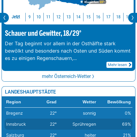
Klagenfurt
23°
Jetzt
10
11
12
13
14
15
16
17
18
19
9
Schauer und Gewitter, 18/29°
Der Tag beginnt vor allem in der Osthälfte stark
bewölkt und besonders nach Osten und Süden kommt
es zu einigen Regenschauern,
...
Mehr lesen
mehr Österreich-Wetter
LANDESHAUPTSTÄDTE
Region
Grad
Wetter
Bewölkung
Bregenz
22°
sonnig
0%
Innsbruck
22°
Sprühregen
69%
Salzburg
22°
heiter
21%