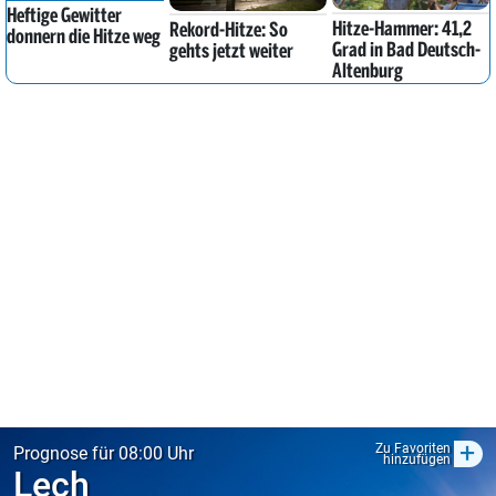
Heftige Gewitter
Hitze-Hammer: 41,2
Rekord-Hitze: So
donnern die Hitze weg
Grad in Bad Deutsch-
gehts jetzt weiter
Altenburg
+
Zu Favoriten
Prognose für 08:00 Uhr
hinzufügen
Lech