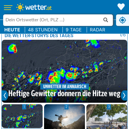
HEUTE
48 STUNDEN
9 TAGE
RADAR
1/6
DIE WETTER-STORYS DES TAGES
UNWETTER IM ANMARSCH
Heftige Gewitter donnern die Hitze weg
1
2
3