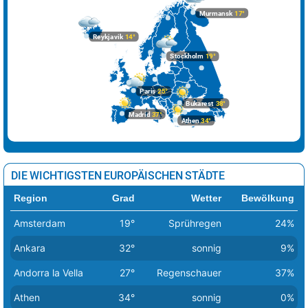
Murmansk
17°
Reykjavik
14°
Stockholm
19°
Paris
25°
Bukarest
38°
Madrid
37°
Athen
34°
DIE WICHTIGSTEN EUROPÄISCHEN STÄDTE
Region
Grad
Wetter
Bewölkung
Amsterdam
19°
Sprühregen
24%
Ankara
32°
sonnig
9%
Andorra la Vella
27°
Regenschauer
37%
Athen
34°
sonnig
0%