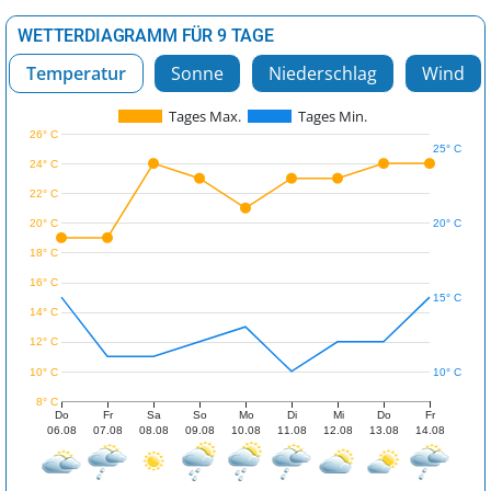
WETTERDIAGRAMM FÜR 9 TAGE
Temperatur
Sonne
Niederschlag
Wind
Tages Max.
Tages Min.
26° C
25° C
24° C
22° C
20° C
20° C
18° C
16° C
15° C
14° C
12° C
10° C
10° C
8° C
Do
Fr
Sa
So
Mo
Di
Mi
Do
Fr
06.08
07.08
08.08
09.08
10.08
11.08
12.08
13.08
14.08