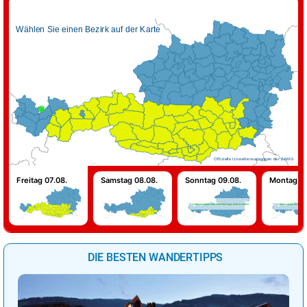
Wählen Sie einen Bezirk auf der Karte
Offizielle Unwetterwarnungen der ZAMG
Freitag 07.08.
Samstag 08.08.
Sonntag 09.08.
Montag 10
Für Sonntag liegen derzeit keine Warnungen für Österreich vor!
Für Montag liegen derzeit keine 
DIE BESTEN WANDERTIPPS