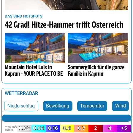
DAS SIND HOTSPOTS
42 Grad! Hitze-Hammer trifft Österreich
Mountain Hotel Luis in
Sommerglück für die ganze
Kaprun - YOUR PLACE TO BE
Familie in Kaprun
WETTERRADAR
Niederschlag
Bewölkung
Temperatur
Wind
mm/ m²/
0.02
0.04
0.16
0.4
0.7
2
4
>5
15min