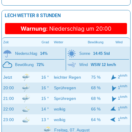
LECH WETTER 8 STUNDEN
Warnung:
Niederschlag um 20:00
Zeit
Grad
Wetter
Bewölkung
Wind
Niederschlag
14%
Sonne
14:45 Std
Bewölkung
72%
Wind
WSW 12 km/h
km/h
2
Jetzt
16 °
leichter Regen
75 %
km/h
1
20:00
16 °
Sprühregen
68 %
km/h
1
21:00
15 °
Sprühregen
68 %
km/h
1
22:00
14 °
wolkig
66 %
km/h
1
23:00
13 °
wolkig
64 %
Freitag, 07. August