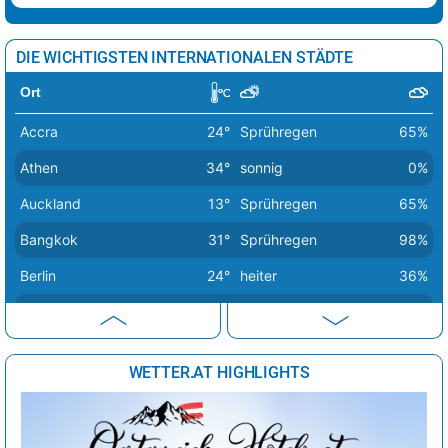
Lissabon
25°
sonnig
7%
Ljubljana
35°
Regenschauer
38%
DIE WICHTIGSTEN INTERNATIONALEN STÄDTE
London
26°
heiter
42%
Ort
Luxemburg
23°
heiter
17%
Accra
24°
Sprühregen
65%
Madrid
37°
sonnig
1%
Athen
34°
sonnig
0%
Minsk
27°
leichter Regen
58%
Auckland
13°
Sprühregen
65%
Moskau
28°
sonnig
9%
Bangkok
31°
Sprühregen
98%
Nikosia
32°
sonnig
2%
Berlin
24°
heiter
36%
Oslo
19°
heiter
37%
Bern
26°
Sprühregen
56%
Paris
25°
wolkig
52%
Buenos Aires
16°
sonnig
34%
Podgorica
37°
sonnig
7%
WETTER.AT HIGHLIGHTS
Canberra
10°
sonnig
9%
Prag
25°
heiter
33%
Delhi
30°
Sprühregen
80%
Reykjavik
14°
Sprühregen
93%