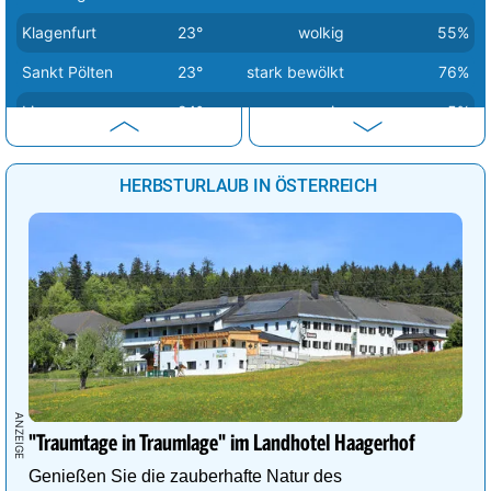
Klagenfurt
23°
wolkig
55%
Sankt Pölten
23°
stark bewölkt
76%
Linz
24°
sonnig
5%
Wien
24°
stark bewölkt
91%
HERBSTURLAUB IN ÖSTERREICH
Eisenstadt
26°
Sprühregen
83%
Graz
27°
Sprühregen
75%
"Traumtage in Traumlage" im Landhotel Haagerhof
Genießen Sie die zauberhafte Natur des