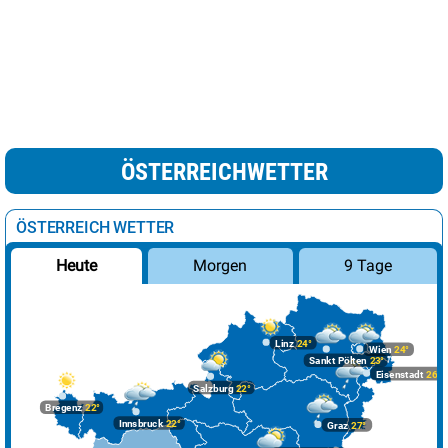
ÖSTERREICHWETTER
ÖSTERREICH WETTER
Morgen
9 Tage
Heute
Linz
24°
Wien
24°
Sankt Pölten
23°
Eisenstadt
26°
Salzburg
22°
Bregenz
22°
Innsbruck
22°
Graz
27°