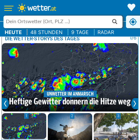
HEUTE
48 STUNDEN
9 TAGE
RADAR
1/6
DIE WETTER-STORYS DES TAGES
UNWETTER IM ANMARSCH
Heftige Gewitter donnern die Hitze weg
1
2
3