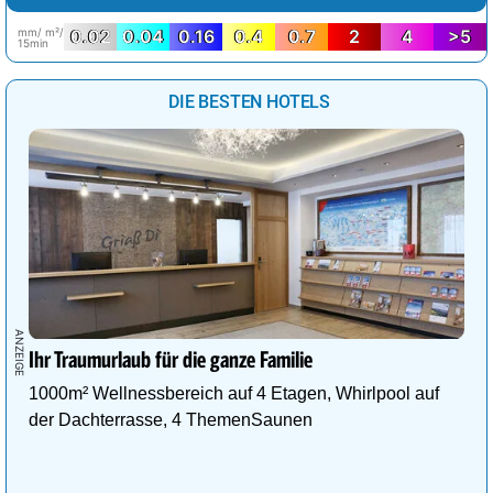
mm/ m²/
0.02
0.04
0.16
0.4
0.7
2
4
>5
15min
DIE BESTEN HOTELS
Ihr Traumurlaub für die ganze Familie
1000m² Wellnessbereich auf 4 Etagen, Whirlpool auf
der Dachterrasse, 4 ThemenSaunen