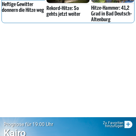
Heftige Gewitter
Hitze-Hammer: 41,2
Rekord-Hitze: So
donnern die Hitze weg
Grad in Bad Deutsch-
gehts jetzt weiter
Altenburg
+
Zu Favoriten
Prognose für 19:00 Uhr
hinzufügen
Kairo