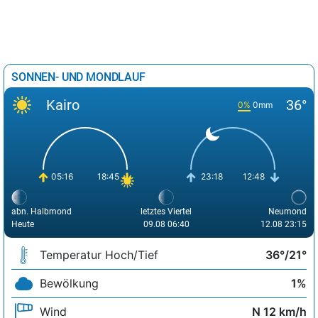
SONNEN- UND MONDLAUF
Kairo
36°
0%
0mm
05:16
18:45
23:18
12:48
abn. Halbmond
letztes Viertel
Neumond
Heute
09.08 06:40
12.08 23:15
Temperatur Hoch/Tief
36°/21°
Bewölkung
1%
Wind
N 12 km/h