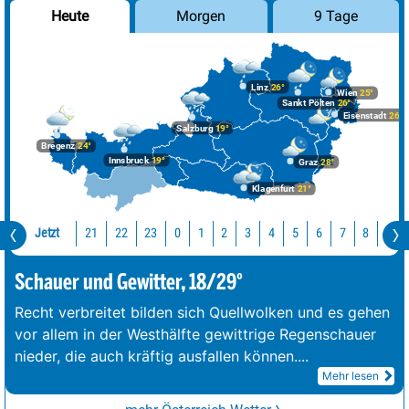
Morgen
9 Tage
Heute
Linz
26°
Wien
25°
Sankt Pölten
26°
Eisenstadt
26°
Salzburg
19°
Bregenz
24°
Innsbruck
19°
Graz
28°
Klagenfurt
21°
Jetzt
21
22
23
0
1
2
3
4
5
6
7
8
9
Schauer und Gewitter, 18/29°
Recht verbreitet bilden sich Quellwolken und es gehen
vor allem in der Westhälfte gewittrige Regenschauer
nieder, die auch kräftig ausfallen können.
...
Mehr lesen