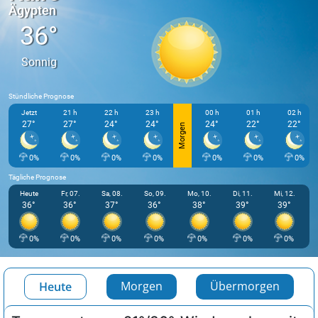
Ägypten
36°
Sonnig
Stündliche Prognose
Jetzt
21 h
22 h
23 h
00 h
01 h
02 h
27°
27°
24°
24°
24°
22°
22°
Morgen
0%
0%
0%
0%
0%
0%
0%
Tägliche Prognose
Heute
Fr, 07.
Sa, 08.
So, 09.
Mo, 10.
Di, 11.
Mi, 12.
36°
36°
37°
36°
38°
39°
39°
0%
0%
0%
0%
0%
0%
0%
Morgen
Übermorgen
Heute