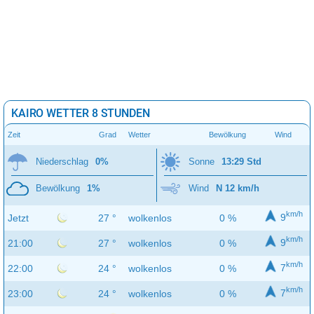
KAIRO WETTER 8 STUNDEN
Zeit
Grad
Wetter
Bewölkung
Wind
Niederschlag
0%
Sonne
13:29 Std
Bewölkung
1%
Wind
N 12 km/h
km/h
9
Jetzt
27 °
wolkenlos
0 %
km/h
9
21:00
27 °
wolkenlos
0 %
km/h
7
22:00
24 °
wolkenlos
0 %
km/h
7
23:00
24 °
wolkenlos
0 %