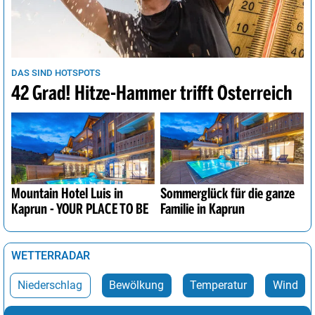
DAS SIND HOTSPOTS
42 Grad! Hitze-Hammer trifft Österreich
Mountain Hotel Luis in
Sommerglück für die ganze
Kaprun - YOUR PLACE TO BE
Familie in Kaprun
WETTERRADAR
Niederschlag
Bewölkung
Temperatur
Wind