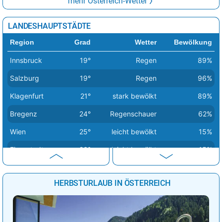
mehr Österreich-Wetter
LANDESHAUPTSTÄDTE
Region
Grad
Wetter
Bewölkung
Innsbruck
19°
Regen
89%
Salzburg
19°
Regen
96%
Klagenfurt
21°
stark bewölkt
89%
Bregenz
24°
Regenschauer
62%
Wien
25°
leicht bewölkt
15%
Eisenstadt
26°
leicht bewölkt
15%
Linz
26°
Sprühregen
95%
HERBSTURLAUB IN ÖSTERREICH
Sankt Pölten
26°
Regenschauer
65%
Graz
28°
leicht bewölkt
15%