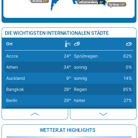
Avarua
21°
Johannesburg
20°
Sydney
16°
Kopenhagen
22°
wolkig
37%
Lissabon
27°
sonnig
19%
Ljubljana
37°
sonnig
9%
DIE WICHTIGSTEN INTERNATIONALEN STÄDTE
London
26°
wolkig
47%
Ort
Luxemburg
26°
sonnig
9%
Accra
24°
Sprühregen
62%
Madrid
38°
sonnig
1%
Athen
34°
sonnig
0%
Minsk
29°
sonnig
5%
Auckland
9°
sonnig
14%
Moskau
25°
Sprühregen
29%
Bangkok
28°
Regen
95%
Nikosia
32°
sonnig
4%
Berlin
29°
heiter
27%
Oslo
19°
Sprühregen
32%
Bern
34°
Sprühregen
18%
Paris
26°
sonnig
27%
Buenos Aires
16°
Regen
50%
Podgorica
37°
sonnig
4%
WETTER.AT HIGHLIGHTS
Canberra
10°
sonnig
16%