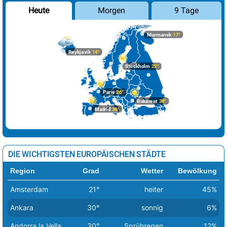
Morgen
9 Tage
Heute
Murmansk
17°
Reykjavik
14°
Stockholm
22°
Paris
26°
Bukarest
38°
Madrid
38°
DIE WICHTIGSTEN EUROPÄISCHEN STÄDTE
Region
Grad
Wetter
Bewölkung
Amsterdam
21°
heiter
45%
Ankara
30°
sonnig
6%
Andorra la Vella
30°
Sprühregen
12%