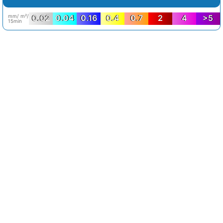
mm/ m²/
0.02
0.04
0.16
0.4
0.7
2
4
>5
15min