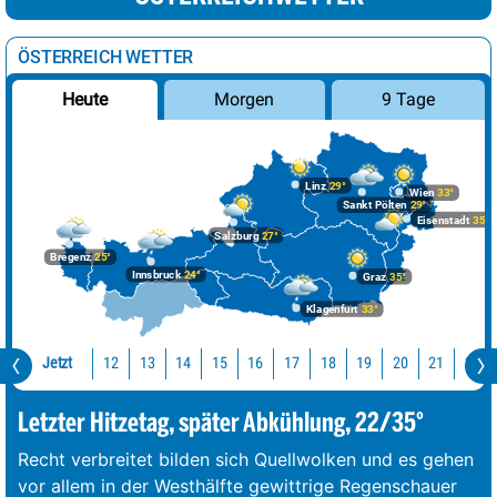
ÖSTERREICH WETTER
Morgen
9 Tage
Heute
Linz
29°
Wien
33°
Sankt Pölten
29°
Eisenstadt
35°
Salzburg
27°
Bregenz
25°
Innsbruck
24°
Graz
35°
Klagenfurt
33°
Jetzt
12
13
14
15
16
17
18
19
20
21
22
Letzter Hitzetag, später Abkühlung, 22/35°
Recht verbreitet bilden sich Quellwolken und es gehen
vor allem in der Westhälfte gewittrige Regenschauer