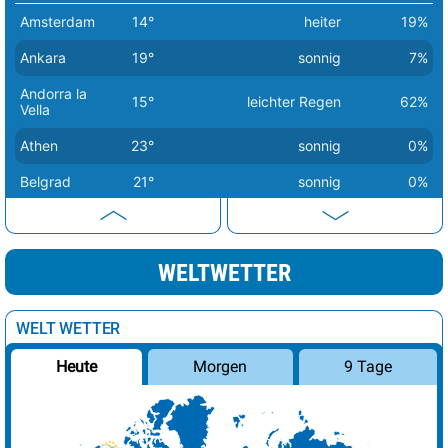
Amsterdam
14°
heiter
19%
Ankara
19°
sonnig
7%
Andorra la
15°
leichter Regen
62%
Vella
Athen
23°
sonnig
0%
Belgrad
21°
sonnig
0%
Berlin
14°
sonnig
1%
Bern
20°
sonnig
2%
WELTWETTER
Bratislava
16°
sonnig
1%
Brüssel
18°
sonnig
0%
WELT WETTER
Budapest
17°
sonnig
0%
Morgen
9 Tage
Heute
Bukarest
25°
sonnig
1%
Chisinau
21°
heiter
26%