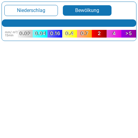
Niederschlag
Bewölkung
mm/ m²/
0.02
0.04
0.16
0.4
0.7
2
4
>5
15min