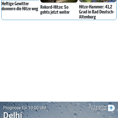
Heftige Gewitter
Hitze-Hammer: 41,2
Rekord-Hitze: So
donnern die Hitze weg
Grad in Bad Deutsch-
gehts jetzt weiter
Altenburg
+
Zu Favoriten
Prognose für 10:00 Uhr
hinzufügen
Delhi