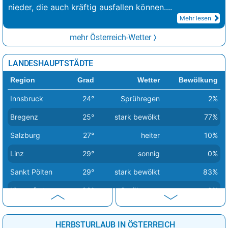
nieder, die auch kräftig ausfallen können.
...
Mehr lesen
mehr Österreich-Wetter
LANDESHAUPTSTÄDTE
Region
Grad
Wetter
Bewölkung
Innsbruck
24°
Sprühregen
2%
Bregenz
25°
stark bewölkt
77%
Salzburg
27°
heiter
10%
Linz
29°
sonnig
0%
Sankt Pölten
29°
stark bewölkt
83%
Klagenfurt
33°
Sprühregen
0%
Wien
33°
sonnig
0%
HERBSTURLAUB IN ÖSTERREICH
Eisenstadt
35°
heiter
11%