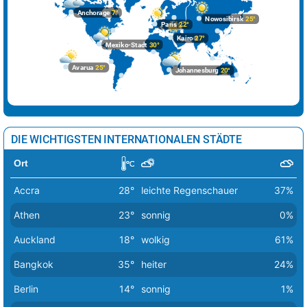
Anchorage
7°
Dublin
16°
leichte Regenschauer
49%
Nowosibirsk
25°
Paris
22°
Helsinki
7°
wolkig
57%
Kairo
27°
Mexiko-Stadt
30°
Kiew
11°
Schneeregen
84%
Avarua
25°
Johannesburg
20°
Kopenhagen
10°
heiter
20%
Lissabon
24°
heiter
12%
Ljubljana
22°
sonnig
7%
DIE WICHTIGSTEN INTERNATIONALEN STÄDTE
London
19°
wolkig
61%
Ort
Luxemburg
19°
heiter
15%
Accra
28°
leichte Regenschauer
37%
Madrid
25°
sonnig
3%
Athen
23°
sonnig
0%
leichte Schnee /
Auckland
18°
wolkig
61%
Minsk
7°
69%
Regenschauer
Bangkok
35°
heiter
24%
Moskau
9°
Regen
100%
Berlin
14°
sonnig
1%
Nikosia
24°
heiter
22%