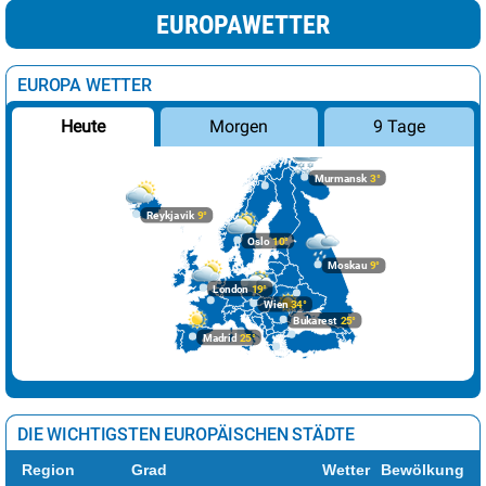
EUROPAWETTER
EUROPA WETTER
Morgen
9 Tage
Heute
Murmansk
3°
Reykjavik
9°
Oslo
10°
Moskau
9°
London
19°
Wien
34°
Bukarest
25°
Madrid
25°
DIE WICHTIGSTEN EUROPÄISCHEN STÄDTE
Region
Grad
Wetter
Bewölkung