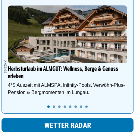
Graz
35°
sonnig
0%
Herbsturlaub im ALMGUT: Wellness, Berge & Genuss
erleben
4*S Auszeit mit ALMSPA, Infinity-Pools, Verwöhn-Plus-
Pension & Bergmomenten im Lungau.
WETTER RADAR