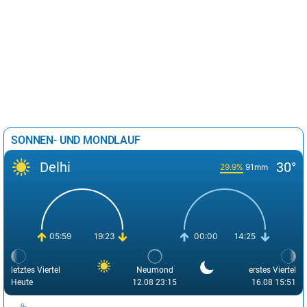
SONNEN- UND MONDLAUF
Delhi
30°
29.9%
91mm
05:59
19:23
00:00
14:25
letztes Viertel
Neumond
erstes Viertel
Heute
12.08 23:15
16.08 15:51