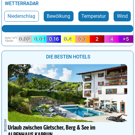
WETTERRADAR
Niederschlag
Bewölkung
Temperatur
Wind
mm/ m²/
0.02
0.04
0.16
0.4
0.7
2
4
>5
15min
DIE BESTEN HOTELS
Urlaub zwischen Gletscher, Berg & See im
ALPENHAUS KAPRUN