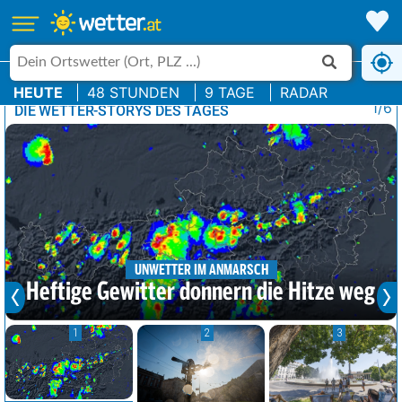
HEUTE
48 STUNDEN
9 TAGE
RADAR
1/6
DIE WETTER-STORYS DES TAGES
UNWETTER IM ANMARSCH
Heftige Gewitter donnern die Hitze weg
1
2
3