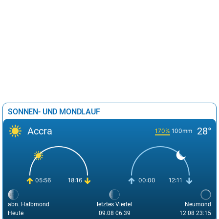
SONNEN- UND MONDLAUF
Accra
28°
170%
100mm
05:56
18:16
00:00
12:11
abn. Halbmond
letztes Viertel
Neumond
Heute
09.08 06:39
12.08 23:15