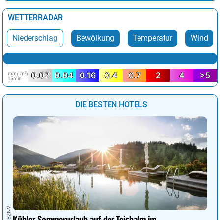
WETTERRADAR
Niederschlag
Bewölkung
Temperatur
Wind
mm/ m²/
0.02
0.04
0.16
0.4
0.7
2
4
>5
15min
DIE BESTEN HOTELS
Kühler Sommerurlaub auf der Teichalm im