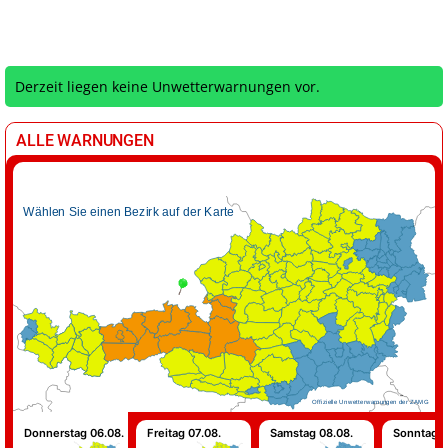
Derzeit liegen keine Unwetterwarnungen vor.
ALLE WARNUNGEN
Wählen Sie einen Bezirk auf der Karte
Offizielle Unwetterwarnungen der ZAMG
Donnerstag 06.08.
Freitag 07.08.
Samstag 08.08.
Sonntag 0