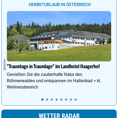
HERBSTURLAUB IN ÖSTERREICH
Wien
30°
heiter
14%
Eisenstadt
31°
heiter
26%
"Traumtage in Traumlage" im Landhotel Haagerhof
Genießen Sie die zauberhafte Natur des
Böhmerwaldes und entspannen im Hallenbad + kl.
Wellnessbereich
WETTER RADAR