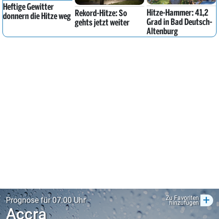
Heftige Gewitter
Hitze-Hammer: 41,2
Rekord-Hitze: So
donnern die Hitze weg
Grad in Bad Deutsch-
gehts jetzt weiter
Altenburg
+
Zu Favoriten
Prognose für 07:00 Uhr
hinzufügen
Accra