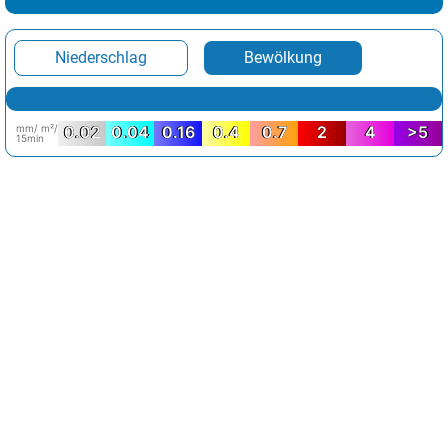
Niederschlag
Bewölkung
mm/ m²/
0.02
0.04
0.16
0.4
0.7
2
4
>5
15min