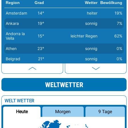
Region
Grad
Wetter
Bewölkung
Amsterdam
14°
heiter
19%
Ankara
19°
sonnig
7%
Andorra la
15°
leichter Regen
62%
Vella
Athen
23°
sonnig
0%
Belgrad
21°
sonnig
0%
Berlin
14°
sonnig
1%
Bern
20°
sonnig
2%
WELTWETTER
Bratislava
16°
sonnig
1%
Brüssel
18°
sonnig
0%
WELT WETTER
Budapest
17°
sonnig
0%
Morgen
9 Tage
Heute
Bukarest
25°
sonnig
1%