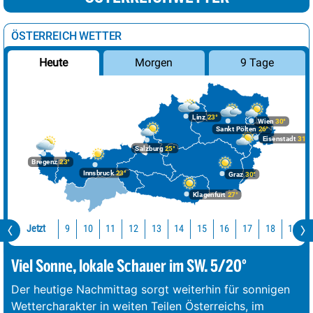
ÖSTERREICH WETTER
Morgen
9 Tage
Heute
Linz
23°
Wien
30°
Sankt Pölten
26°
Eisenstadt
31°
Salzburg
25°
Bregenz
23°
Innsbruck
23°
Graz
30°
Klagenfurt
27°
Jetzt
10
11
12
13
14
15
16
17
18
19
9
Viel Sonne, lokale Schauer im SW. 5/20°
Der heutige Nachmittag sorgt weiterhin für sonnigen
Wettercharakter in weiten Teilen Österreichs, im