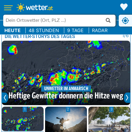
HEUTE
48 STUNDEN
9 TAGE
RADAR
1/6
DIE WETTER-STORYS DES TAGES
UNWETTER IM ANMARSCH
Heftige Gewitter donnern die Hitze weg
1
2
3