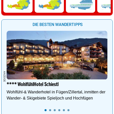
Für Samstag liegen derzeit keine Warnungen für Österreich vor!
Für Sonntag liegen derzeit keine
DIE BESTEN WANDERTIPPS
**** WohlfühlHotel Schiestl
Wohlfühl-& Wanderhotel in Fügen/Zillertal, inmitten der
Wander- & Skigebiete Spieljoch und Hochfügen