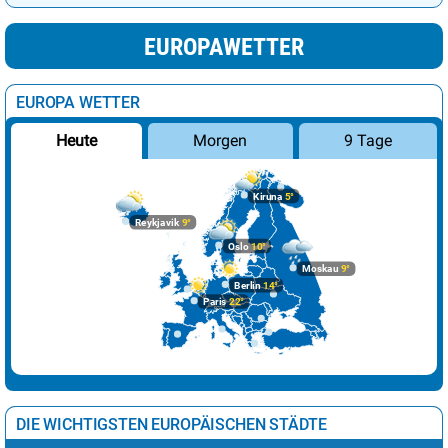
EUROPAWETTER
EUROPA WETTER
Morgen
9 Tage
Heute
Kiruna
5°
Reykjavik
9°
Oslo
10°
Moskau
9°
Berlin
14°
Paris
22°
DIE WICHTIGSTEN EUROPÄISCHEN STÄDTE