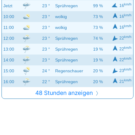
km/h
16
Jetzt
23 °
Sprühregen
99 %
km/h
16
10:00
23 °
wolkig
73 %
km/h
16
11:00
23 °
wolkig
73 %
km/h
22
12:00
23 °
Sprühregen
74 %
km/h
22
13:00
23 °
Sprühregen
19 %
km/h
22
14:00
23 °
Sprühregen
19 %
km/h
23
15:00
24 °
Regenschauer
20 %
km/h
21
16:00
22 °
Sprühregen
20 %
48 Stunden anzeigen