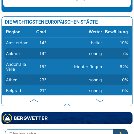
DIE WICHTIGSTEN EUROPÄISCHEN STÄDTE
Region
Grad
Wetter
Bewölkung
Amsterdam
14°
heiter
19%
Ankara
19°
sonnig
7%
Andorra la
15°
leichter Regen
62%
Vella
Athen
23°
sonnig
0%
Belgrad
21°
sonnig
0%
Berlin
14°
sonnig
1%
Bern
20°
sonnig
2%
BERGWETTER
Bratislava
16°
sonnig
1%
Brüssel
18°
sonnig
0%