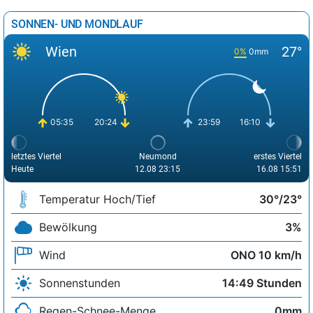
SONNEN- UND MONDLAUF
Wien
27°
0%
0mm
05:35
20:24
23:59
16:10
letztes Viertel
Neumond
erstes Viertel
Heute
12.08 23:15
16.08 15:51
Temperatur Hoch/Tief
30°/23°
Bewölkung
3%
Wind
ONO 10 km/h
Sonnenstunden
14:49 Stunden
Regen-Schnee-Menge
0mm