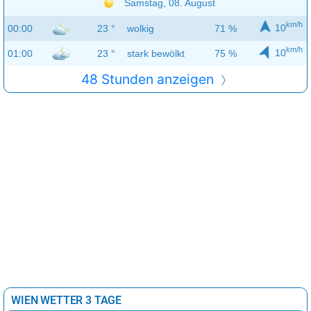
Samstag, 08. August
km/h
10
00:00
23 °
wolkig
71 %
km/h
10
01:00
23 °
stark bewölkt
75 %
48 Stunden anzeigen
WIEN WETTER 3 TAGE