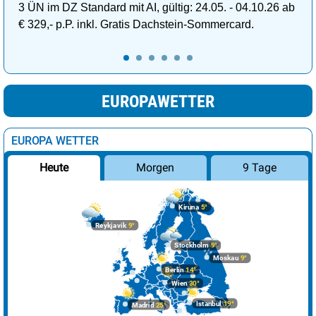
3 ÜN im DZ Standard mit AI, gültig: 24.05. - 04.10.26 ab
€ 329,- p.P. inkl. Gratis Dachstein-Sommercard.
EUROPAWETTER
EUROPA WETTER
Morgen
9 Tage
Heute
Kiruna
5°
Reykjavik
9°
Stockholm
9°
Moskau
9°
Berlin
14°
Wien
30°
Istanbul
19°
Madrid
25°