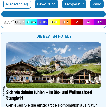
Niederschlag
Bewölkung
Temperatur
Wind
mm/ m²/
0.02
0.04
0.16
0.4
0.7
2
4
>5
15min
DIE BESTEN HOTELS
Sich wie daheim fühlen – im Bio- und Wellnesshotel
Stanglwirt
Genießen Sie die einzigartige Kombination aus Natur,