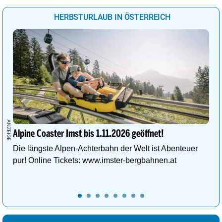
Wien
27°
sonnig
3%
HERBSTURLAUB IN ÖSTERREICH
Eisenstadt
28°
wolkig
37%
Klagenfurt
28°
Sprühregen
18%
Alpine Coaster Imst bis 1.11.2026 geöffnet!
Die längste Alpen-Achterbahn der Welt ist Abenteuer
pur! Online Tickets: www.imster-bergbahnen.at