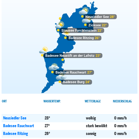
Neusiedler See
28°
Zicksee
22°
Stausee Forchtenstein
22°
Badesee Ritzing
26°
Badesee Neustift an der Lafnitz
23°
Badesee Rauchwart
27°
Badesee Burg
24°
ORT
WASSERTEMP.
WETTERLAGE
NIEDERSCHLAG
zing
26°
Neusiedler See
28°
wolkig
0 mm/h
Badesee Rauchwart
27°
stark bewölkt
0 mm/h
Badesee Ritzing
26°
sonnig
0 mm/h