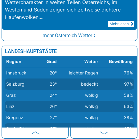
Wettercharakter in weiten Teilen Österreichs, im
Westen und Süden zeigen sich zeitweise dichtere
Haufenwolken.
...
Mehr lesen
mehr Österreich-Wetter
LANDESHAUPTSTÄDTE
Region
Grad
Wetter
Bewölkung
Innsbruck
20°
leichter Regen
76%
Salzburg
23°
bedeckt
97%
Graz
24°
wolkig
58%
Linz
26°
wolkig
63%
Bregenz
27°
wolkig
38%
Sankt Pölten
27°
heiter
25%