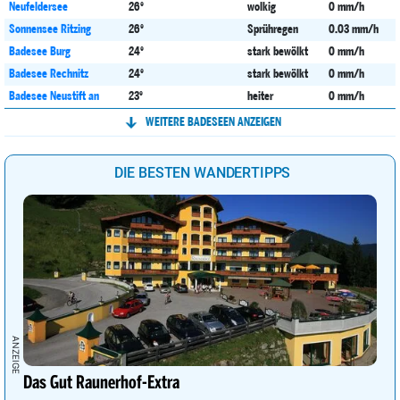
Neufeldersee
26°
wolkig
0 mm/h
Sonnensee Ritzing
26°
Sprühregen
0.03 mm/h
Badesee Burg
24°
stark bewölkt
0 mm/h
Badesee Rechnitz
24°
stark bewölkt
0 mm/h
Badesee Neustift an
23°
heiter
0 mm/h
der Lafnitz
WEITERE BADESEEN ANZEIGEN
Stausee Forchtenstein
22°
heiter
0 mm/h
Zicksee
22°
wolkig
0 mm/h
DIE BESTEN WANDERTIPPS
Das Gut Raunerhof-Extra