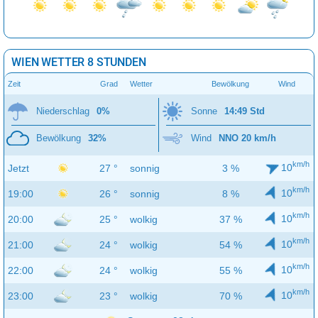
WIEN WETTER 8 STUNDEN
Zeit
Grad
Wetter
Bewölkung
Wind
Niederschlag
0%
Sonne
14:49 Std
Bewölkung
32%
Wind
NNO 20 km/h
km/h
10
Jetzt
27 °
sonnig
3 %
km/h
10
19:00
26 °
sonnig
8 %
km/h
10
20:00
25 °
wolkig
37 %
km/h
10
21:00
24 °
wolkig
54 %
km/h
10
22:00
24 °
wolkig
55 %
km/h
10
23:00
23 °
wolkig
70 %