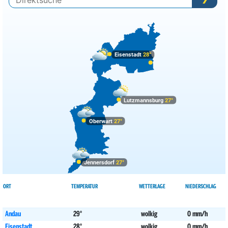
Budapest
17°
sonnig
0%
Bukarest
25°
sonnig
1%
Chisinau
21°
heiter
26%
Eisenstadt
28°
Dublin
16°
leichte Regenschauer
49%
Helsinki
7°
wolkig
57%
Lutzmannsburg
27°
Kiew
11°
Schneeregen
84%
Oberwart
27°
Kopenhagen
10°
heiter
20%
Lissabon
24°
heiter
12%
Jennersdorf
27°
Ljubljana
22°
sonnig
7%
London
19°
wolkig
61%
ORT
TEMPERATUR
WETTERLAGE
NIEDERSCHLAG
Luxemburg
19°
heiter
15%
Andau
29°
wolkig
0 mm/h
Madrid
25°
sonnig
3%
Eisenstadt
28°
wolkig
0 mm/h