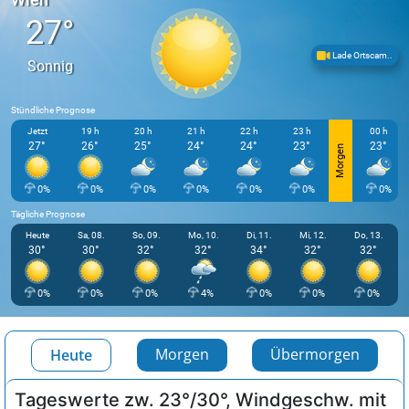
27°
Lade Ortscam..
Sonnig
Stündliche Prognose
Jetzt
19 h
20 h
21 h
22 h
23 h
00 h
27°
26°
25°
24°
24°
23°
23°
Morgen
0%
0%
0%
0%
0%
0%
0%
Tägliche Prognose
Heute
Sa, 08.
So, 09.
Mo, 10.
Di, 11.
Mi, 12.
Do, 13.
30°
30°
32°
32°
34°
32°
32°
0%
0%
0%
4%
0%
0%
0%
Morgen
Übermorgen
Heute
Tageswerte zw. 23°/30°, Windgeschw. mit