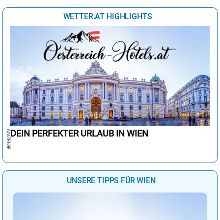
Buenos Aires
16°
heiter
26%
WETTER.AT HIGHLIGHTS
Canberra
20°
sonnig
0%
Delhi
42°
sonnig
1%
Dubai
31°
sonnig
6%
Havanna
31°
heiter
17%
Istanbul
19°
sonnig
0%
Johannesburg
20°
wolkig
45%
Kairo
27°
sonnig
3%
DEIN PERFEKTER URLAUB IN WIEN
Lima
23°
wolkig
44%
London
19°
wolkig
61%
UNSERE TIPPS FÜR WIEN
Los Angeles
18°
leichte Regenschauer
29%
Madrid
25°
sonnig
3%
Mexiko-Stadt
30°
heiter
19%