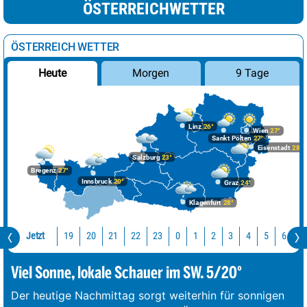
ÖSTERREICHWETTER
ÖSTERREICH WETTER
Morgen
9 Tage
Heute
Linz
26°
Wien
27°
Sankt Pölten
27°
Eisenstadt
28°
Salzburg
23°
Bregenz
27°
Innsbruck
20°
Graz
24°
Klagenfurt
28°
Jetzt
19
20
21
22
23
0
1
2
3
4
5
6
7
Viel Sonne, lokale Schauer im SW. 5/20°
Der heutige Nachmittag sorgt weiterhin für sonnigen