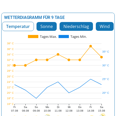
WETTERDIAGRAMM FÜR 9 TAGE
Temperatur
Sonne
Niederschlag
Wind
Tages Max.
Tages Min.
38° C
36° C
35° C
34° C
32° C
30° C
30° C
28° C
26° C
25° C
24° C
22° C
20° C
20° C
18° C
16° C
Fr
Sa
So
Mo
Di
Mi
Do
Fr
Sa
07.08
08.08
09.08
10.08
11.08
12.08
13.08
14.08
15.08