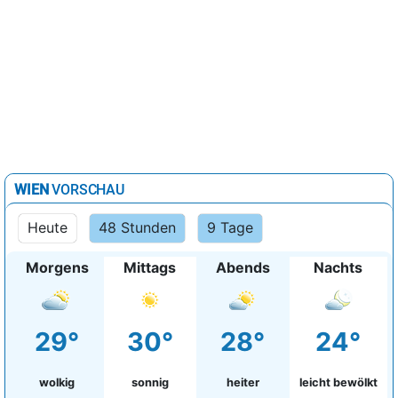
WIEN
VORSCHAU
Heute
48 Stunden
9 Tage
Morgens
Mittags
Abends
Nachts
29°
30°
28°
24°
wolkig
sonnig
heiter
leicht bewölkt