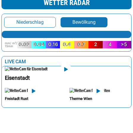
WETTER RADAR
Niederschlag
Bewölkung
mm/ m²/
0.02
0.04
0.16
0.4
0.7
2
4
>5
15min
LIVE CAM
Eisenstadt
Freistadt Rust
Therme Wien