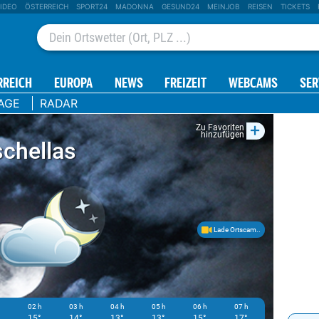
IDEO
ÖSTERREICH
SPORT24
MADONNA
GESUND24
MEINJOB
REISEN
TICKETS
RREICH
EUROPA
NEWS
FREIZEIT
WEBCAMS
SER
AGE
RADAR
+
Zu Favoriten
hinzufügen
schellas
Lade Ortscam..
h
02 h
03 h
04 h
05 h
06 h
07 h
08 h
15°
14°
13°
13°
15°
17°
20°