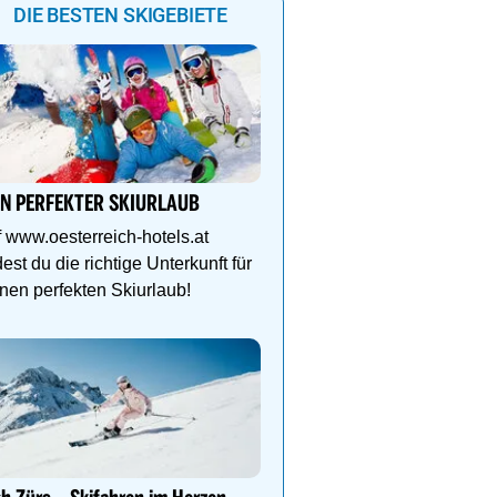
DIE BESTEN SKIGEBIETE
2%
3%
51%
2%
2%
72%
86%
10
IN PERFEKTER SKIURLAUB
Genießen Sie Traumtage 
Anemone!
 www.oesterreich-hotels.at
dest du die richtige Unterkunft für
Direkt im Zentrum, am 
nen perfekten Skiurlaub!
Schlegelkopflifts. Traum
Wellnessanlage!
Auf in den Skicircus Saa
Hinterglemm Leogang F