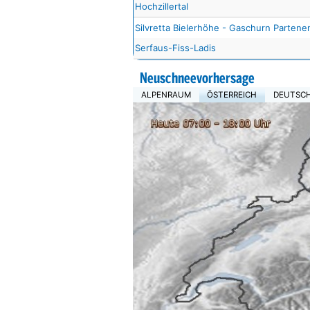
Hochzillertal
Silvretta Bielerhöhe - Gaschurn Partene
Serfaus-Fiss-Ladis
Neuschneevorhersage
ALPENRAUM
ÖSTERREICH
DEUTSC