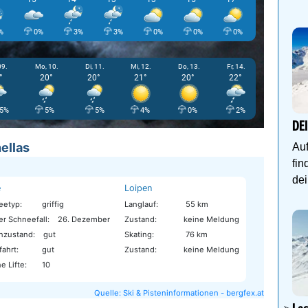
%
0%
3%
3%
0%
0%
0%
1%
09.
Mo, 10.
Di, 11.
Mi, 12.
Do, 13.
Fr, 14.
°
20°
20°
21°
20°
22°
5%
5%
5%
4%
0%
2%
DE
ellas
Auf
fin
dei
e
Loipen
eetyp:
griffig
Langlauf:
55 km
er Schneefall:
26. Dezember
Zustand:
keine Meldung
nzustand:
gut
Skating:
76 km
fahrt:
gut
Zustand:
keine Meldung
e Lifte:
10
Quelle: Ski & Pisteninformationen - bergfex.at