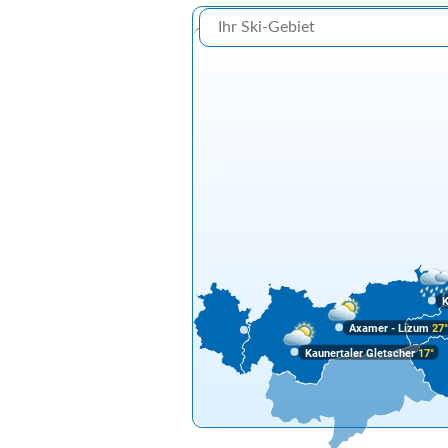
K
Axamer - Lizum
27
Kaunertaler Gletscher
17°