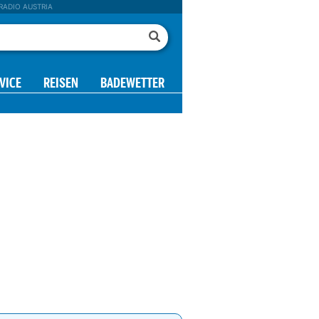
RADIO AUSTRIA
VICE
REISEN
BADEWETTER
09 h
10 h
11 h
12 h
13 h
14 h
15 h
16 h
23°
25°
26°
27°
27°
25°
23°
21°