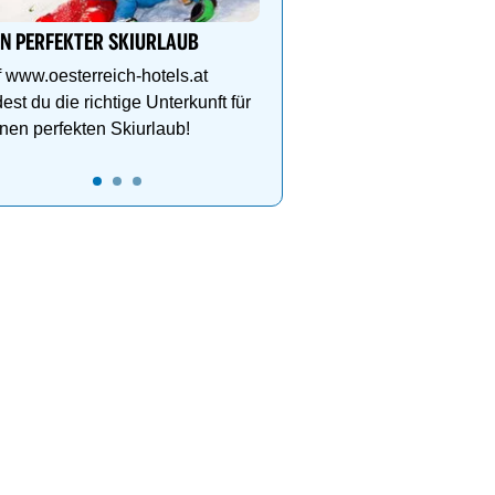
Etagen, Whirlpool auf de
Dachterrasse, 4 Them
IN PERFEKTER SKIURLAUB
 www.oesterreich-hotels.at
dest du die richtige Unterkunft für
nen perfekten Skiurlaub!