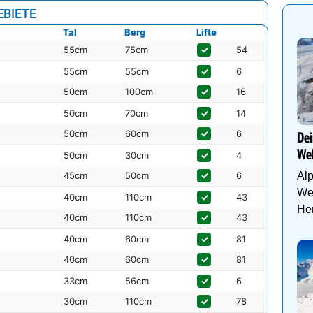
EBIETE
Tal
Berg
Lifte
55cm
75cm
✓
54
55cm
55cm
✓
6
50cm
100cm
✓
16
50cm
70cm
✓
14
50cm
60cm
✓
6
Dei
Wel
50cm
30cm
✓
4
45cm
50cm
✓
6
Al
Wel
40cm
110cm
✓
43
Her
40cm
110cm
✓
43
40cm
60cm
✓
81
40cm
60cm
✓
81
33cm
56cm
✓
6
30cm
110cm
✓
78