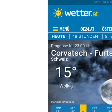
OE24
OE24 V
MENÜ
OE24.AT
ÖSTE
HEUTE
48 STUNDEN
9 T
Prognose für 23:00 Uhr
Corvatsch - Furt
Schweiz
15°
Wolkig
Stündliche Prognose
Jetzt
23 h
00 h
01 
15°
15°
15°
15°