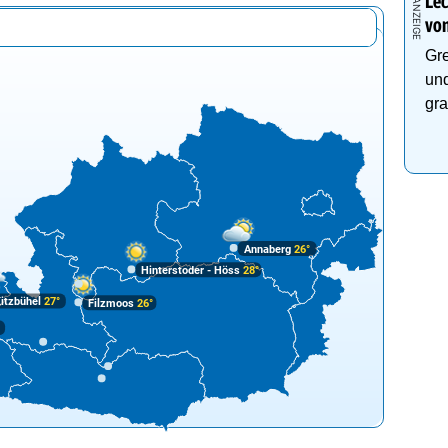
Lec
von
Gre
und
gra
Annaberg
26°
Hinterstoder - Höss
28°
itzbühel
27°
Filzmoos
26°
°