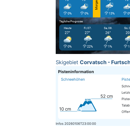
Morgen
0%
0%
13%
0
Tägliche Prognose
Heute
Fr, 07.
Sa, 08.
So, 
27°
27°
26°
20
0%
22%
1%
1
Skigebiet
Corvatsch - Furtsch
Pisteninformation
Schneehöhen
Pist
Schn
Letzt
52
cm
Piste
Talab
10
cm
Offen
Infos
20260106T23:00:00