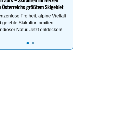
h Zürs – Skifahren im Herzen
 Österreichs größtem Skigebiet
Sammle Höhenmeter au
Abfahrtskilometern oder
nzenlose Freiheit, alpine Vielfalt
den Hüttenzauber.
 gelebte Skikultur inmitten
ndioser Natur. Jetzt entdecken!