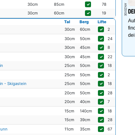
30cm
85cm
✓
78
DE
30cm
60cm
✓
19
Auf
Tal
Berg
Lifte
fin
30cm
60cm
✓
2
dei
30cm
50cm
✓
24
30cm
45cm
✓
8
30cm
45cm
✓
22
in
25cm
50cm
✓
18
25cm
50cm
✓
2
n - Skigastein
25cm
50cm
✓
18
20cm
50cm
✓
28
20cm
40cm
✓
7
15cm
140cm
✓
18
15cm
39cm
✓
28
runn
11cm
35cm
✓
67