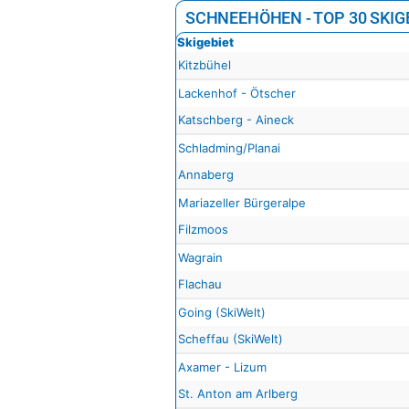
SCHNEEHÖHEN - TOP 30 SKIG
Skigebiet
Kitzbühel
Lackenhof - Ötscher
Katschberg - Aineck
Schladming/Planai
Annaberg
Mariazeller Bürgeralpe
Filzmoos
Wagrain
Flachau
Going (SkiWelt)
Scheffau (SkiWelt)
Axamer - Lizum
St. Anton am Arlberg