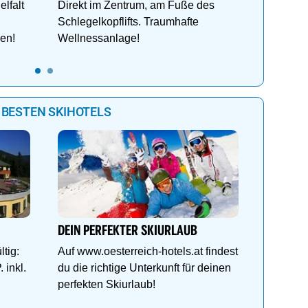
elfalt
Direkt im Zentrum, am Fuße des
Schlegelkopflifts. Traumhafte
ken!
Wellnessanlage!
 BESTEN SKIHOTELS
Genießen
Anemon
Direkt i
DEIN PERFEKTER SKIURLAUB
Schlegel
tig:
Auf www.oesterreich-hotels.at findest
Wellnes
 inkl.
du die richtige Unterkunft für deinen
perfekten Skiurlaub!