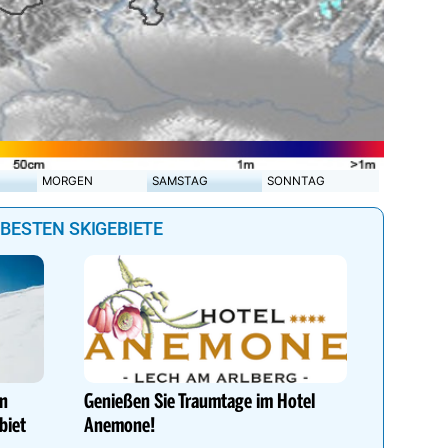
MORGEN
SAMSTAG
SONNTAG
 BESTEN SKIGEBIETE
DEIN PE
Auf www.
du die r
en
Genießen Sie Traumtage im Hotel
perfekte
biet
Anemone!