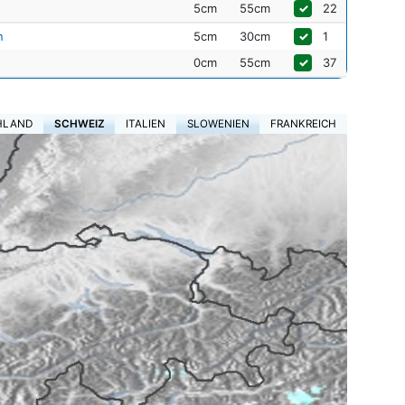
5cm
55cm
✓
22
n
5cm
30cm
✓
1
0cm
55cm
✓
37
HLAND
SCHWEIZ
ITALIEN
SLOWENIEN
FRANKREICH