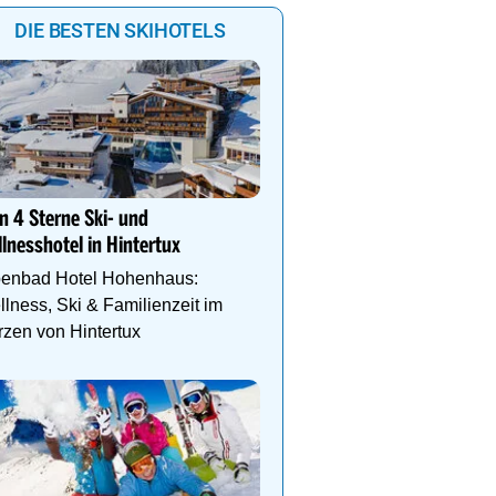
DIE BESTEN SKIHOTELS
Genießen Sie Traumtage 
Anemone!
n 4 Sterne Ski- und
Direkt im Zentrum, am 
lnesshotel in Hintertux
Schlegelkopflifts. Traum
Wellnessanlage!
penbad Hotel Hohenhaus:
lness, Ski & Familienzeit im
zen von Hintertux
Ihr Traumurlaub für die 
Familie
1000m² Wellnessbereich