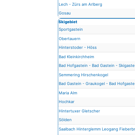
Lech - Zürs am Arlberg
Gosau
Skigebiet
Sportgastein
Obertauern
Hinterstoder - Höss
Bad Kleinkirchheim
Bad Hofgastein - Bad Gastein - Skigaste
Semmering Hirschenkogel
Bad Gastein - Graukogel - Bad Hofgastei
Maria Alm
Hochkar
Hintertuxer Gletscher
Sölden
Saalbach Hinterglemm Leogang Fieberb