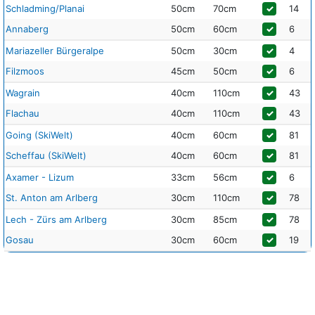
Schladming/Planai
50cm
70cm
✓
14
Annaberg
50cm
60cm
✓
6
Mariazeller Bürgeralpe
50cm
30cm
✓
4
Filzmoos
45cm
50cm
✓
6
Wagrain
40cm
110cm
✓
43
Flachau
40cm
110cm
✓
43
Going (SkiWelt)
40cm
60cm
✓
81
Scheffau (SkiWelt)
40cm
60cm
✓
81
Axamer - Lizum
33cm
56cm
✓
6
St. Anton am Arlberg
30cm
110cm
✓
78
Lech - Zürs am Arlberg
30cm
85cm
✓
78
Gosau
30cm
60cm
✓
19