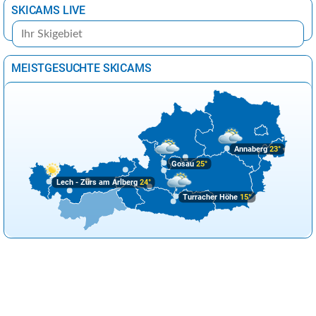
SKICAMS LIVE
MEISTGESUCHTE SKICAMS
Annaberg
23°
Gosau
25°
Lech - Zürs am Arlberg
24°
Turracher Höhe
15°