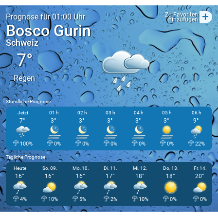
+
Zu Favoriten
Prognose für 01:00 Uhr
hinzufügen
Bosco Gurin
Schweiz
7°
Regen
Stündliche Prognose
Jetzt
01 h
02 h
03 h
04 h
05 h
06 h
7°
3°
3°
3°
3°
3°
9°
100%
0%
0%
0%
0%
0%
22%
Tägliche Prognose
Heute
So, 09.
Mo, 10.
Di, 11.
Mi, 12.
Do, 13.
Fr, 14.
16°
16°
16°
17°
18°
18°
20°
4%
10%
5%
2%
10%
0%
0%