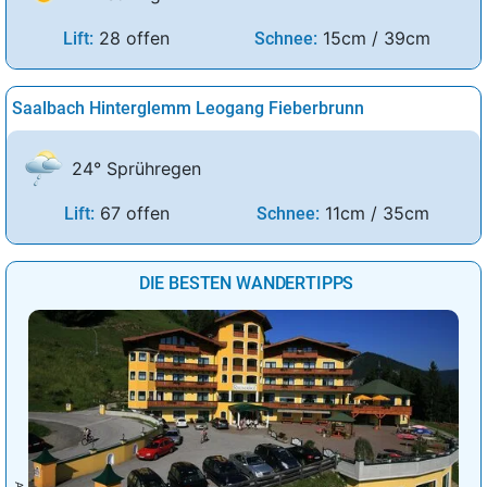
28 offen
15cm / 39cm
Lift:
Schnee:
Saalbach Hinterglemm Leogang Fieberbrunn
24° Sprühregen
67 offen
11cm / 35cm
Lift:
Schnee:
DIE BESTEN WANDERTIPPS