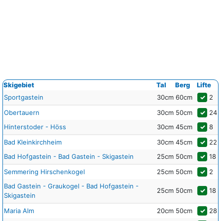
Skigebiet
Tal
Berg
Lifte
Sportgastein
30cm
60cm
✓
2
Obertauern
30cm
50cm
✓
24
Hinterstoder - Höss
30cm
45cm
✓
8
Bad Kleinkirchheim
30cm
45cm
✓
22
Bad Hofgastein - Bad Gastein - Skigastein
25cm
50cm
✓
18
Semmering Hirschenkogel
25cm
50cm
✓
2
Bad Gastein - Graukogel - Bad Hofgastein -
25cm
50cm
✓
18
Skigastein
Maria Alm
20cm
50cm
✓
28