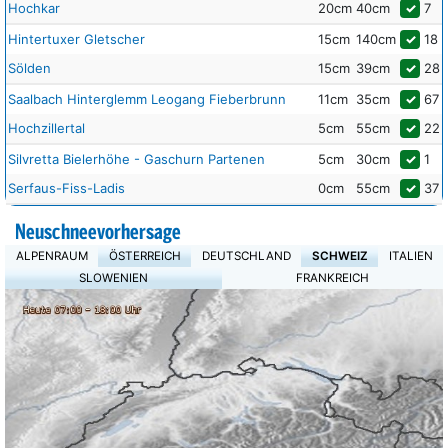
Hochkar
20cm
40cm
✓
7
Hintertuxer Gletscher
15cm
140cm
✓
18
Sölden
15cm
39cm
✓
28
Saalbach Hinterglemm Leogang Fieberbrunn
11cm
35cm
✓
67
Hochzillertal
5cm
55cm
✓
22
Silvretta Bielerhöhe - Gaschurn Partenen
5cm
30cm
✓
1
Serfaus-Fiss-Ladis
0cm
55cm
✓
37
Neuschneevorhersage
ALPENRAUM
ÖSTERREICH
DEUTSCHLAND
SCHWEIZ
ITALIEN
SLOWENIEN
FRANKREICH