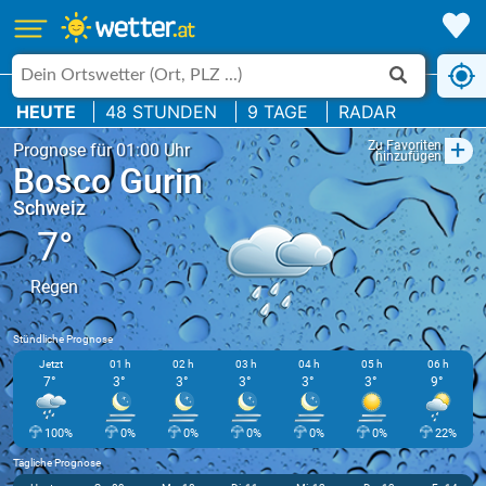
HEUTE
48 STUNDEN
9 TAGE
RADAR
+
Zu Favoriten
Prognose für 01:00 Uhr
hinzufügen
Bosco Gurin
Schweiz
7°
Regen
Stündliche Prognose
Jetzt
01 h
02 h
03 h
04 h
05 h
06 h
7°
3°
3°
3°
3°
3°
9°
100%
0%
0%
0%
0%
0%
22%
Tägliche Prognose