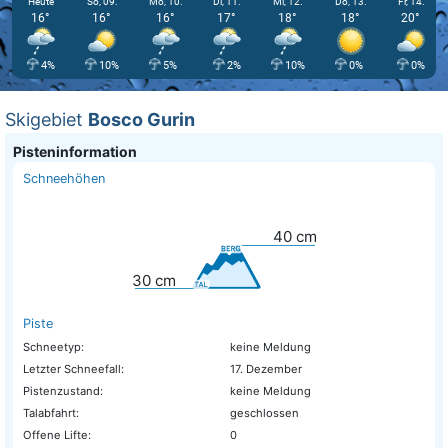
Heute
So, 09.
Mo, 10.
Di, 11.
Mi, 12.
Do, 13.
Fr, 14.
16°
16°
16°
17°
18°
18°
20°
4%
10%
5%
2%
10%
0%
0%
Skigebiet
Bosco Gurin
Pisteninformation
Schneehöhen
40
cm
30
cm
Piste
Schneetyp:
keine Meldung
Letzter Schneefall:
17. Dezember
Pistenzustand:
keine Meldung
Talabfahrt:
geschlossen
Offene Lifte:
0