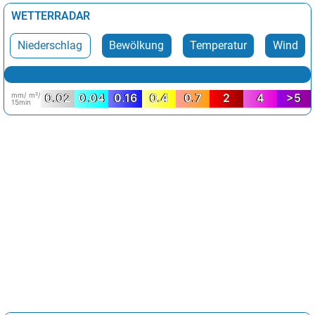
WETTERRADAR
Niederschlag
Bewölkung
Temperatur
Wind
mm/ m²/
0.02
0.04
0.16
0.4
0.7
2
4
>5
15min