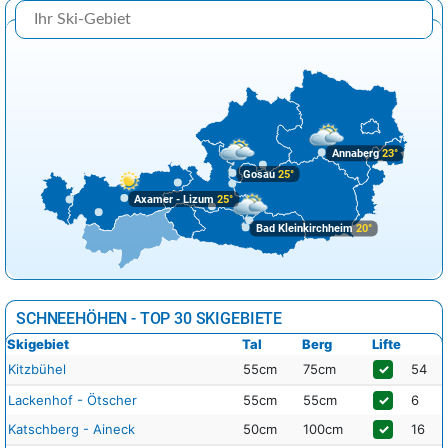
Annaberg
23°
Gosau
25°
Axamer - Lizum
25°
Bad Kleinkirchheim
20°
SCHNEEHÖHEN - TOP 30 SKIGEBIETE
Skigebiet
Tal
Berg
Lifte
Kitzbühel
55cm
75cm
✓
54
Lackenhof - Ötscher
55cm
55cm
✓
6
Katschberg - Aineck
50cm
100cm
✓
16