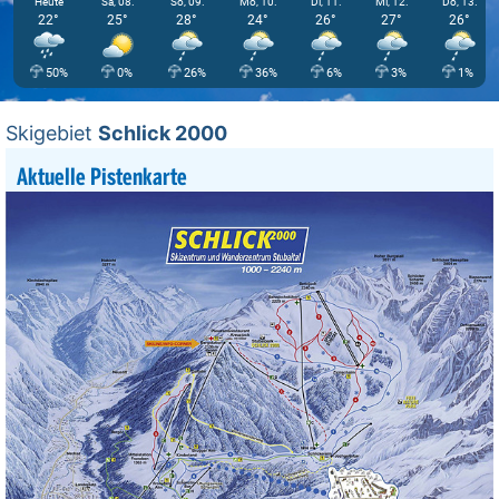
Heute
Sa, 08.
So, 09.
Mo, 10.
Di, 11.
Mi, 12.
Do, 13.
22°
25°
28°
24°
26°
27°
26°
50%
0%
26%
36%
6%
3%
1%
Skigebiet
Schlick 2000
Aktuelle Pistenkarte