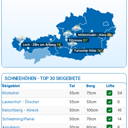
Hinterstoder - Höss
23°
Filzmoos
21°
Lech - Zürs am Arlberg
19°
Turracher Höhe
16°
SCHNEEHÖHEN - TOP 30 SKIGEBIETE
Skigebiet
Tal
Berg
Lifte
Kitzbühel
55cm
75cm
✓
54
Lackenhof - Ötscher
55cm
55cm
✓
6
Katschberg - Aineck
50cm
100cm
✓
16
Schladming/Planai
50cm
70cm
✓
14
Annaberg
50cm
60cm
✓
6