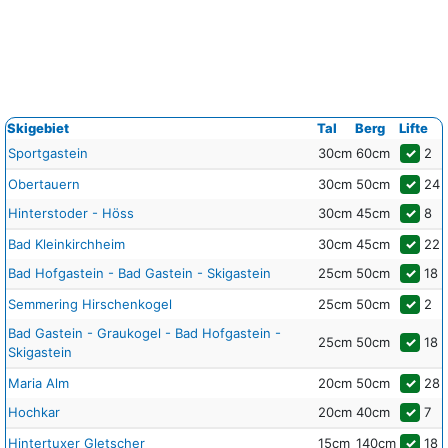
Skigebiet
Tal
Berg
Lifte
Sportgastein
30cm
60cm
✓
2
Obertauern
30cm
50cm
✓
24
Hinterstoder - Höss
30cm
45cm
✓
8
Bad Kleinkirchheim
30cm
45cm
✓
22
Bad Hofgastein - Bad Gastein - Skigastein
25cm
50cm
✓
18
Semmering Hirschenkogel
25cm
50cm
✓
2
Bad Gastein - Graukogel - Bad Hofgastein -
25cm
50cm
✓
18
Skigastein
Maria Alm
20cm
50cm
✓
28
Hochkar
20cm
40cm
✓
7
Hintertuxer Gletscher
15cm
140cm
✓
18