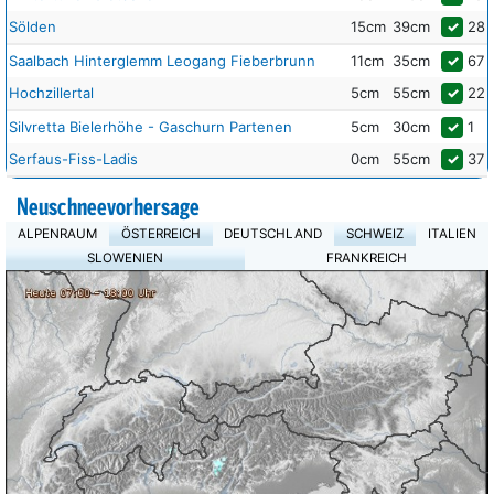
Sölden
15cm
39cm
✓
28
Saalbach Hinterglemm Leogang Fieberbrunn
11cm
35cm
✓
67
Hochzillertal
5cm
55cm
✓
22
Silvretta Bielerhöhe - Gaschurn Partenen
5cm
30cm
✓
1
Serfaus-Fiss-Ladis
0cm
55cm
✓
37
Neuschneevorhersage
ALPENRAUM
ÖSTERREICH
DEUTSCHLAND
SCHWEIZ
ITALIEN
SLOWENIEN
FRANKREICH