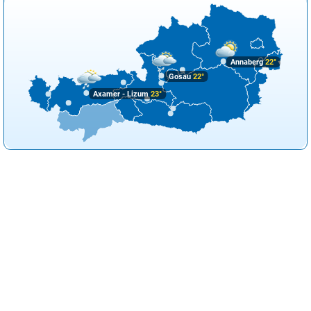
Annaberg
22°
Gosau
22°
Axamer - Lizum
23°