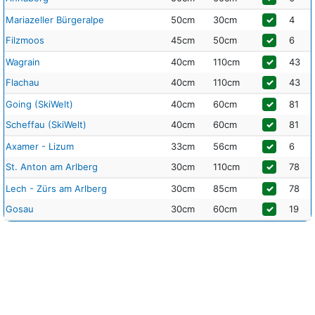
Mariazeller Bürgeralpe
50cm
30cm
✓
4
Filzmoos
45cm
50cm
✓
6
Wagrain
40cm
110cm
✓
43
Flachau
40cm
110cm
✓
43
Going (SkiWelt)
40cm
60cm
✓
81
Scheffau (SkiWelt)
40cm
60cm
✓
81
Axamer - Lizum
33cm
56cm
✓
6
St. Anton am Arlberg
30cm
110cm
✓
78
Lech - Zürs am Arlberg
30cm
85cm
✓
78
Gosau
30cm
60cm
✓
19