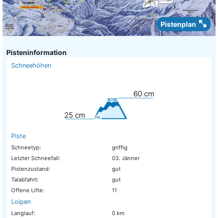
Pistenplan
Pisteninformation
Schneehöhen
60
cm
25
cm
Piste
Schneetyp:
griffig
Letzter Schneefall:
03. Jänner
Pistenzustand:
gut
Talabfahrt:
gut
Offene Lifte:
11
Loipen
Langlauf:
0 km