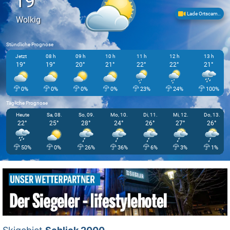
19°
Lade Ortscam..
Wolkig
Stündliche Prognose
Jetzt
08 h
09 h
10 h
11 h
12 h
13 h
19°
19°
20°
21°
22°
22°
21°
0%
0%
0%
0%
23%
24%
100%
Tägliche Prognose
Heute
Sa, 08.
So, 09.
Mo, 10.
Di, 11.
Mi, 12.
Do, 13.
22°
25°
28°
24°
26°
27°
26°
50%
0%
26%
36%
6%
3%
1%