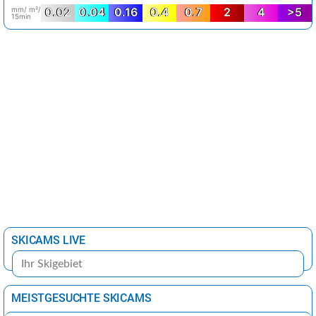
mm/ m²/
0.02
0.04
0.16
0.4
0.7
2
4
>5
15min
SKICAMS LIVE
MEISTGESUCHTE SKICAMS