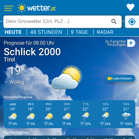
HEUTE
48 STUNDEN
9 TAGE
RADAR
+
Zu Favoriten
Prognose für 08:00 Uhr
hinzufügen
Schlick 2000
Tirol
19°
Lade Ortscam..
Wolkig
Stündliche Prognose
Jetzt
08 h
09 h
10 h
11 h
12 h
13 h
19°
19°
20°
21°
22°
22°
21°
0%
0%
0%
0%
23%
24%
100%
Tägliche Prognose