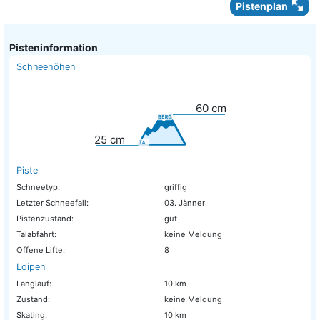
Pistenplan
Pisteninformation
Schneehöhen
60
cm
25
cm
Piste
Schneetyp:
griffig
Letzter Schneefall:
03. Jänner
Pistenzustand:
gut
Talabfahrt:
keine Meldung
Offene Lifte:
8
Loipen
Langlauf:
10 km
Zustand:
keine Meldung
Skating:
10 km