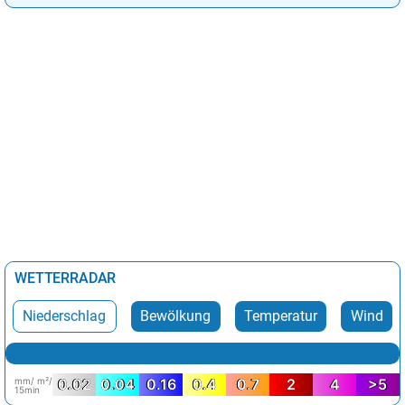
WETTERRADAR
Niederschlag
Bewölkung
Temperatur
Wind
mm/ m²/
0.02
0.04
0.16
0.4
0.7
2
4
>5
15min