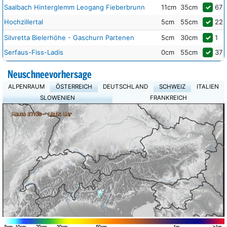
Saalbach Hinterglemm Leogang Fieberbrunn
11cm
35cm
✓
67
Hochzillertal
5cm
55cm
✓
22
Silvretta Bielerhöhe - Gaschurn Partenen
5cm
30cm
✓
1
Serfaus-Fiss-Ladis
0cm
55cm
✓
37
Neuschneevorhersage
ALPENRAUM
ÖSTERREICH
DEUTSCHLAND
SCHWEIZ
ITALIEN
SLOWENIEN
FRANKREICH