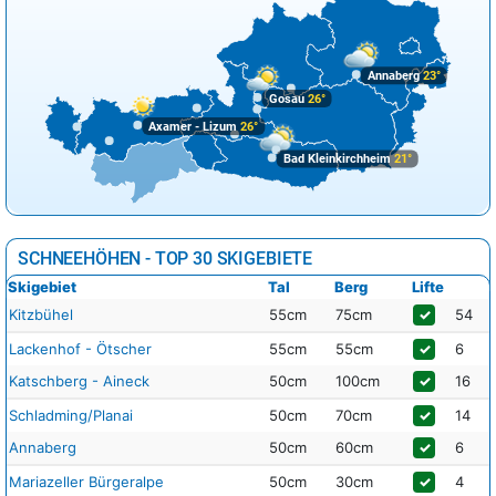
Annaberg
23°
Gosau
26°
Axamer - Lizum
26°
Bad Kleinkirchheim
21°
SCHNEEHÖHEN - TOP 30 SKIGEBIETE
Skigebiet
Tal
Berg
Lifte
Kitzbühel
55cm
75cm
✓
54
Lackenhof - Ötscher
55cm
55cm
✓
6
Katschberg - Aineck
50cm
100cm
✓
16
Schladming/Planai
50cm
70cm
✓
14
Annaberg
50cm
60cm
✓
6
Mariazeller Bürgeralpe
50cm
30cm
✓
4