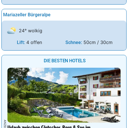
Mariazeller Bürgeralpe
24° wolkig
4 offen
50cm / 30cm
Lift:
Schnee:
DIE BESTEN HOTELS
Urlaub zwischen Gletscher, Berg & See im