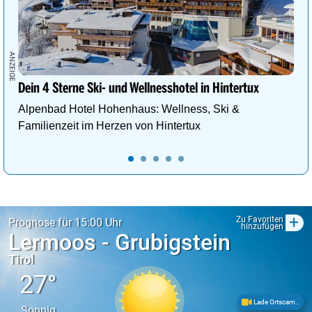
Dein 4 Sterne Ski- und Wellnesshotel in Hintertux
Alpenbad Hotel Hohenhaus: Wellness, Ski &
Familienzeit im Herzen von Hintertux
+
Zu Favoriten
Prognose für 15:00 Uhr
hinzufügen
Lermoos - Grubigstein
Tirol
27°
Lade Ortscam..
Sonnig