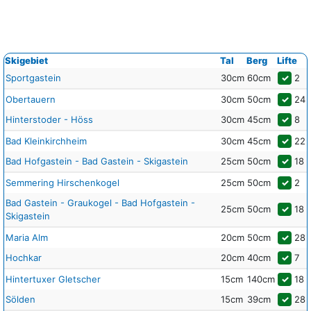
Skigebiet
Tal
Berg
Lifte
Sportgastein
30cm
60cm
✓
2
Obertauern
30cm
50cm
✓
24
Hinterstoder - Höss
30cm
45cm
✓
8
Bad Kleinkirchheim
30cm
45cm
✓
22
Bad Hofgastein - Bad Gastein - Skigastein
25cm
50cm
✓
18
Semmering Hirschenkogel
25cm
50cm
✓
2
Bad Gastein - Graukogel - Bad Hofgastein -
25cm
50cm
✓
18
Skigastein
Maria Alm
20cm
50cm
✓
28
Hochkar
20cm
40cm
✓
7
Hintertuxer Gletscher
15cm
140cm
✓
18
Sölden
15cm
39cm
✓
28