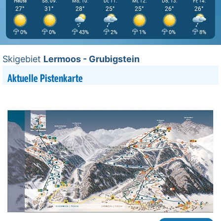
Heute
So, 09.
Mo, 10.
Di, 11.
Mi, 12.
Do, 13.
Fr, 14.
27°
31°
28°
25°
25°
26°
26°
0%
0%
43%
2%
1%
0%
8%
Skigebiet
Lermoos - Grubigstein
Aktuelle Pistenkarte