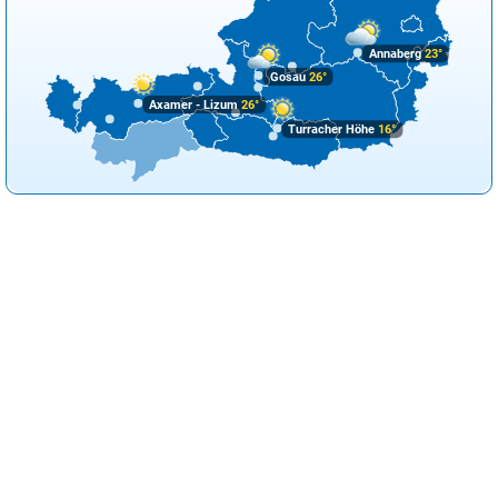
Annaberg
23°
Gosau
26°
Axamer - Lizum
26°
Turracher Höhe
16°