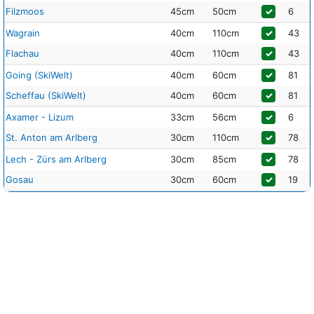
Filzmoos
45cm
50cm
✓
6
Wagrain
40cm
110cm
✓
43
Flachau
40cm
110cm
✓
43
Going (SkiWelt)
40cm
60cm
✓
81
Scheffau (SkiWelt)
40cm
60cm
✓
81
Axamer - Lizum
33cm
56cm
✓
6
St. Anton am Arlberg
30cm
110cm
✓
78
Lech - Zürs am Arlberg
30cm
85cm
✓
78
Gosau
30cm
60cm
✓
19