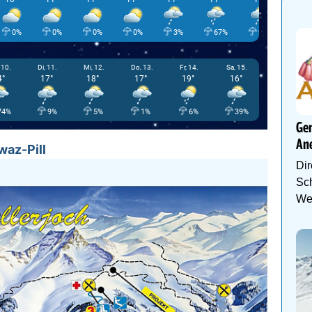
0%
0%
0%
0%
3%
67%
97%
5
 10.
Di, 11.
Mi, 12.
Do, 13.
Fr, 14.
Sa, 15.
4°
17°
18°
17°
19°
16°
74%
9%
5%
1%
6%
39%
Gen
An
waz-Pill
Dir
Sch
We