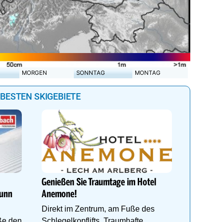
MORGEN
SONNTAG
MONTAG
 BESTEN SKIGEBIETE
DEIN PE
Auf www.
du die r
Genießen Sie Traumtage im Hotel
perfekte
runn
Anemone!
Direkt im Zentrum, am Fuße des
ße den
Schlegelkopflifts. Traumhafte