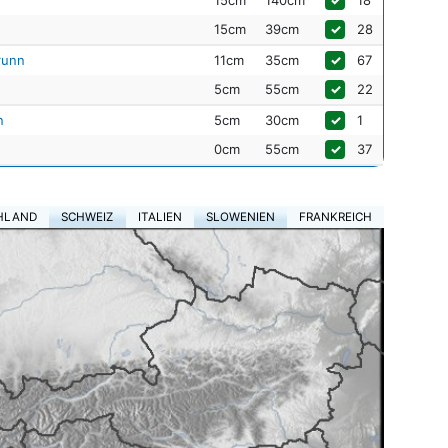
15cm
140cm
✓
18
15cm
39cm
✓
28
runn
11cm
35cm
✓
67
5cm
55cm
✓
22
n
5cm
30cm
✓
1
0cm
55cm
✓
37
HLAND
SCHWEIZ
ITALIEN
SLOWENIEN
FRANKREICH