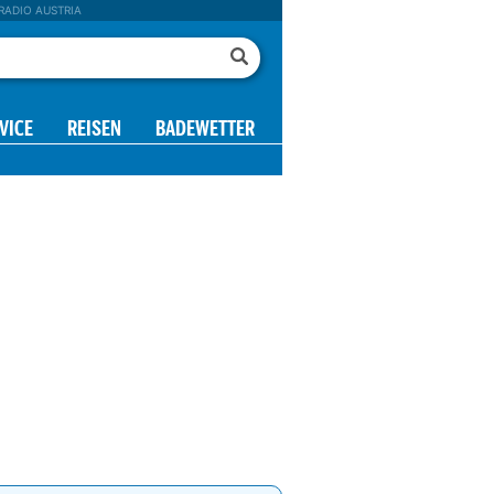
RADIO AUSTRIA
VICE
REISEN
BADEWETTER
16 h
17 h
18 h
19 h
20 h
21 h
22 h
11°
10°
10°
10°
10°
9°
9°