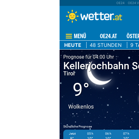
OE24
OE24 V
MENÜ
OE24.AT
ÖSTE
HEUTE
48 STUNDEN
9 T
Prognose für 04:00 Uhr
Kellerjochbahn S
Tirol
9°
Wolkenlos
Stündliche Prognose
Jetzt
05 h
06 h
07 h
9°
10°
10°
10°