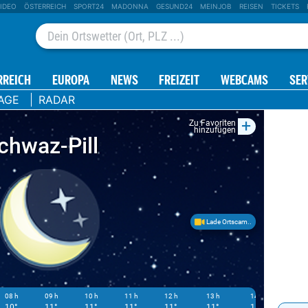
IDEO
ÖSTERREICH
SPORT24
MADONNA
GESUND24
MEINJOB
REISEN
TICKETS
RREICH
EUROPA
NEWS
FREIZEIT
WEBCAMS
SER
AGE
RADAR
+
Zu Favoriten
hinzufügen
chwaz-Pill
Lade Ortscam..
08 h
09 h
10 h
11 h
12 h
13 h
14 h
15 h
10°
11°
11°
11°
11°
11°
11°
11°