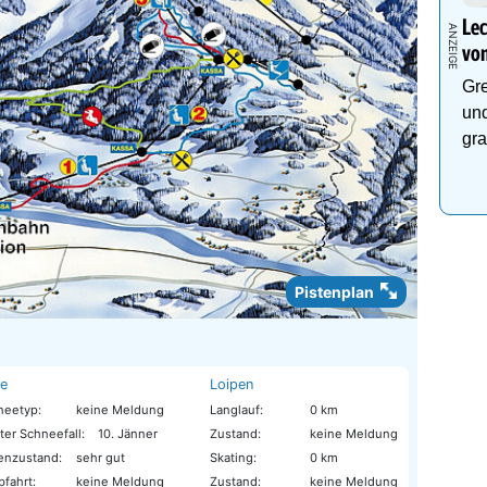
Lec
von
Gre
und
gra
Pistenplan
te
Loipen
neetyp:
keine Meldung
Langlauf:
0 km
ter Schneefall:
10. Jänner
Zustand:
keine Meldung
tenzustand:
sehr gut
Skating:
0 km
bfahrt:
keine Meldung
Zustand:
keine Meldung