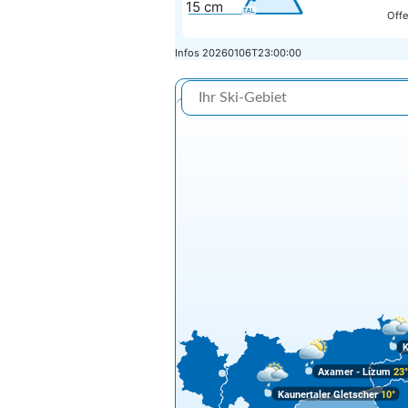
15
cm
Offe
Infos
20260106T23:00:00
K
Axamer - Lizum
23
Kaunertaler Gletscher
10°