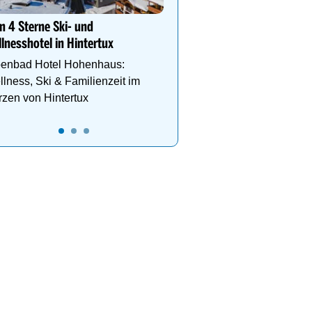
Etagen, Whirlpool auf de
Dachterrasse, 4 Them
n 4 Sterne Ski- und
lnesshotel in Hintertux
penbad Hotel Hohenhaus:
lness, Ski & Familienzeit im
zen von Hintertux