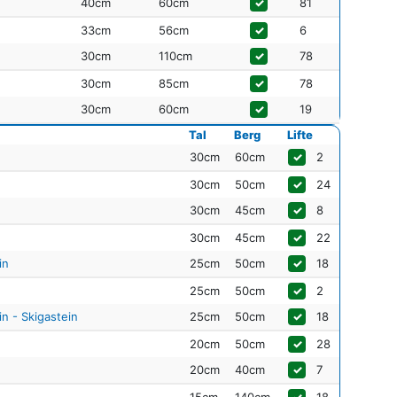
40cm
60cm
✓
81
33cm
56cm
✓
6
30cm
110cm
✓
78
30cm
85cm
✓
78
30cm
60cm
✓
19
Tal
Berg
Lifte
30cm
60cm
✓
2
30cm
50cm
✓
24
30cm
45cm
✓
8
30cm
45cm
✓
22
in
25cm
50cm
✓
18
25cm
50cm
✓
2
n - Skigastein
25cm
50cm
✓
18
20cm
50cm
✓
28
20cm
40cm
✓
7