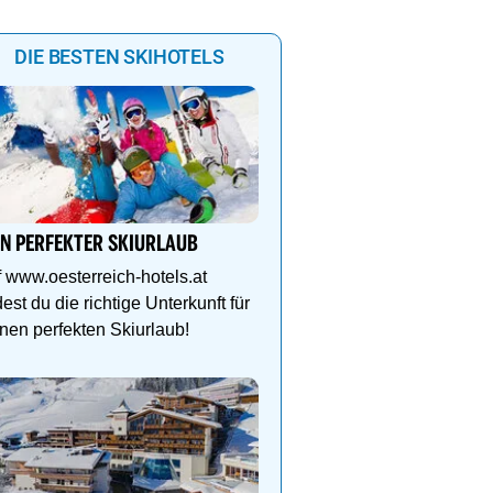
DIE BESTEN SKIHOTELS
Das Gut Raunerhof-Extr
3 ÜN im DZ Standard mit 
IN PERFEKTER SKIURLAUB
24.05. - 04.10.26 ab € 329
Gratis Dachstein-Somme
 www.oesterreich-hotels.at
dest du die richtige Unterkunft für
nen perfekten Skiurlaub!
Ihr Traumurlaub für die 
Familie
1000m² Wellnessbereich