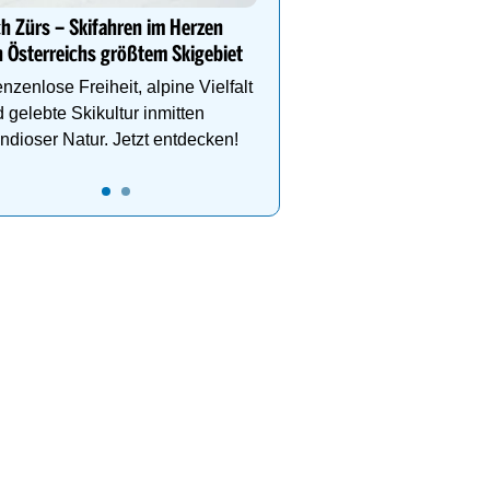
Auf www.oesterreich-hot
h Zürs – Skifahren im Herzen
findest du die richtige Un
 Österreichs größtem Skigebiet
deinen perfekten Skiurl
nzenlose Freiheit, alpine Vielfalt
 gelebte Skikultur inmitten
ndioser Natur. Jetzt entdecken!