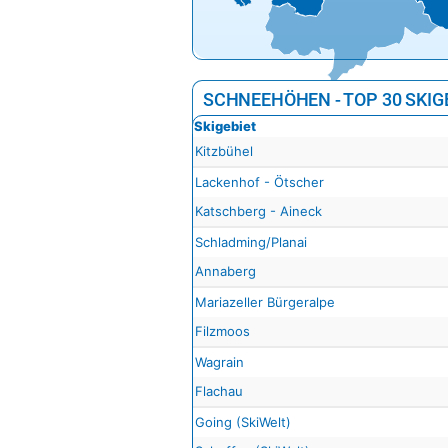
SCHNEEHÖHEN - TOP 30 SKIG
Skigebiet
Kitzbühel
Lackenhof - Ötscher
Katschberg - Aineck
Schladming/Planai
Annaberg
Mariazeller Bürgeralpe
Filzmoos
Wagrain
Flachau
Going (SkiWelt)