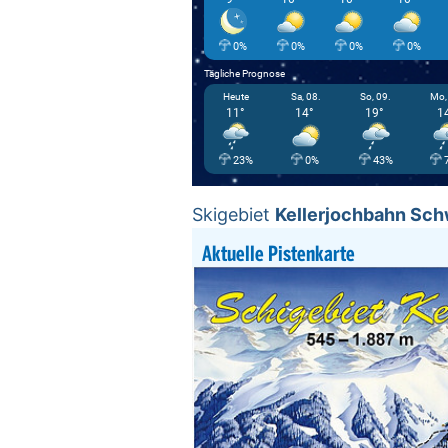
0%
0%
0%
0%
Tägliche Prognose
Heute
Sa, 08.
So, 09.
Mo,
11°
14°
19°
1
23%
0%
43%
Skigebiet
Kellerjochbahn Sch
Aktuelle Pistenkarte