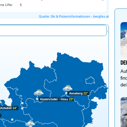
ne Lifte:
5
Quelle: Ski & Pisteninformationen - bergfex.at
DE
Auf
fin
dei
Annaberg
22°
Hinterstoder - Höss
23°
itzbühel
24°
°