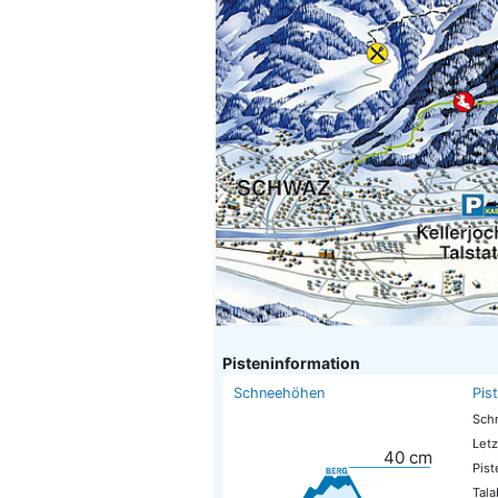
Pisteninformation
Schneehöhen
Pis
Sch
Letz
40
cm
Pis
Tala