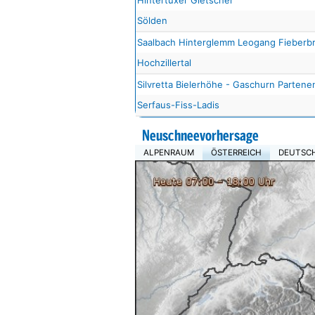
Hintertuxer Gletscher
Sölden
Saalbach Hinterglemm Leogang Fieberb
Hochzillertal
Silvretta Bielerhöhe - Gaschurn Partene
Serfaus-Fiss-Ladis
Neuschneevorhersage
ALPENRAUM
ÖSTERREICH
DEUTSC