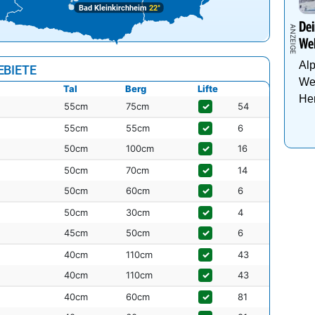
Bad Kleinkirchheim
22°
Dei
Wel
Al
EBIETE
Wel
Tal
Berg
Lifte
Her
55cm
75cm
✓
54
55cm
55cm
✓
6
50cm
100cm
✓
16
50cm
70cm
✓
14
50cm
60cm
✓
6
50cm
30cm
✓
4
45cm
50cm
✓
6
40cm
110cm
✓
43
40cm
110cm
✓
43
40cm
60cm
✓
81