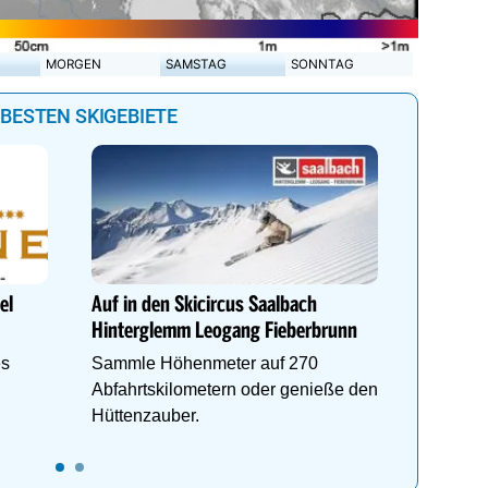
MORGEN
SAMSTAG
SONNTAG
 BESTEN SKIGEBIETE
DEIN PE
Auf www.
du die r
el
Auf in den Skicircus Saalbach
perfekte
Hinterglemm Leogang Fieberbrunn
es
Sammle Höhenmeter auf 270
Abfahrtskilometern oder genieße den
Hüttenzauber.