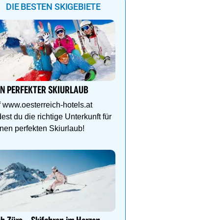
DIE BESTEN SKIGEBIETE
100%
47%
69%
45%
3%
0%
0%
IN PERFEKTER SKIURLAUB
Auf in den Skicircus Saa
Hinterglemm Leogang F
 www.oesterreich-hotels.at
dest du die richtige Unterkunft für
Sammle Höhenmeter au
nen perfekten Skiurlaub!
Abfahrtskilometern oder
den Hüttenzauber.
Genießen Sie Traumtage 
Anemone!