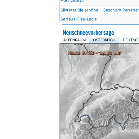
Hochzillertal
Silvretta Bielerhöhe - Gaschurn Partene
Serfaus-Fiss-Ladis
Neuschneevorhersage
ALPENRAUM
ÖSTERREICH
DEUTSC