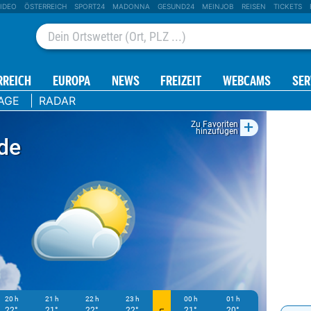
IDEO
ÖSTERREICH
SPORT24
MADONNA
GESUND24
MEINJOB
REISEN
TICKETS
RREICH
EUROPA
NEWS
FREIZEIT
WEBCAMS
SER
AGE
RADAR
+
Zu Favoriten
hinzufügen
de
20 h
21 h
22 h
23 h
00 h
01 h
02 h
22°
21°
22°
22°
21°
20°
19°