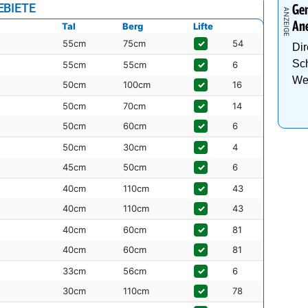
EBIETE
Gen
An
Tal
Berg
Lifte
55cm
75cm
✓
54
Dir
Sch
55cm
55cm
✓
6
We
50cm
100cm
✓
16
50cm
70cm
✓
14
50cm
60cm
✓
6
50cm
30cm
✓
4
45cm
50cm
✓
6
40cm
110cm
✓
43
40cm
110cm
✓
43
40cm
60cm
✓
81
40cm
60cm
✓
81
33cm
56cm
✓
6
30cm
110cm
✓
78