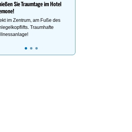
deinen perfekten Skiurl
ießen Sie Traumtage im Hotel
emone!
ekt im Zentrum, am Fuße des
legelkopflifts. Traumhafte
llnessanlage!