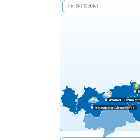
K
Axamer - Lizum
27
Kaunertaler Gletscher
17°