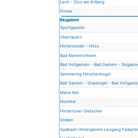
Lech - Zürs am Arlberg
Gosau
Skigebiet
Sportgastein
Obertauern
Hinterstoder - Höss
Bad Kleinkirchheim
Bad Hofgastein - Bad Gastein - Skigaste
Semmering Hirschenkogel
Bad Gastein - Graukogel - Bad Hofgastei
Maria Alm
Hochkar
Hintertuxer Gletscher
Sölden
Saalbach Hinterglemm Leogang Fieberb