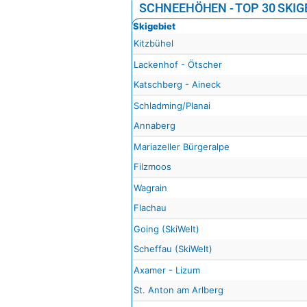
SCHNEEHÖHEN - TOP 30 SKIG
Skigebiet
Kitzbühel
Lackenhof - Ötscher
Katschberg - Aineck
Schladming/Planai
Annaberg
Mariazeller Bürgeralpe
Filzmoos
Wagrain
Flachau
Going (SkiWelt)
Scheffau (SkiWelt)
Axamer - Lizum
St. Anton am Arlberg