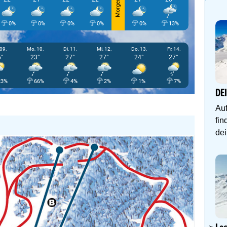
Morgen
0%
0%
0%
0%
0%
13%
50%
 09.
Mo, 10.
Di, 11.
Mi, 12.
Do, 13.
Fr, 14.
°
23°
27°
27°
24°
27°
23%
66%
4%
2%
1%
7%
DE
Auf
fin
dei