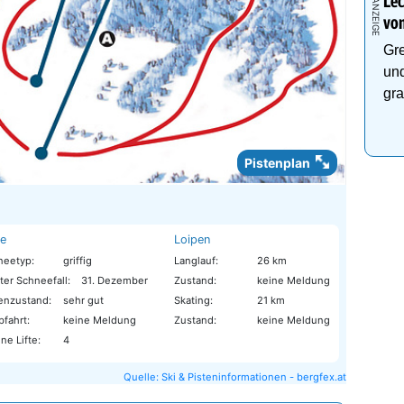
Lec
von
Gre
und
gra
Pistenplan
te
Loipen
neetyp:
griffig
Langlauf:
26 km
ter Schneefall:
31. Dezember
Zustand:
keine Meldung
tenzustand:
sehr gut
Skating:
21 km
bfahrt:
keine Meldung
Zustand:
keine Meldung
ne Lifte:
4
Quelle: Ski & Pisteninformationen - bergfex.at