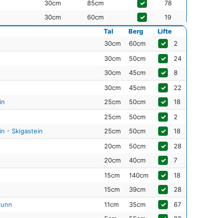
30cm
85cm
✓
78
30cm
60cm
✓
19
Tal
Berg
Lifte
30cm
60cm
✓
2
30cm
50cm
✓
24
30cm
45cm
✓
8
30cm
45cm
✓
22
in
25cm
50cm
✓
18
25cm
50cm
✓
2
n - Skigastein
25cm
50cm
✓
18
20cm
50cm
✓
28
20cm
40cm
✓
7
15cm
140cm
✓
18
15cm
39cm
✓
28
runn
11cm
35cm
✓
67