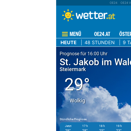
OE24
OE24 V
MENÜ
OE24.AT
ÖSTE
HEUTE
48 STUNDEN
9 T
Prognose für 16:00 Uhr
St. Jakob im Wal
Steiermark
29°
Wolkig
Stündliche Prognose
Jetzt
17 h
18 h
19 h
29°
28°
25°
23°