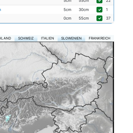
5cm
55cm
✓
22
n
5cm
30cm
✓
1
0cm
55cm
✓
37
HLAND
SCHWEIZ
ITALIEN
SLOWENIEN
FRANKREICH