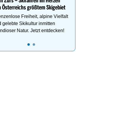
h Zürs – Skifahren im Herzen
 Österreichs größtem Skigebiet
Direkt im Zentrum, am 
Schlegelkopflifts. Traum
nzenlose Freiheit, alpine Vielfalt
Wellnessanlage!
 gelebte Skikultur inmitten
ndioser Natur. Jetzt entdecken!