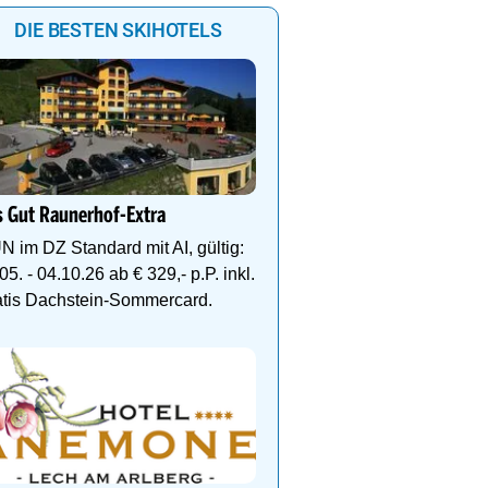
DIE BESTEN SKIHOTELS
Dein 4 Sterne Ski- und
Wellnesshotel in Hintert
 Gut Raunerhof-Extra
Alpenbad Hotel Hohenh
Wellness, Ski & Familie
N im DZ Standard mit AI, gültig:
Herzen von Hintertux
05. - 04.10.26 ab € 329,- p.P. inkl.
atis Dachstein-Sommercard.
DEIN PERFEKTER SKIUR
Auf www.oesterreich-hot
findest du die richtige Un