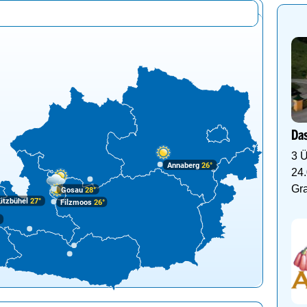
Das
3 Ü
Annaberg
26°
24.
Gr
Gosau
28°
itzbühel
27°
Filzmoos
26°
°