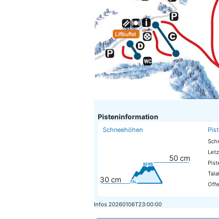
Pisteninformation
Schneehöhen
Pis
Sch
Letz
50
cm
Pis
Tala
30
cm
Offe
Infos
20260106T23:00:00