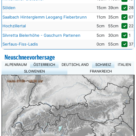
Sölden
15cm
39cm
✓
28
Saalbach Hinterglemm Leogang Fieberbrunn
11cm
35cm
✓
67
Hochzillertal
5cm
55cm
✓
22
Silvretta Bielerhöhe - Gaschurn Partenen
5cm
30cm
✓
1
Serfaus-Fiss-Ladis
0cm
55cm
✓
37
Neuschneevorhersage
ALPENRAUM
ÖSTERREICH
DEUTSCHLAND
SCHWEIZ
ITALIEN
SLOWENIEN
FRANKREICH