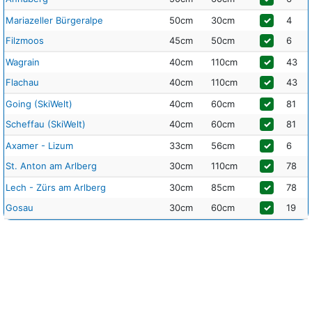
Mariazeller Bürgeralpe
50cm
30cm
✓
4
Filzmoos
45cm
50cm
✓
6
Wagrain
40cm
110cm
✓
43
Flachau
40cm
110cm
✓
43
Going (SkiWelt)
40cm
60cm
✓
81
Scheffau (SkiWelt)
40cm
60cm
✓
81
Axamer - Lizum
33cm
56cm
✓
6
St. Anton am Arlberg
30cm
110cm
✓
78
Lech - Zürs am Arlberg
30cm
85cm
✓
78
Gosau
30cm
60cm
✓
19