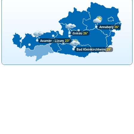
Annaberg
26°
Gosau
26°
Axamer - Lizum
23°
Bad Kleinkirchheim
29°