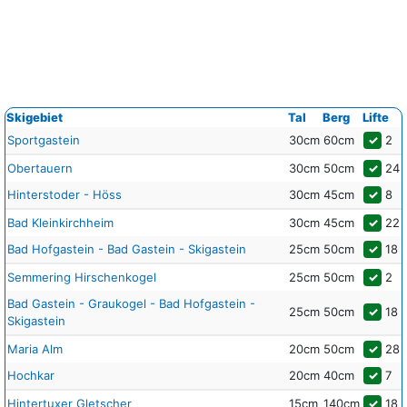
Skigebiet
Tal
Berg
Lifte
Sportgastein
30cm
60cm
✓
2
Obertauern
30cm
50cm
✓
24
Hinterstoder - Höss
30cm
45cm
✓
8
Bad Kleinkirchheim
30cm
45cm
✓
22
Bad Hofgastein - Bad Gastein - Skigastein
25cm
50cm
✓
18
Semmering Hirschenkogel
25cm
50cm
✓
2
Bad Gastein - Graukogel - Bad Hofgastein -
25cm
50cm
✓
18
Skigastein
Maria Alm
20cm
50cm
✓
28
Hochkar
20cm
40cm
✓
7
Hintertuxer Gletscher
15cm
140cm
✓
18