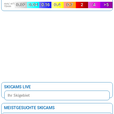
mm/ m²/
0.02
0.04
0.16
0.4
0.7
2
4
>5
15min
SKICAMS LIVE
MEISTGESUCHTE SKICAMS