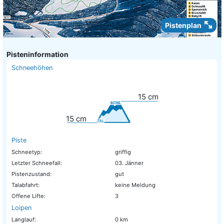
Pistenplan
Pisteninformation
Schneehöhen
15
cm
15
cm
Piste
Schneetyp:
griffig
Letzter Schneefall:
03. Jänner
Pistenzustand:
gut
Talabfahrt:
keine Meldung
Offene Lifte:
3
Loipen
Langlauf:
0 km