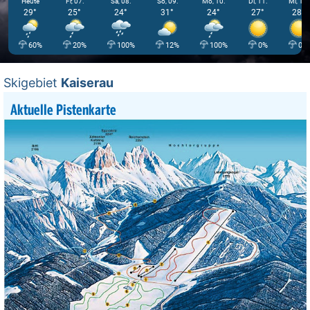
Heute
Fr, 07.
Sa, 08.
So, 09.
Mo, 10.
Di, 11.
Mi, 12.
29°
25°
24°
31°
24°
27°
28°
60%
20%
100%
12%
100%
0%
0%
Skigebiet
Kaiserau
Aktuelle Pistenkarte