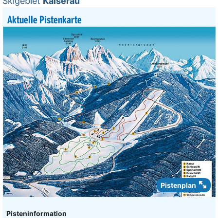
Skigebiet
Kaiserau
Aktuelle Pistenkarte
Pistenplan
Pisteninformation