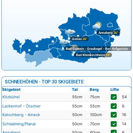
Annaberg
26°
Gosau
26°
Bad Gastein - Graukogel - Bad Hofgastein - S
Bad Kleinkirchheim
29°
SCHNEEHÖHEN - TOP 30 SKIGEBIETE
Skigebiet
Tal
Berg
Lifte
Kitzbühel
55cm
75cm
✓
54
Lackenhof - Ötscher
55cm
55cm
✓
6
Katschberg - Aineck
50cm
100cm
✓
16
Schladming/Planai
50cm
70cm
✓
14
Annaberg
50cm
60cm
✓
6