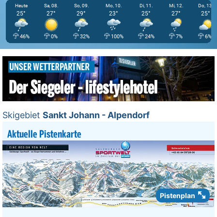
Heute
Sa, 08.
So, 09.
Mo, 10.
Di, 11.
Mi, 12.
Do, 13.
25°
27°
29°
23°
25°
27°
25°
46%
0%
32%
100%
24%
7%
6%
Skigebiet
Sankt Johann - Alpendorf
Aktuelle Pistenkarte
Pistenplan