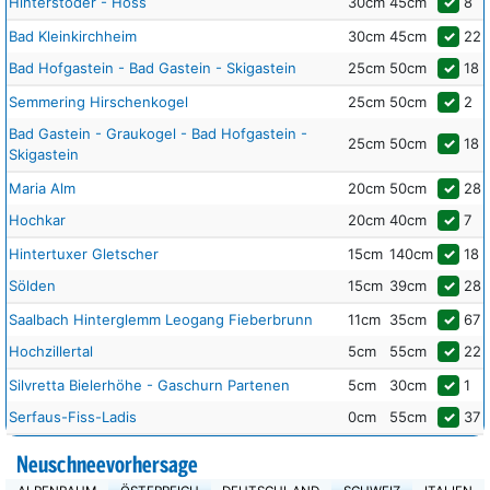
Hinterstoder - Höss
30cm
45cm
✓
8
Bad Kleinkirchheim
30cm
45cm
✓
22
Bad Hofgastein - Bad Gastein - Skigastein
25cm
50cm
✓
18
Semmering Hirschenkogel
25cm
50cm
✓
2
Bad Gastein - Graukogel - Bad Hofgastein -
25cm
50cm
✓
18
Skigastein
Maria Alm
20cm
50cm
✓
28
Hochkar
20cm
40cm
✓
7
Hintertuxer Gletscher
15cm
140cm
✓
18
Sölden
15cm
39cm
✓
28
Saalbach Hinterglemm Leogang Fieberbrunn
11cm
35cm
✓
67
Hochzillertal
5cm
55cm
✓
22
Silvretta Bielerhöhe - Gaschurn Partenen
5cm
30cm
✓
1
Serfaus-Fiss-Ladis
0cm
55cm
✓
37
Neuschneevorhersage