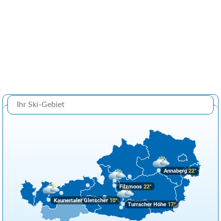
Annaberg
22°
Filzmoos
22°
Kaunertaler Gletscher
10°
Turracher Höhe
17°