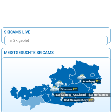
SKICAMS LIVE
MEISTGESUCHTE SKICAMS
Annaberg
22°
Filzmoos
22°
Bad Gastein - Graukogel - Bad Hofgastein - S
Bad Kleinkirchheim
22°