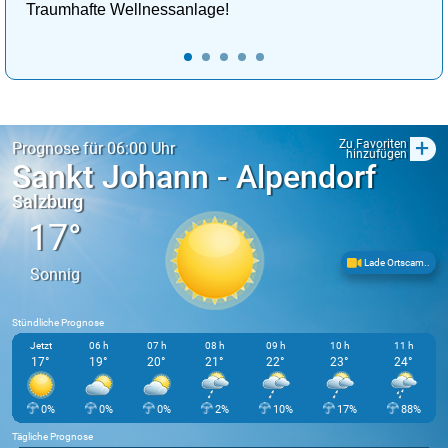
Traumhafte Wellnessanlage!
+
Zu Favoriten
Prognose für 06:00 Uhr
hinzufügen
Sankt Johann - Alpendorf
Salzburg
17°
Lade Ortscam..
Sonnig
Stündliche Prognose
Jetzt
06 h
07 h
08 h
09 h
10 h
11 h
17°
19°
20°
21°
22°
23°
24°
0%
0%
0%
2%
10%
17%
88%
Tägliche Prognose