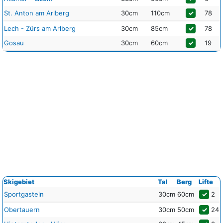
St. Anton am Arlberg
30cm
110cm
✓
78
Lech - Zürs am Arlberg
30cm
85cm
✓
78
Gosau
30cm
60cm
✓
19
Skigebiet
Tal
Berg
Lifte
Sportgastein
30cm
60cm
✓
2
Obertauern
30cm
50cm
✓
24