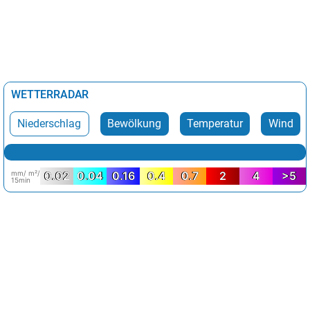
WETTERRADAR
Niederschlag
Bewölkung
Temperatur
Wind
mm/ m²/
0.02
0.04
0.16
0.4
0.7
2
4
>5
15min