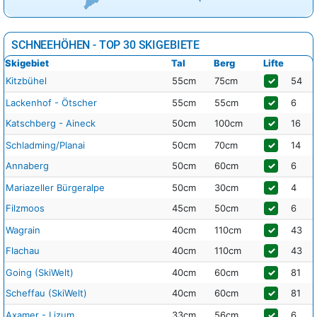
SCHNEEHÖHEN - TOP 30 SKIGEBIETE
Skigebiet
Tal
Berg
Lifte
Kitzbühel
55cm
75cm
✓
54
Lackenhof - Ötscher
55cm
55cm
✓
6
Katschberg - Aineck
50cm
100cm
✓
16
Schladming/Planai
50cm
70cm
✓
14
Annaberg
50cm
60cm
✓
6
Mariazeller Bürgeralpe
50cm
30cm
✓
4
Filzmoos
45cm
50cm
✓
6
Wagrain
40cm
110cm
✓
43
Flachau
40cm
110cm
✓
43
Going (SkiWelt)
40cm
60cm
✓
81
Scheffau (SkiWelt)
40cm
60cm
✓
81
Axamer - Lizum
33cm
56cm
✓
6