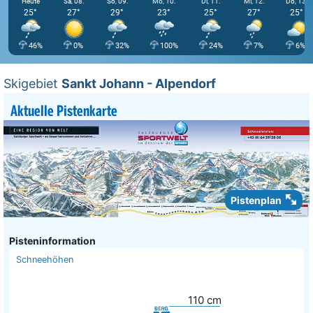
Heute
Sa, 08.
So, 09.
Mo, 10.
Di, 11.
Mi, 12.
Do, 13.
25°
27°
29°
23°
25°
27°
25°
46%
0%
32%
100%
24%
7%
6%
Skigebiet
Sankt Johann - Alpendorf
Aktuelle Pistenkarte
Pistenplan
Pisteninformation
Schneehöhen
110
cm