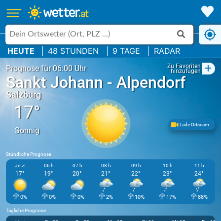
HEUTE
48 STUNDEN
9 TAGE
RADAR
+
Zu Favoriten
Prognose für 06:00 Uhr
hinzufügen
Sankt Johann - Alpendorf
Salzburg
17°
Lade Ortscam..
Sonnig
Stündliche Prognose
Jetzt
06 h
07 h
08 h
09 h
10 h
11 h
17°
19°
20°
21°
22°
23°
24°
0%
0%
0%
2%
10%
17%
88%
Tägliche Prognose