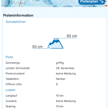
Pistenplan
Pisteninformation
Schneehöhen
65
cm
50
cm
Piste
Schneetyp:
griffig
Letzter Schneefall:
28. November
Pistenzustand:
keine Meldung
Talabfahrt:
fahrbar
Offene Lifte:
9
Loipen
Langlauf:
10 km
Zustand:
keine Meldung
Skating:
10 km