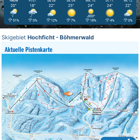
Heute
Fr, 07.
Sa, 08.
So, 09.
Mo, 10.
Di, 11.
Mi, 12.
20°
18°
22°
25°
24°
24°
22°
51%
0%
12%
7%
18%
4%
0%
Skigebiet
Hochficht - Böhmerwald
Aktuelle Pistenkarte