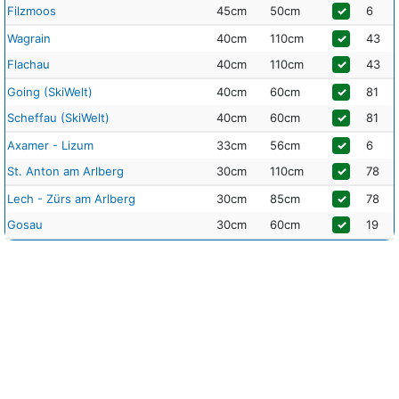
Filzmoos
45cm
50cm
✓
6
Wagrain
40cm
110cm
✓
43
Flachau
40cm
110cm
✓
43
Going (SkiWelt)
40cm
60cm
✓
81
Scheffau (SkiWelt)
40cm
60cm
✓
81
Axamer - Lizum
33cm
56cm
✓
6
St. Anton am Arlberg
30cm
110cm
✓
78
Lech - Zürs am Arlberg
30cm
85cm
✓
78
Gosau
30cm
60cm
✓
19