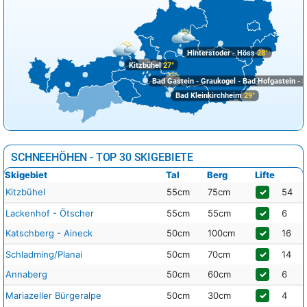
Hinterstoder - Höss
28°
Kitzbühel
27°
Bad Gastein - Graukogel - Bad Hofgastein - S
Bad Kleinkirchheim
29°
SCHNEEHÖHEN - TOP 30 SKIGEBIETE
Skigebiet
Tal
Berg
Lifte
Kitzbühel
55cm
75cm
✓
54
Lackenhof - Ötscher
55cm
55cm
✓
6
Katschberg - Aineck
50cm
100cm
✓
16
Schladming/Planai
50cm
70cm
✓
14
Annaberg
50cm
60cm
✓
6
Mariazeller Bürgeralpe
50cm
30cm
✓
4