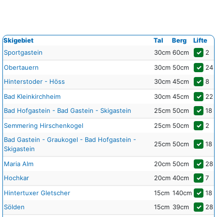
Skigebiet
Tal
Berg
Lifte
Sportgastein
30cm
60cm
✓
2
Obertauern
30cm
50cm
✓
24
Hinterstoder - Höss
30cm
45cm
✓
8
Bad Kleinkirchheim
30cm
45cm
✓
22
Bad Hofgastein - Bad Gastein - Skigastein
25cm
50cm
✓
18
Semmering Hirschenkogel
25cm
50cm
✓
2
Bad Gastein - Graukogel - Bad Hofgastein -
25cm
50cm
✓
18
Skigastein
Maria Alm
20cm
50cm
✓
28
Hochkar
20cm
40cm
✓
7
Hintertuxer Gletscher
15cm
140cm
✓
18
Sölden
15cm
39cm
✓
28