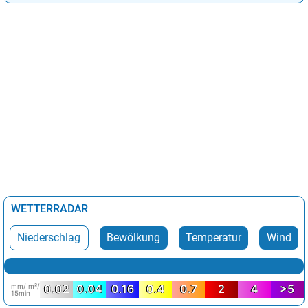
WETTERRADAR
Niederschlag
Bewölkung
Temperatur
Wind
mm/ m²/
0.02
0.04
0.16
0.4
0.7
2
4
>5
15min