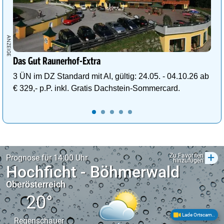
Das Gut Raunerhof-Extra
3 ÜN im DZ Standard mit AI, gültig: 24.05. - 04.10.26 ab
€ 329,- p.P. inkl. Gratis Dachstein-Sommercard.
+
Zu Favoriten
Prognose für 14:00 Uhr
hinzufügen
Hochficht - Böhmerwald
Oberösterreich
20°
Lade Ortscam..
Regenschauer