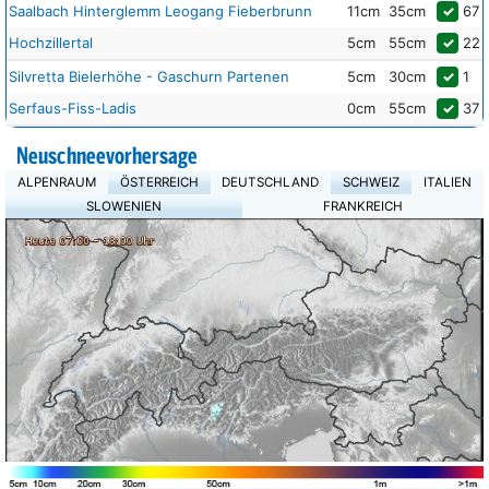
Saalbach Hinterglemm Leogang Fieberbrunn
11cm
35cm
✓
67
Hochzillertal
5cm
55cm
✓
22
Silvretta Bielerhöhe - Gaschurn Partenen
5cm
30cm
✓
1
Serfaus-Fiss-Ladis
0cm
55cm
✓
37
Neuschneevorhersage
ALPENRAUM
ÖSTERREICH
DEUTSCHLAND
SCHWEIZ
ITALIEN
SLOWENIEN
FRANKREICH