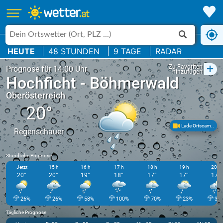
HEUTE
48 STUNDEN
9 TAGE
RADAR
+
Zu Favoriten
Prognose für 14:00 Uhr
hinzufügen
Hochficht - Böhmerwald
Oberösterreich
20°
Lade Ortscam..
Regenschauer
Stündliche Prognose
Jetzt
15 h
16 h
17 h
18 h
19 h
20 h
20°
20°
19°
18°
17°
17°
17°
26%
26%
58%
100%
70%
23%
31
Tägliche Prognose