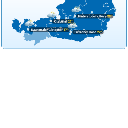
Hinterstoder - Höss
28°
Kitzbühel
27°
Kaunertaler Gletscher
17°
Turracher Höhe
22°