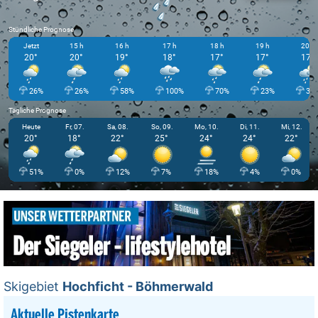
Stündliche Prognose
Jetzt
15 h
16 h
17 h
18 h
19 h
20 h
20°
20°
19°
18°
17°
17°
17°
26%
26%
58%
100%
70%
23%
31
Tägliche Prognose
Heute
Fr, 07.
Sa, 08.
So, 09.
Mo, 10.
Di, 11.
Mi, 12.
20°
18°
22°
25°
24°
24°
22°
51%
0%
12%
7%
18%
4%
0%
Skigebiet
Hochficht - Böhmerwald
Aktuelle Pistenkarte