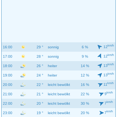
km/h
12
16:00
29 °
sonnig
6 %
km/h
12
17:00
28 °
sonnig
9 %
km/h
13
18:00
26 °
heiter
14 %
km/h
13
19:00
24 °
heiter
12 %
km/h
11
20:00
22 °
leicht bewölkt
16 %
km/h
9
21:00
21 °
leicht bewölkt
22 %
km/h
7
22:00
20 °
leicht bewölkt
30 %
km/h
7
23:00
19 °
leicht bewölkt
20 %