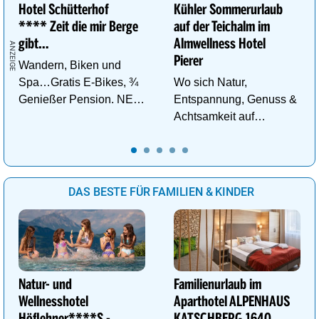
Hotel Schütterhof
Kühler Sommerurlaub
**** Zeit die mir Berge
auf der Teichalm im
gibt…
Almwellness Hotel
Pierer
Wandern, Biken und
Spa…Gratis E-Bikes, ¾
Wo sich Natur,
Genießer Pension. NEU:
Entspannung, Genuss &
DZ Deluxe – ab sofort
Achtsamkeit auf
buchbar!
einzigartige Weise
begegnen.
DAS BESTE FÜR FAMILIEN & KINDER
Natur- und
Familienurlaub im
Wellnesshotel
Aparthotel ALPENHAUS
Höflehner****S -
KATSCHBERG.1640