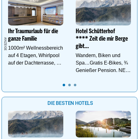
Ihr Traumurlaub für die
Hotel Schütterhof
ganze Familie
**** Zeit die mir Berge
gibt…
1000m² Wellnessbereich
auf 4 Etagen, Whirlpool
Wandern, Biken und
auf der Dachterrasse, 4
Spa…Gratis E-Bikes, ¾
ThemenSaunen
Genießer Pension. NEU:
DZ Deluxe – ab sofort
buchbar!
DIE BESTEN HOTELS