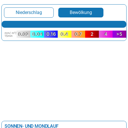
Niederschlag
Bewölkung
mm/ m²/
0.02
0.04
0.16
0.4
0.7
2
4
>5
15min
SONNEN- UND MONDLAUF