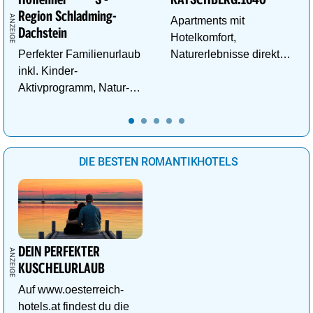
Region Schladming-
Apartments mit
Dachstein
Hotelkomfort,
Perfekter Familienurlaub
Naturerlebnisse direkt
inkl. Kinder-
vor der Tür und
Aktivprogramm, Natur-
Abenteuer für kleine
Abenteuer, Alpakas Meet
Entdecker.
& Greet, Familien-Spa
uvm.
DIE BESTEN ROMANTIKHOTELS
DEIN PERFEKTER
KUSCHELURLAUB
Auf www.oesterreich-
hotels.at findest du die