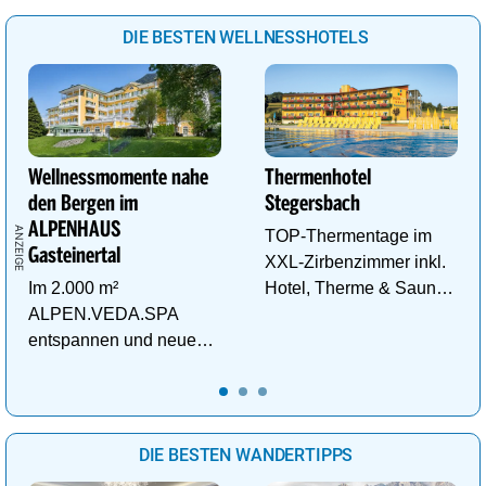
DIE BESTEN WELLNESSHOTELS
Wellnessmomente nahe
Thermenhotel
den Bergen im
Stegersbach
ALPENHAUS
TOP-Thermentage im
Gasteinertal
XXL-Zirbenzimmer inkl.
Im 2.000 m²
Hotel, Therme & Sauna
ALPEN.VEDA.SPA
ab € 99,- p.P./N.
entspannen und neue
Kraft im Tal der
Gesundheit tanken.
DIE BESTEN WANDERTIPPS