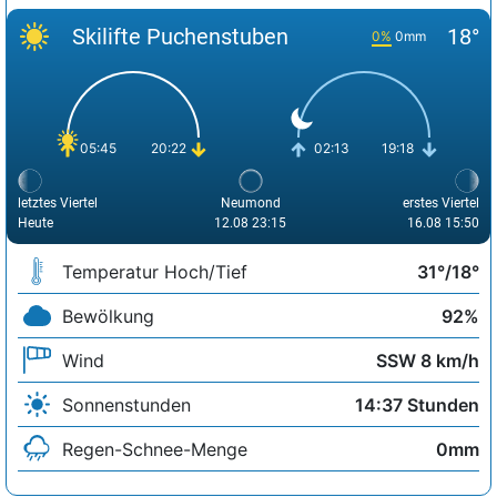
Skilifte Puchenstuben
18°
0%
0mm
05:45
20:22
02:13
19:18
letztes Viertel
Neumond
erstes Viertel
Heute
12.08 23:15
16.08 15:50
Temperatur Hoch/Tief
31°/18°
Bewölkung
92%
Wind
SSW 8 km/h
Sonnenstunden
14:37 Stunden
Regen-Schnee-Menge
0mm