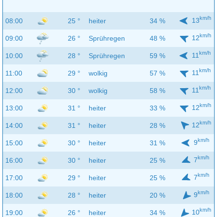
km/h
13
08:00
25 °
heiter
34 %
km/h
12
09:00
26 °
Sprühregen
48 %
km/h
11
10:00
28 °
Sprühregen
59 %
km/h
11
11:00
29 °
wolkig
57 %
km/h
11
12:00
30 °
wolkig
58 %
km/h
12
13:00
31 °
heiter
33 %
km/h
12
14:00
31 °
heiter
28 %
km/h
9
15:00
30 °
heiter
31 %
km/h
7
16:00
30 °
heiter
25 %
km/h
7
17:00
29 °
heiter
25 %
km/h
9
18:00
28 °
heiter
20 %
km/h
10
19:00
26 °
heiter
34 %