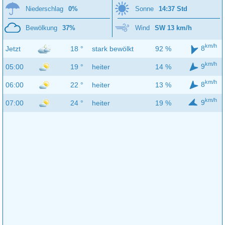
Niederschlag
0%
Sonne
14:37 Std
Bewölkung
37%
Wind
SW 13 km/h
km/h
8
Jetzt
18 °
stark bewölkt
92 %
km/h
9
05:00
19 °
heiter
14 %
km/h
8
06:00
22 °
heiter
13 %
km/h
9
07:00
24 °
heiter
19 %