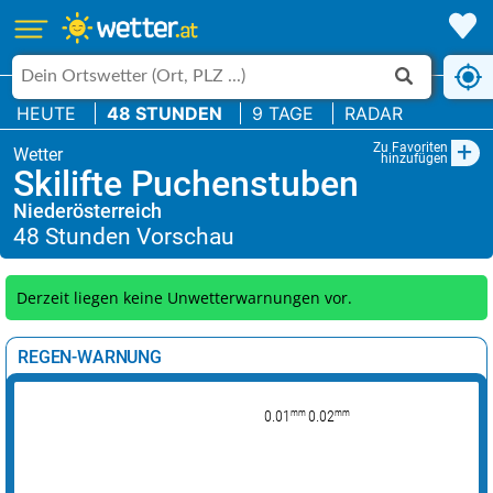
HEUTE
48 STUNDEN
9 TAGE
RADAR
+
Zu Favoriten
hinzufügen
Skilifte Puchenstuben
Niederösterreich
Derzeit liegen keine Unwetterwarnungen vor.
REGEN-WARNUNG
mm
mm
0.01
0.02