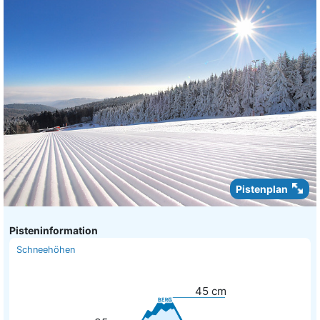
Pistenplan
Pisteninformation
Schneehöhen
45
cm