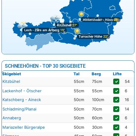
Hinterstoder - Höss
28°
Kitzbühel
27°
Lech - Zürs am Arlberg
19°
Turracher Höhe
22°
SCHNEEHÖHEN - TOP 30 SKIGEBIETE
Skigebiet
Tal
Berg
Lifte
Kitzbühel
55cm
75cm
✓
54
Lackenhof - Ötscher
55cm
55cm
✓
6
Katschberg - Aineck
50cm
100cm
✓
16
Schladming/Planai
50cm
70cm
✓
14
Annaberg
50cm
60cm
✓
6
Mariazeller Bürgeralpe
50cm
30cm
✓
4
Filzmoos
45cm
50cm
✓
6