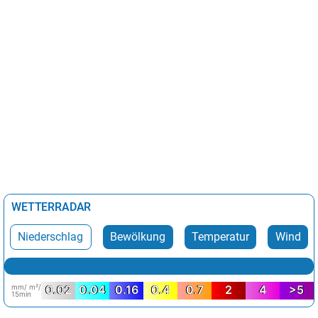
WETTERRADAR
Niederschlag
Bewölkung
Temperatur
Wind
mm/ m²/
0.02
0.04
0.16
0.4
0.7
2
4
>5
15min