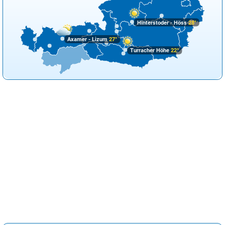
Hinterstoder - Höss
28°
Axamer - Lizum
27°
Turracher Höhe
22°