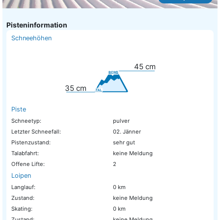
Pisteninformation
Schneehöhen
45
cm
35
cm
Piste
Schneetyp:
pulver
Letzter Schneefall:
02. Jänner
Pistenzustand:
sehr gut
Talabfahrt:
keine Meldung
Offene Lifte:
2
Loipen
Langlauf:
0 km
Zustand:
keine Meldung
Skating:
0 km
Zustand:
keine Meldung