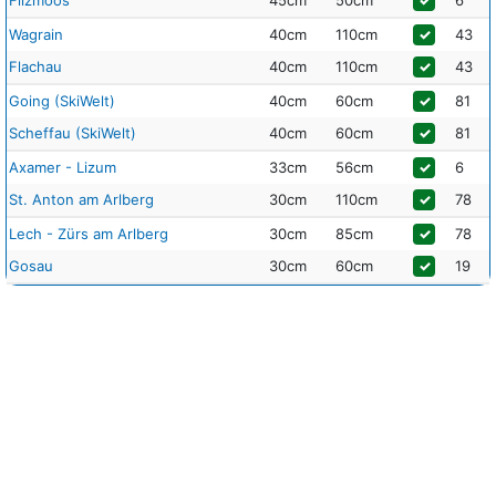
Wagrain
40cm
110cm
✓
43
Flachau
40cm
110cm
✓
43
Going (SkiWelt)
40cm
60cm
✓
81
Scheffau (SkiWelt)
40cm
60cm
✓
81
Axamer - Lizum
33cm
56cm
✓
6
St. Anton am Arlberg
30cm
110cm
✓
78
Lech - Zürs am Arlberg
30cm
85cm
✓
78
Gosau
30cm
60cm
✓
19