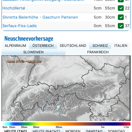
Hochzillertal
5cm
55cm
✓
22
Silvretta Bielerhöhe - Gaschurn Partenen
5cm
30cm
✓
1
Serfaus-Fiss-Ladis
0cm
55cm
✓
37
Neuschneevorhersage
ALPENRAUM
ÖSTERREICH
DEUTSCHLAND
SCHWEIZ
ITALIEN
SLOWENIEN
FRANKREICH
HEUTE (TAG)
HEUTE (NACHT)
MORGEN
SAMSTAG
SONNTAG