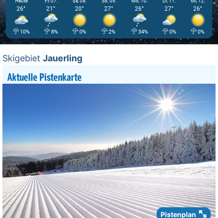
Heute
Fr, 07.
Sa, 08.
So, 09.
Mo, 10.
Di, 11.
Mi, 12.
26°
21°
20°
27°
26°
27°
26°
10%
8%
0%
2%
34%
0%
0%
Skigebiet
Jauerling
Aktuelle Pistenkarte
Pistenplan