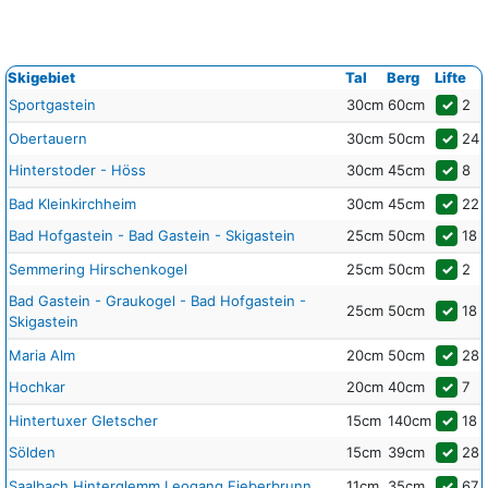
Skigebiet
Tal
Berg
Lifte
Sportgastein
30cm
60cm
✓
2
Obertauern
30cm
50cm
✓
24
Hinterstoder - Höss
30cm
45cm
✓
8
Bad Kleinkirchheim
30cm
45cm
✓
22
Bad Hofgastein - Bad Gastein - Skigastein
25cm
50cm
✓
18
Semmering Hirschenkogel
25cm
50cm
✓
2
Bad Gastein - Graukogel - Bad Hofgastein -
25cm
50cm
✓
18
Skigastein
Maria Alm
20cm
50cm
✓
28
Hochkar
20cm
40cm
✓
7
Hintertuxer Gletscher
15cm
140cm
✓
18
Sölden
15cm
39cm
✓
28
Saalbach Hinterglemm Leogang Fieberbrunn
11cm
35cm
✓
67