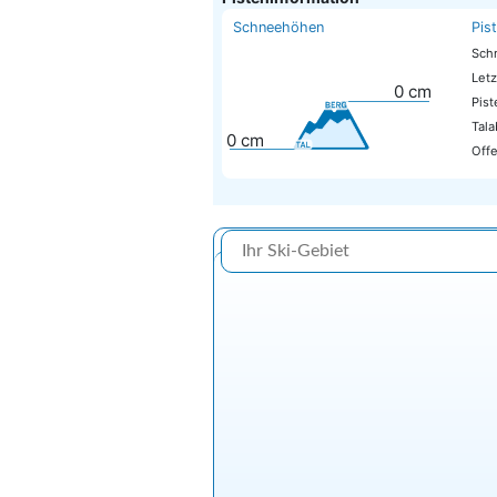
Schneehöhen
Pis
Sch
Letz
0
cm
Pis
Tala
0
cm
Offe