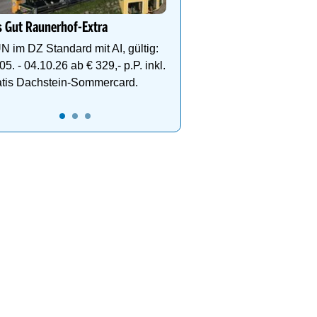
1000m² Wellnessbereich
Etagen, Whirlpool auf de
 Gut Raunerhof-Extra
Dachterrasse, 4 Them
N im DZ Standard mit AI, gültig:
05. - 04.10.26 ab € 329,- p.P. inkl.
atis Dachstein-Sommercard.