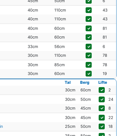
45cm
50cm
✓
6
40cm
110cm
✓
43
40cm
110cm
✓
43
40cm
60cm
✓
81
40cm
60cm
✓
81
33cm
56cm
✓
6
30cm
110cm
✓
78
30cm
85cm
✓
78
30cm
60cm
✓
19
Tal
Berg
Lifte
30cm
60cm
✓
2
30cm
50cm
✓
24
30cm
45cm
✓
8
30cm
45cm
✓
22
in
25cm
50cm
✓
18
25cm
50cm
✓
2