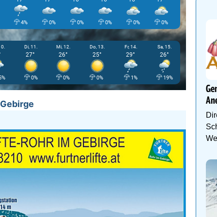
4%
0%
0%
0%
0%
0%
0%
10.
Di, 11.
Mi, 12.
Do, 13.
Fr, 14.
Sa, 15.
°
27°
26°
25°
29°
26°
5%
0%
0%
0%
1%
19%
Gen
An
m Gebirge
Dir
Sch
We