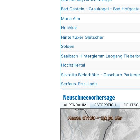
Bad Gastein - Graukogel - Bad Hofgastei
Maria Alm
Hochkar
Hintertuxer Gletscher
Sölden
Saalbach Hinterglemm Leogang Fieberb
Hochzillertal
Silvretta Bielerhöhe - Gaschurn Partene
Serfaus-Fiss-Ladis
Neuschneevorhersage
ALPENRAUM
ÖSTERREICH
DEUTSC