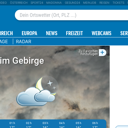
IDEO
ÖSTERREICH
SPORT24
MADONNA
GESUND24
MEINJOB
REISEN
TICKETS
RREICH
EUROPA
NEWS
FREIZEIT
WEBCAMS
SER
AGE
RADAR
+
Zu Favoriten
hinzufügen
 im Gebirge
01 h
02 h
03 h
04 h
05 h
06 h
07 h
0
17°
17°
16°
16°
16°
17°
19°
2