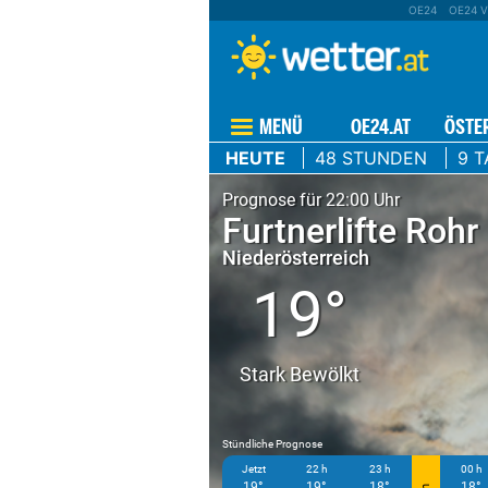
OE24
OE24 V
MENÜ
OE24.AT
ÖSTE
HEUTE
48 STUNDEN
9 T
Prognose für 22:00 Uhr
Furtnerlifte Rohr
Niederösterreich
19°
Stark Bewölkt
Stündliche Prognose
Jetzt
22 h
23 h
00 h
19°
19°
18°
18°