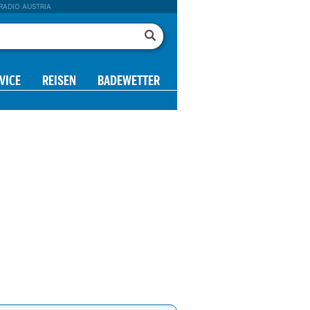
RADIO AUSTRIA
VICE
REISEN
BADEWETTER
8 h
09 h
10 h
11 h
12 h
13 h
14 h
15 h
0°
22°
23°
23°
24°
24°
25°
25°