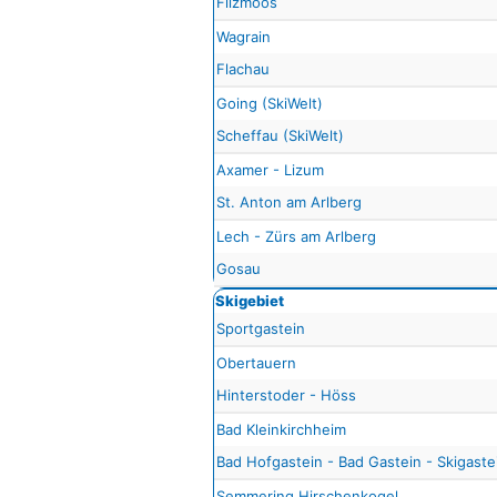
Filzmoos
Wagrain
Flachau
Going (SkiWelt)
Scheffau (SkiWelt)
Axamer - Lizum
St. Anton am Arlberg
Lech - Zürs am Arlberg
Gosau
Skigebiet
Sportgastein
Obertauern
Hinterstoder - Höss
Bad Kleinkirchheim
Bad Hofgastein - Bad Gastein - Skigaste
Semmering Hirschenkogel