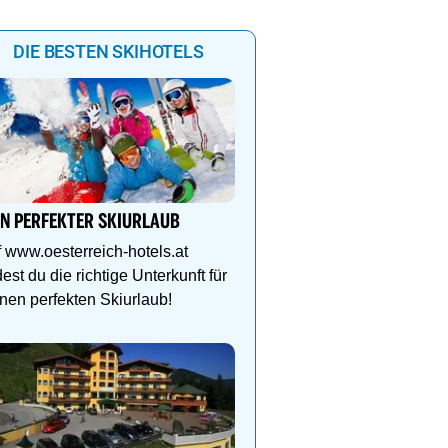
DIE BESTEN SKIHOTELS
Genießen Sie Traumtage 
Anemone!
IN PERFEKTER SKIURLAUB
Direkt im Zentrum, am 
Schlegelkopflifts. Traum
 www.oesterreich-hotels.at
Wellnessanlage!
dest du die richtige Unterkunft für
nen perfekten Skiurlaub!
Ihr Traumurlaub für die 
Familie