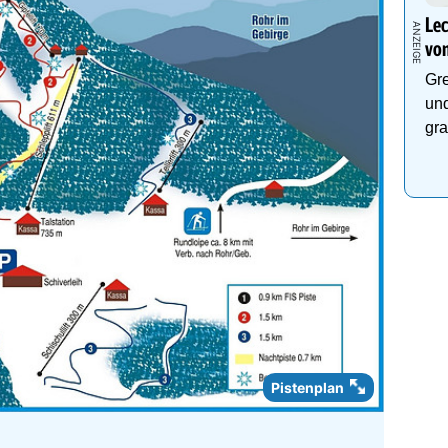
Lec
von
Gre
und
gra
Pistenplan