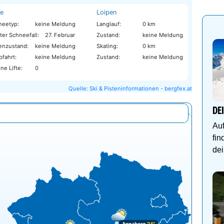
te
Loipen
neetyp:
keine Meldung
Langlauf:
0 km
ter Schneefall:
27. Februar
Zustand:
keine Meldung
tenzustand:
keine Meldung
Skating:
0 km
bfahrt:
keine Meldung
Zustand:
keine Meldung
ne Lifte:
0
Quelle: Ski & Pisteninformationen - bergfex.at
DE
Auf
fin
dei