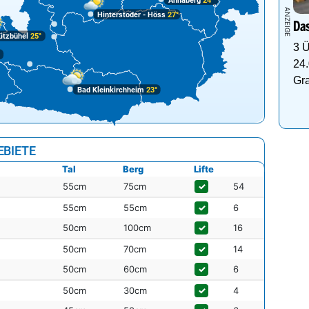
Annaberg
24°
Hinterstoder - Höss
27°
Das
itzbühel
25°
3 Ü
°
24.
Gr
Bad Kleinkirchheim
23°
EBIETE
Tal
Berg
Lifte
55cm
75cm
✓
54
55cm
55cm
✓
6
50cm
100cm
✓
16
50cm
70cm
✓
14
50cm
60cm
✓
6
50cm
30cm
✓
4