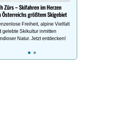
Sammle Höhenmeter au
h Zürs – Skifahren im Herzen
Abfahrtskilometern oder
 Österreichs größtem Skigebiet
den Hüttenzauber.
nzenlose Freiheit, alpine Vielfalt
 gelebte Skikultur inmitten
ndioser Natur. Jetzt entdecken!