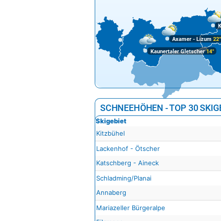
K
Axamer - Lizum
22
Kaunertaler Gletscher
14°
SCHNEEHÖHEN - TOP 30 SKIG
Skigebiet
Kitzbühel
Lackenhof - Ötscher
Katschberg - Aineck
Schladming/Planai
Annaberg
Mariazeller Bürgeralpe