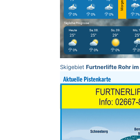
Morgen
0%
0%
0%
7%
Tägliche Prognose
Heute
Sa, 08.
So, 09.
Mo, 
25°
25°
29°
25
0%
0%
0%
2
Skigebiet
Furtnerlifte Rohr i
Aktuelle Pistenkarte