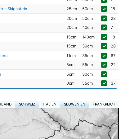
n - Skigastein
25cm
50cm
✓
18
20cm
50cm
✓
28
20cm
40cm
✓
7
15cm
140cm
✓
18
15cm
39cm
✓
28
runn
11cm
35cm
✓
67
5cm
55cm
✓
22
n
5cm
30cm
✓
1
0cm
55cm
✓
37
HLAND
SCHWEIZ
ITALIEN
SLOWENIEN
FRANKREICH