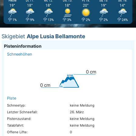
Heute
Di, 11.
Mi, 12.
Do, 13.
Fr, 14.
Sa, 15.
So, 16.
19°
18°
18°
18°
20°
19°
14°
1%
9%
13%
3%
2%
2%
24%
Skigebiet
Alpe Lusia Bellamonte
Pisteninformation
Schneehöhen
0
cm
0
cm
Piste
Schneetyp:
keine Meldung
Letzter Schneefall:
26. März
Pistenzustand:
keine Meldung
Talabfahrt:
keine Meldung
Offene Lifte:
0