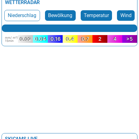
WETTERRADAR
Niederschlag
Bewölkung
Temperatur
Wind
mm/ m²/
0.02
0.04
0.16
0.4
0.7
2
4
>5
15min
SKICAMS LIVE