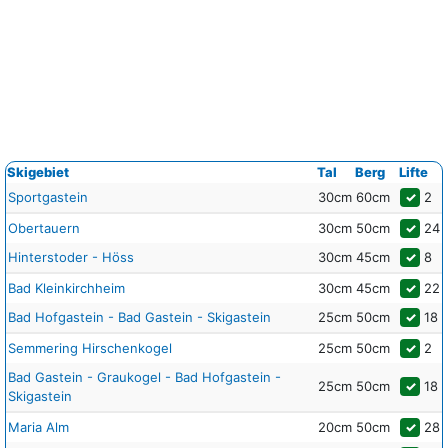
Skigebiet
Tal
Berg
Lifte
Sportgastein
30cm
60cm
✓
2
Obertauern
30cm
50cm
✓
24
Hinterstoder - Höss
30cm
45cm
✓
8
Bad Kleinkirchheim
30cm
45cm
✓
22
Bad Hofgastein - Bad Gastein - Skigastein
25cm
50cm
✓
18
Semmering Hirschenkogel
25cm
50cm
✓
2
Bad Gastein - Graukogel - Bad Hofgastein -
25cm
50cm
✓
18
Skigastein
Maria Alm
20cm
50cm
✓
28