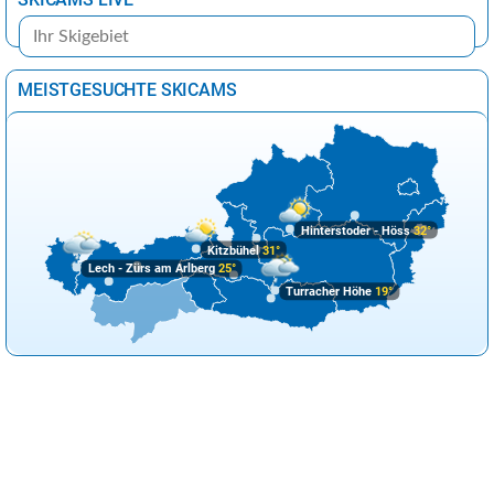
MEISTGESUCHTE SKICAMS
Hinterstoder - Höss
32°
Kitzbühel
31°
Lech - Zürs am Arlberg
25°
Turracher Höhe
19°