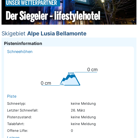
Skigebiet
Alpe Lusia Bellamonte
Pisteninformation
Schneehöhen
0
cm
0
cm
Piste
Schneetyp:
keine Meldung
Letzter Schneefall:
26. März
Pistenzustand:
keine Meldung
Talabfahrt:
keine Meldung
Offene Lifte:
0
Loipen