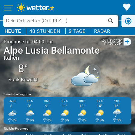
HEUTE
48 STUNDEN
9 TAGE
RADAR
+
Zu Favoriten
Prognose für 04:00 Uhr
hinzufügen
Alpe Lusia Bellamonte
Italien
8°
Stark Bewölkt
Stündliche Prognose
Jetzt
05 h
06 h
07 h
08 h
09 h
10 h
11
8°
8°
9°
11°
13°
14°
16°
1
0%
0%
0%
0%
0%
0%
1%
Tägliche Prognose