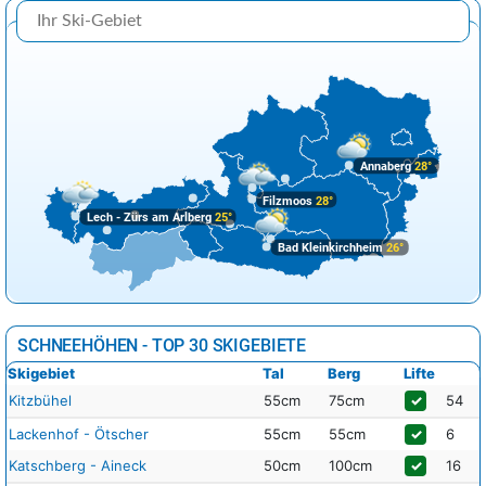
Annaberg
28°
Filzmoos
28°
Lech - Zürs am Arlberg
25°
Bad Kleinkirchheim
26°
SCHNEEHÖHEN - TOP 30 SKIGEBIETE
Skigebiet
Tal
Berg
Lifte
Kitzbühel
55cm
75cm
✓
54
Lackenhof - Ötscher
55cm
55cm
✓
6
Katschberg - Aineck
50cm
100cm
✓
16