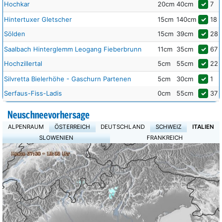
Hochkar
20cm
40cm
✓
7
Hintertuxer Gletscher
15cm
140cm
✓
18
Sölden
15cm
39cm
✓
28
Saalbach Hinterglemm Leogang Fieberbrunn
11cm
35cm
✓
67
Hochzillertal
5cm
55cm
✓
22
Silvretta Bielerhöhe - Gaschurn Partenen
5cm
30cm
✓
1
Serfaus-Fiss-Ladis
0cm
55cm
✓
37
Neuschneevorhersage
ALPENRAUM
ÖSTERREICH
DEUTSCHLAND
SCHWEIZ
ITALIEN
SLOWENIEN
FRANKREICH