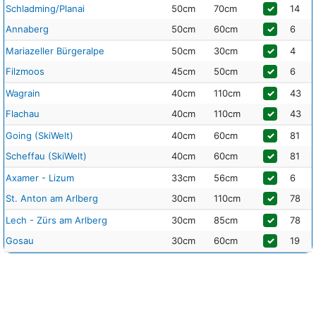
Schladming/Planai
50cm
70cm
✓
14
Annaberg
50cm
60cm
✓
6
Mariazeller Bürgeralpe
50cm
30cm
✓
4
Filzmoos
45cm
50cm
✓
6
Wagrain
40cm
110cm
✓
43
Flachau
40cm
110cm
✓
43
Going (SkiWelt)
40cm
60cm
✓
81
Scheffau (SkiWelt)
40cm
60cm
✓
81
Axamer - Lizum
33cm
56cm
✓
6
St. Anton am Arlberg
30cm
110cm
✓
78
Lech - Zürs am Arlberg
30cm
85cm
✓
78
Gosau
30cm
60cm
✓
19