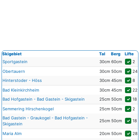
Skigebiet
Tal
Berg
Lifte
Sportgastein
30cm
60cm
✓
2
Obertauern
30cm
50cm
✓
24
Hinterstoder - Höss
30cm
45cm
✓
8
Bad Kleinkirchheim
30cm
45cm
✓
22
Bad Hofgastein - Bad Gastein - Skigastein
25cm
50cm
✓
18
Semmering Hirschenkogel
25cm
50cm
✓
2
Bad Gastein - Graukogel - Bad Hofgastein -
25cm
50cm
✓
18
Skigastein
Maria Alm
20cm
50cm
✓
28