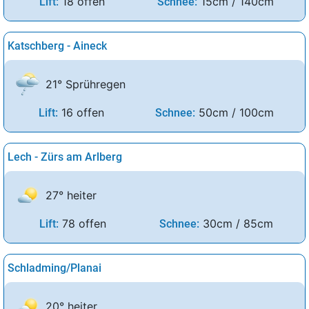
18 offen
15cm / 140cm
Lift:
Schnee:
Katschberg - Aineck
21° Sprühregen
16 offen
50cm / 100cm
Lift:
Schnee:
Lech - Zürs am Arlberg
27° heiter
78 offen
30cm / 85cm
Lift:
Schnee:
Schladming/Planai
20° heiter