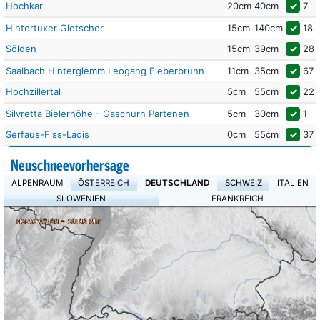
Hochkar
20cm
40cm
✓
7
Hintertuxer Gletscher
15cm
140cm
✓
18
Sölden
15cm
39cm
✓
28
Saalbach Hinterglemm Leogang Fieberbrunn
11cm
35cm
✓
67
Hochzillertal
5cm
55cm
✓
22
Silvretta Bielerhöhe - Gaschurn Partenen
5cm
30cm
✓
1
Serfaus-Fiss-Ladis
0cm
55cm
✓
37
Neuschneevorhersage
ALPENRAUM
ÖSTERREICH
DEUTSCHLAND
SCHWEIZ
ITALIEN
SLOWENIEN
FRANKREICH