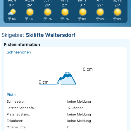
Heute
Mo, 10.
Di, 11.
Mi, 12.
Do, 13.
Fr, 14.
Sa, 15.
31°
26°
24°
27°
31°
29°
26°
8%
1%
0%
0%
0%
0%
0%
Skigebiet
Skilifte Waltersdorf
Pisteninformation
Schneehöhen
0
cm
0
cm
Piste
Schneetyp:
keine Meldung
Letzter Schneefall:
17. Jänner
Pistenzustand:
keine Meldung
Talabfahrt:
keine Meldung
Offene Lifte:
0