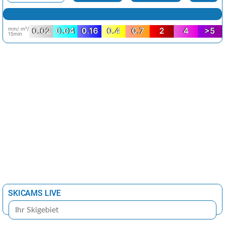
mm/ m²/
0.02
0.04
0.16
0.4
0.7
2
4
>5
15min
SKICAMS LIVE