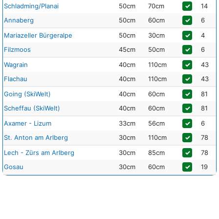
Schladming/Planai
50cm
70cm
✓
14
Annaberg
50cm
60cm
✓
6
Mariazeller Bürgeralpe
50cm
30cm
✓
4
Filzmoos
45cm
50cm
✓
6
Wagrain
40cm
110cm
✓
43
Flachau
40cm
110cm
✓
43
Going (SkiWelt)
40cm
60cm
✓
81
Scheffau (SkiWelt)
40cm
60cm
✓
81
Axamer - Lizum
33cm
56cm
✓
6
St. Anton am Arlberg
30cm
110cm
✓
78
Lech - Zürs am Arlberg
30cm
85cm
✓
78
Gosau
30cm
60cm
✓
19