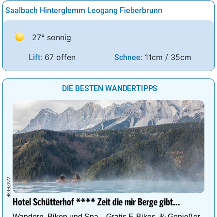
Saalbach Hinterglemm Leogang Fieberbrunn
27° sonnig
67 offen
11cm / 35cm
Lift:
Schnee:
DIE BESTEN WANDERTIPPS
Hotel Schütterhof **** Zeit die mir Berge gibt…
Wandern, Biken und Spa…Gratis E-Bikes, ¾ Genießer