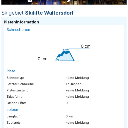
Skigebiet
Skilifte Waltersdorf
Pisteninformation
Schneehöhen
0
cm
0
cm
Piste
Schneetyp:
keine Meldung
Letzter Schneefall:
17. Jänner
Pistenzustand:
keine Meldung
Talabfahrt:
keine Meldung
Offene Lifte:
0
Loipen
Langlauf:
0 km
Zustand:
keine Meldung