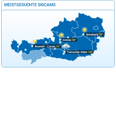
MEISTGESUCHTE SKICAMS
Annaberg
28°
Gosau
30°
Axamer - Lizum
31°
Turracher Höhe
19°