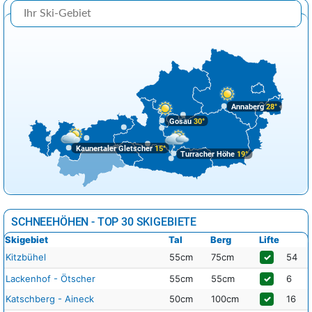
Annaberg
28°
Gosau
30°
Kaunertaler Gletscher
15°
Turracher Höhe
19°
SCHNEEHÖHEN - TOP 30 SKIGEBIETE
Skigebiet
Tal
Berg
Lifte
Kitzbühel
55cm
75cm
✓
54
Lackenhof - Ötscher
55cm
55cm
✓
6
Katschberg - Aineck
50cm
100cm
✓
16