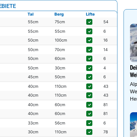
EBIETE
Tal
Berg
Lifte
55cm
75cm
✓
54
55cm
55cm
✓
6
50cm
100cm
✓
16
50cm
70cm
✓
14
50cm
60cm
✓
6
Dei
50cm
30cm
✓
4
Wel
45cm
50cm
✓
6
Al
40cm
110cm
✓
43
Wel
40cm
110cm
✓
43
Her
40cm
60cm
✓
81
40cm
60cm
✓
81
33cm
56cm
✓
6
30cm
110cm
✓
78