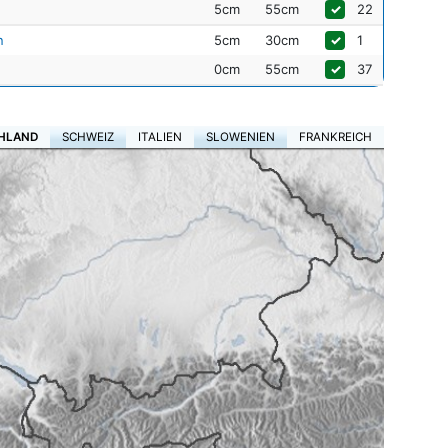
5cm
55cm
✓
22
n
5cm
30cm
✓
1
0cm
55cm
✓
37
HLAND
SCHWEIZ
ITALIEN
SLOWENIEN
FRANKREICH