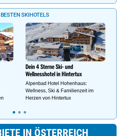
 BESTEN SKIHOTELS
Genießen
Anemon
Direkt i
Dein 4 Sterne Ski- und
Schlegel
Wellnesshotel in Hintertux
Wellnes
Alpenbad Hotel Hohenhaus:
Wellness, Ski & Familienzeit im
en
Herzen von Hintertux
IETE IN ÖSTERREICH