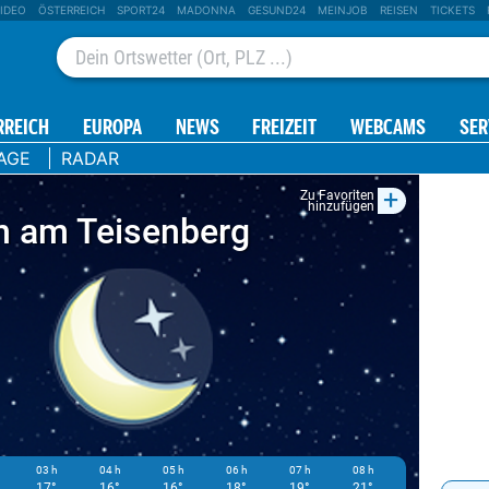
IDEO
ÖSTERREICH
SPORT24
MADONNA
GESUND24
MEINJOB
REISEN
TICKETS
RREICH
EUROPA
NEWS
FREIZEIT
WEBCAMS
SER
AGE
RADAR
+
Zu Favoriten
hinzufügen
en am Teisenberg
03 h
04 h
05 h
06 h
07 h
08 h
09 h
1
17°
16°
16°
18°
19°
21°
22°
2