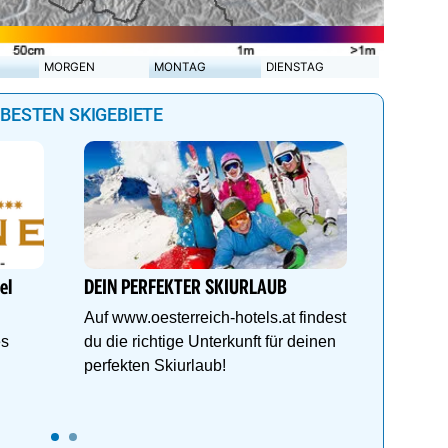
MORGEN
MONTAG
DIENSTAG
 BESTEN SKIGEBIETE
Auf in d
Hinterg
Sammle 
el
DEIN PERFEKTER SKIURLAUB
Abfahrts
Auf www.oesterreich-hotels.at findest
Hüttenza
es
du die richtige Unterkunft für deinen
perfekten Skiurlaub!