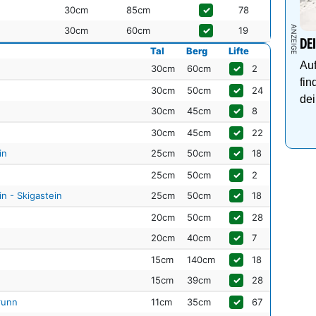
30cm
85cm
✓
78
30cm
60cm
✓
19
DE
Tal
Berg
Lifte
Auf
30cm
60cm
✓
2
fin
30cm
50cm
✓
24
dei
30cm
45cm
✓
8
30cm
45cm
✓
22
in
25cm
50cm
✓
18
25cm
50cm
✓
2
n - Skigastein
25cm
50cm
✓
18
20cm
50cm
✓
28
20cm
40cm
✓
7
15cm
140cm
✓
18
15cm
39cm
✓
28
runn
11cm
35cm
✓
67