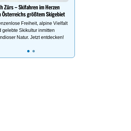
Direkt im Zentrum, am 
h Zürs – Skifahren im Herzen
Schlegelkopflifts. Traum
 Österreichs größtem Skigebiet
Wellnessanlage!
nzenlose Freiheit, alpine Vielfalt
 gelebte Skikultur inmitten
ndioser Natur. Jetzt entdecken!