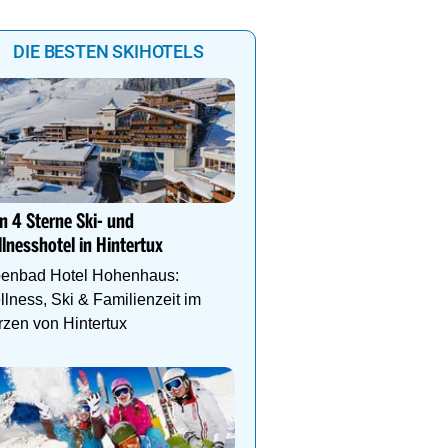
DIE BESTEN SKIHOTELS
Das Gut Raunerhof-Extr
3 ÜN im DZ Standard mit 
n 4 Sterne Ski- und
24.05. - 04.10.26 ab € 329
lnesshotel in Hintertux
Gratis Dachstein-Somme
penbad Hotel Hohenhaus:
lness, Ski & Familienzeit im
zen von Hintertux
Ihr Traumurlaub für die 
Familie
1000m² Wellnessbereich