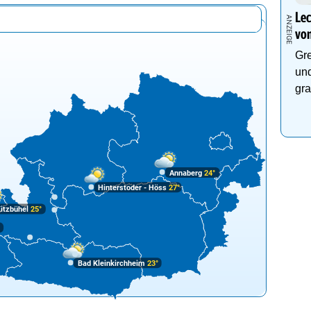
Lec
von
Gre
und
gra
Annaberg
24°
Hinterstoder - Höss
27°
itzbühel
25°
°
Bad Kleinkirchheim
23°