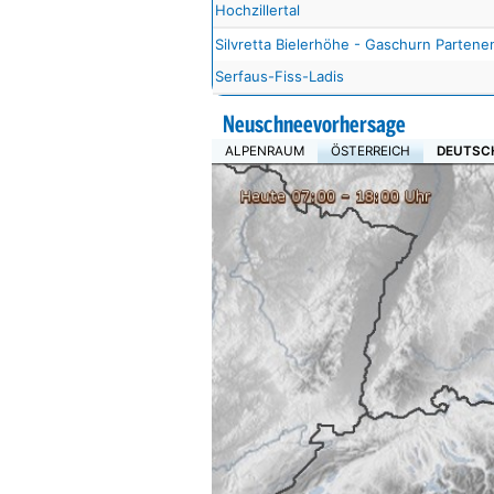
Hochzillertal
Silvretta Bielerhöhe - Gaschurn Partene
Serfaus-Fiss-Ladis
Neuschneevorhersage
ALPENRAUM
ÖSTERREICH
DEUTSC