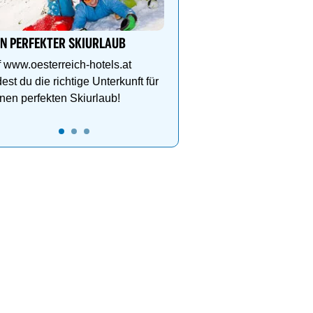
Etagen, Whirlpool auf de
Dachterrasse, 4 Them
IN PERFEKTER SKIURLAUB
 www.oesterreich-hotels.at
dest du die richtige Unterkunft für
nen perfekten Skiurlaub!