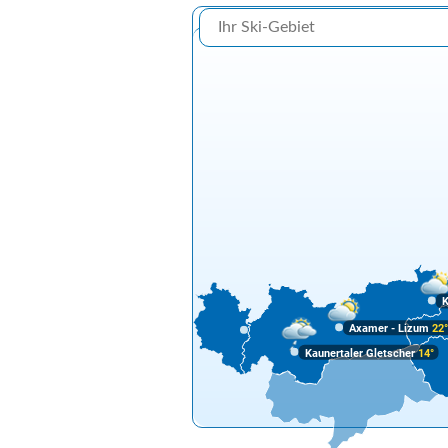
K
Axamer - Lizum
22
Kaunertaler Gletscher
14°