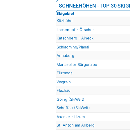
SCHNEEHÖHEN - TOP 30 SKIG
Skigebiet
Kitzbühel
Lackenhof - Ötscher
Katschberg - Aineck
Schladming/Planai
Annaberg
Mariazeller Bürgeralpe
Filzmoos
Wagrain
Flachau
Going (SkiWelt)
Scheffau (SkiWelt)
Axamer - Lizum
St. Anton am Arlberg