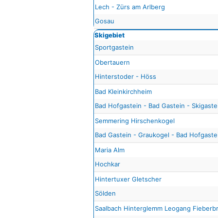
Lech - Zürs am Arlberg
Gosau
Skigebiet
Sportgastein
Obertauern
Hinterstoder - Höss
Bad Kleinkirchheim
Bad Hofgastein - Bad Gastein - Skigaste
Semmering Hirschenkogel
Bad Gastein - Graukogel - Bad Hofgastei
Maria Alm
Hochkar
Hintertuxer Gletscher
Sölden
Saalbach Hinterglemm Leogang Fieberb