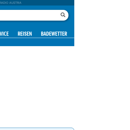
RADIO AUSTRIA
VICE
REISEN
BADEWETTER
0 h
11 h
12 h
13 h
14 h
15 h
16 h
17 h
3°
24°
25°
26°
26°
26°
26°
25°