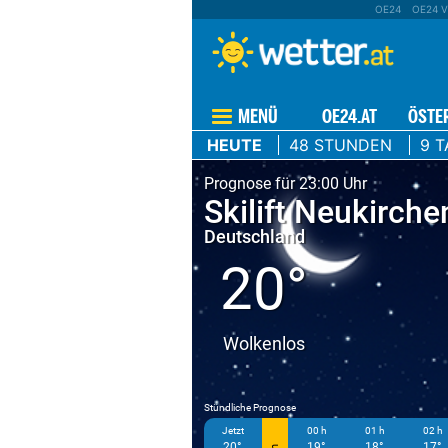
OE24
OE24 V
MENÜ
OE24.AT
ÖSTE
HEUTE
48 STUNDEN
9 T
Prognose für 23:00 Uhr
Skilift Neukirch
Deutschland
20°
Wolkenlos
Stündliche Prognose
Jetzt
00 h
01 h
02 h
20°
19°
18°
17°