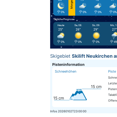
Morgen
0%
0%
0%
0%
Tägliche Prognose
Heute
Sa, 08.
So, 09.
Mo, 1
25°
26°
29°
27°
0%
0%
0%
4
Skigebiet
Skilift Neukirchen 
Pisteninformation
Schneehöhen
Piste
Schne
Letzte
15
cm
Piste
Talabf
15
cm
Offene
Infos
20260102T23:00:00