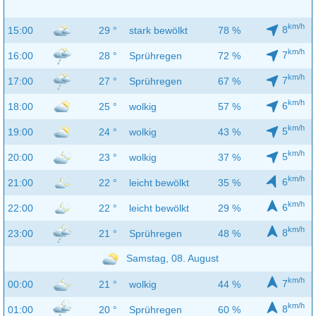
km/h
8
15:00
29 °
stark bewölkt
78 %
km/h
7
16:00
28 °
Sprühregen
72 %
km/h
7
17:00
27 °
Sprühregen
67 %
km/h
6
18:00
25 °
wolkig
57 %
km/h
5
19:00
24 °
wolkig
43 %
km/h
5
20:00
23 °
wolkig
37 %
km/h
6
21:00
22 °
leicht bewölkt
35 %
km/h
6
22:00
22 °
leicht bewölkt
29 %
km/h
8
23:00
21 °
Sprühregen
48 %
Samstag, 08. August
km/h
7
00:00
21 °
wolkig
44 %
km/h
8
01:00
20 °
Sprühregen
60 %