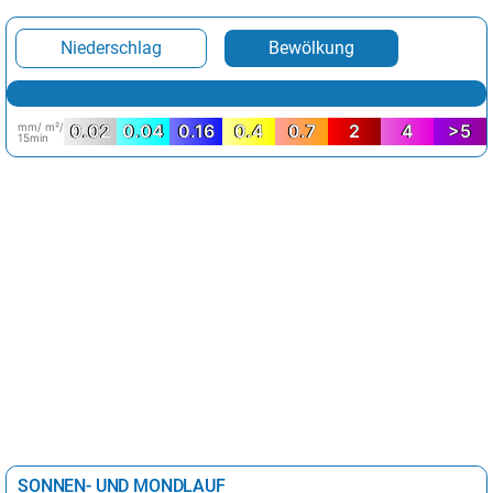
Niederschlag
Bewölkung
mm/ m²/
0.02
0.04
0.16
0.4
0.7
2
4
>5
15min
SONNEN- UND MONDLAUF