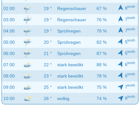
km/h
8
02:00
19 °
Regenschauer
67 %
km/h
7
03:00
19 °
Regenschauer
76 %
km/h
7
04:00
19 °
Sprühregen
78 %
km/h
5
05:00
20 °
Sprühregen
82 %
km/h
5
06:00
21 °
Sprühregen
87 %
km/h
6
07:00
22 °
stark bewölkt
88 %
km/h
6
08:00
23 °
stark bewölkt
78 %
km/h
7
09:00
25 °
stark bewölkt
75 %
km/h
8
10:00
26 °
wolkig
74 %