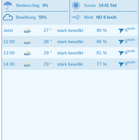
Niederschlag
0%
Sonne
14:41 Std
Bewölkung
55%
Wind
NO 8 km/h
km/h
6
Jetzt
27 °
stark bewölkt
90 %
km/h
5
12:00
28 °
stark bewölkt
86 %
km/h
6
13:00
29 °
stark bewölkt
81 %
km/h
8
14:00
29 °
stark bewölkt
77 %