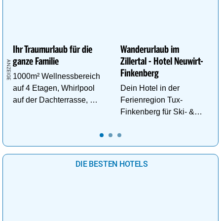
Ihr Traumurlaub für die
Wanderurlaub im
ganze Familie
Zillertal - Hotel Neuwirt-
Finkenberg
1000m² Wellnessbereich
auf 4 Etagen, Whirlpool
Dein Hotel in der
auf der Dachterrasse, 4
Ferienregion Tux-
ThemenSaunen
Finkenberg für Ski- &
Wander-Vergnügen auf
bis zu 3250m.
DIE BESTEN HOTELS