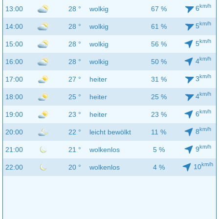
km/h
6
13:00
28 °
wolkig
67 %
km/h
5
14:00
28 °
wolkig
61 %
km/h
5
15:00
28 °
wolkig
56 %
km/h
4
16:00
28 °
wolkig
50 %
km/h
3
17:00
27 °
heiter
31 %
km/h
4
18:00
25 °
heiter
25 %
km/h
6
19:00
23 °
heiter
23 %
km/h
8
20:00
22 °
leicht bewölkt
11 %
km/h
9
21:00
21 °
wolkenlos
5 %
km/h
10
22:00
20 °
wolkenlos
4 %