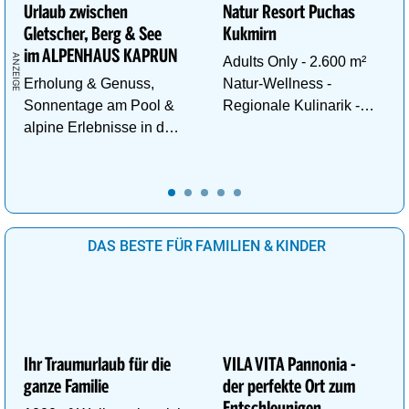
Urlaub zwischen
Natur Resort Puchas
Gletscher, Berg & See
Kukmirn
im ALPENHAUS KAPRUN
Adults Only - 2.600 m²
Erholung & Genuss,
Natur-Wellness -
Sonnentage am Pool &
Regionale Kulinarik -
alpine Erlebnisse in den
Ruhe & Erholung mitten
Bergen im ALPENHAUS
im Grünen
KAPRUN
DAS BESTE FÜR FAMILIEN & KINDER
Ihr Traumurlaub für die
VILA VITA Pannonia -
ganze Familie
der perfekte Ort zum
Entschleunigen