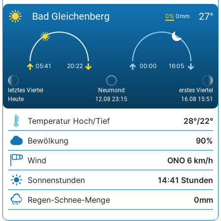
Bad Gleichenberg
27°
0%
0mm
05:41
20:22
00:00
16:05
letztes Viertel
Neumond
erstes Viertel
Heute
12.08 23:15
16.08 15:51
Temperatur Hoch/Tief
28°/22°
Bewölkung
90%
Wind
ONO 6 km/h
Sonnenstunden
14:41 Stunden
Regen-Schnee-Menge
0mm