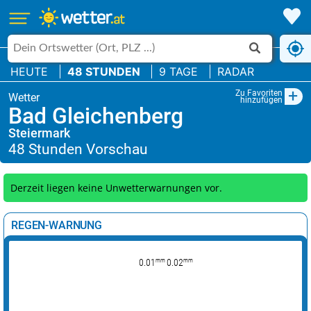
HEUTE
48 STUNDEN
9 TAGE
RADAR
+
Zu Favoriten
hinzufügen
Bad Gleichenberg
Steiermark
Derzeit liegen keine Unwetterwarnungen vor.
REGEN-WARNUNG
mm
mm
0.01
0.02