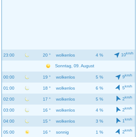
km/h
10
23:00
20 °
wolkenlos
4 %
Sonntag, 09. August
km/h
9
00:00
19 °
wolkenlos
5 %
km/h
5
01:00
18 °
wolkenlos
6 %
km/h
2
02:00
17 °
wolkenlos
5 %
km/h
2
03:00
16 °
wolkenlos
4 %
km/h
1
04:00
15 °
wolkenlos
3 %
km/h
2
05:00
16 °
sonnig
1 %