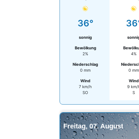
36°
36
sonnig
sonni
Bewölkung
Bewölk
2%
4%
Niederschlag
Niedersc
0 mm
0 mm
Wind
Wind
7 km/h
9 km/
SO
S
Freitag, 07. August