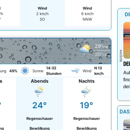
d
Wind
Wind
D
/h
2 km/h
6 km/h
W
SO
NNW
29°
max
20°
min
DE
14:32
N 13
kung
49%
Sonne
Wind
Auf
Stunden
km/h
fin
s
Abends
Nachts
dei
°
24°
19°
DAS
Regenschauer
Regenschauer
ng
Bewölkung
Bewölkung