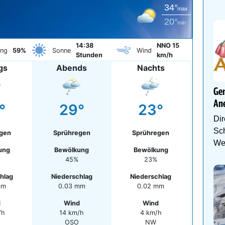
34°
max
20°
min
14:38
NNO 15
ung
59%
Sonne
Wind
Stunden
km/h
gs
Abends
Nachts
Gen
An
°
29°
23°
Dir
Sch
egen
Sprühregen
Sprühregen
We
ung
Bewölkung
Bewölkung
45%
23%
hlag
Niederschlag
Niederschlag
mm
0.03 mm
0.02 mm
d
Wind
Wind
/h
14 km/h
4 km/h
OSO
NW