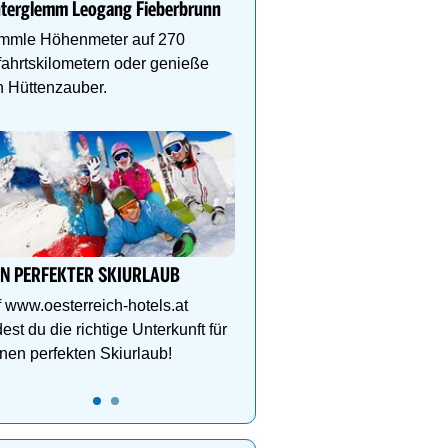
nterglemm Leogang Fieberbrunn
Schlegelkopflifts. Traum
Wellnessanlage!
mmle Höhenmeter auf 270
ahrtskilometern oder genieße
 Hüttenzauber.
Lech Zürs – Skifahren i
von Österreichs größtem
Grenzenlose Freiheit, alp
und gelebte Skikultur in
grandioser Natur. Jetzt 
IN PERFEKTER SKIURLAUB
 www.oesterreich-hotels.at
dest du die richtige Unterkunft für
nen perfekten Skiurlaub!