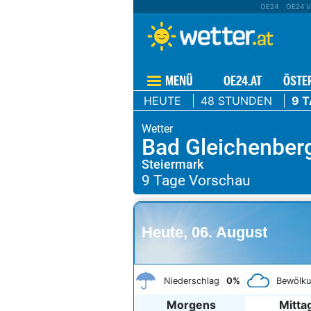
OE24
OE24 V
MENÜ
OE24.AT
ÖSTE
HEUTE
48 STUNDEN
9 
Bad Gleichenber
Steiermark
Heute, 06. August
Niederschlag
0%
Bewölk
Morgens
Mitta