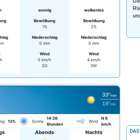
Das
Rüc
n
sonnig
wolkenlos
und
ung
Bewölkung
Bewölkung
1%
2%
hlag
Niederschlag
Niederschlag
mm
0 mm
0 mm
d
Wind
Wind
h
5 km/h
4 km/h
W
SO
SW
33°
max
19°
min
14:26
N 8
ung
13%
Sonne
Wind
Stunden
km/h
DAS
gs
Abends
Nachts