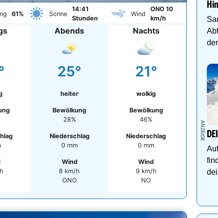
Hi
14:41
ONO 10
ng
61%
Sonne
Wind
Stunden
km/h
Sa
gs
Abends
Nachts
Abf
den
°
25°
21°
g
heiter
wolkig
ung
Bewölkung
Bewölkung
28%
46%
DE
hlag
Niederschlag
Niederschlag
m
0 mm
0 mm
Auf
fin
d
Wind
Wind
h
8 km/h
9 km/h
dei
ONO
NO