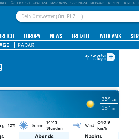
IDEO
ÖSTERREICH
SPORT24
MADONNA
GESUND24
MEINJOB
REISEN
TICKETS
RREICH
EUROPA
NEWS
FREIZEIT
WEBCAMS
SER
TAGE
RADAR
+
Zu Favoriten
hinzufügen
g
36°
max
18°
min
14:43
ONO 9
ung
12%
Sonne
Wind
Stunden
km/h
gs
Abends
Nachts