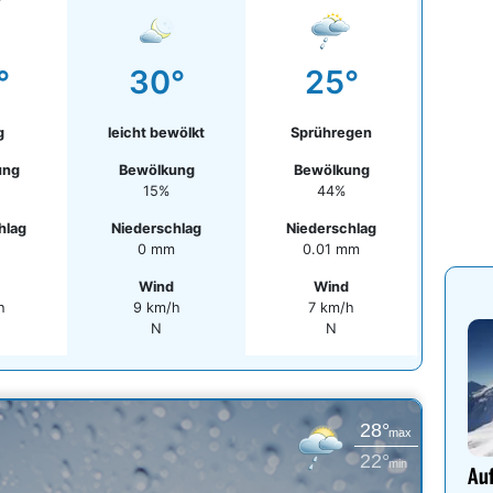
°
30°
25°
g
leicht bewölkt
Sprühregen
ung
Bewölkung
Bewölkung
15%
44%
hlag
Niederschlag
Niederschlag
0 mm
0.01 mm
Wind
Wind
h
9 km/h
7 km/h
N
N
28°
max
22°
min
Auf