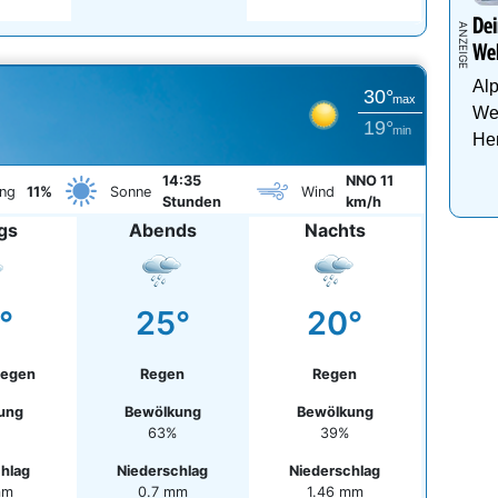
Dei
Wel
Al
30°
max
Wel
19°
min
Her
14:35
NNO 11
ng
11%
Sonne
Wind
Stunden
km/h
gs
Abends
Nachts
°
25°
20°
Regen
Regen
Regen
ung
Bewölkung
Bewölkung
63%
39%
chlag
Niederschlag
Niederschlag
mm
0.7 mm
1.46 mm