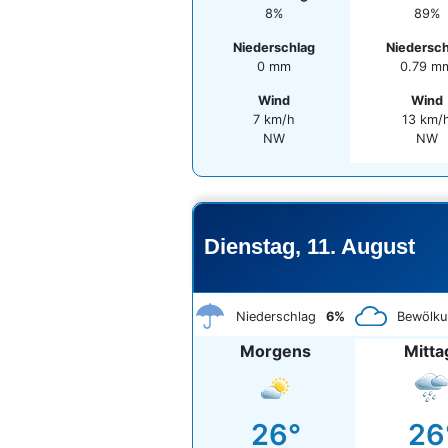
8%
89%
Niederschlag
Niedersch
0 mm
0.79 m
Wind
Wind
7 km/h
13 km/
NW
NW
Dienstag, 11. August
Niederschlag
6%
Bewölku
Morgens
Mitta
26°
26