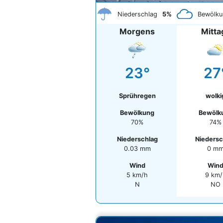
Niederschlag
5%
Bewölku
Morgens
Mitta
23°
27
Sprühregen
wolki
Bewölkung
Bewölk
70%
74%
Niederschlag
Niedersc
0.03 mm
0 m
Wind
Win
5 km/h
9 km/
N
NO