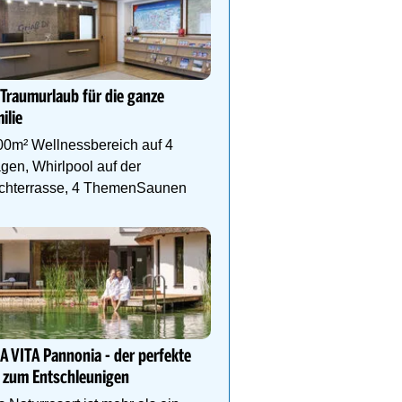
DEIN PERFEKTER FAMIL
Auf www.oesterreich-hot
 Traumurlaub für die ganze
findest du die richtige Un
ilie
deinen perfekten Famili
00m² Wellnessbereich auf 4
gen, Whirlpool auf der
chterrasse, 4 ThemenSaunen
Bergerlebnisse und Som
im Egger in Saalbach Hi
Herzliches Ambiente, Su
Ausblick, kulinarische 
Wasserwelt in Panorama
A VITA Pannonia - der perfekte
 zum Entschleunigen