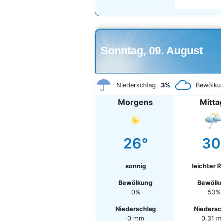
Sonntag, 09. August
Niederschlag
3%
Bewölku
Morgens
Mitta
26°
30
sonnig
leichter 
Bewölkung
Bewölk
0%
53%
Niederschlag
Nieders
0 mm
0.31 