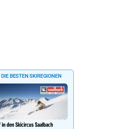
DIE BESTEN SKIREGIONEN
Genießen Sie Traumtage 
Anemone!
 in den Skicircus Saalbach
Direkt im Zentrum, am 