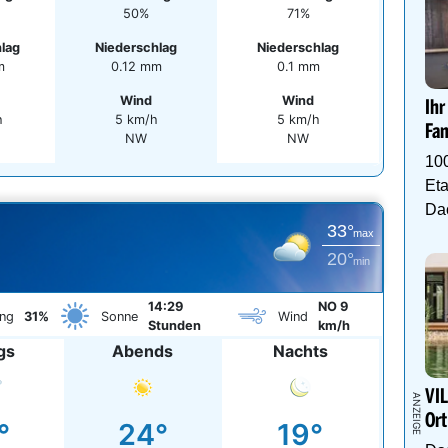
50%
71%
lag
Niederschlag
Niederschlag
m
0.12 mm
0.1 mm
Wind
Wind
Ihr
h
5 km/h
5 km/h
Fam
NW
NW
10
Eta
Da
33°
max
20°
min
14:29
NO 9
ng
31%
Sonne
Wind
Stunden
km/h
gs
Abends
Nachts
VIL
Ort
°
24°
19°