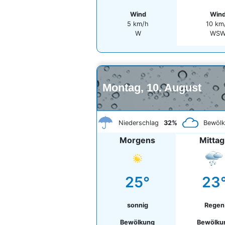
Wind
Win
5 km/h
10 km
W
WS
Montag, 10. August
Niederschlag
32%
Bewöl
Morgens
Mittag
25°
23
sonnig
Regen
Bewölkung
Bewölku