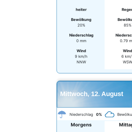
heiter
Rege
Bewölkung
Bewölk
20%
85%
Niederschlag
Niedersc
0 mm
0.79 
Wind
Win
9 km/h
6 km/
NNW
WS
Mittwoch, 12. August
Niederschlag
0%
Bewölk
Morgens
Mitta