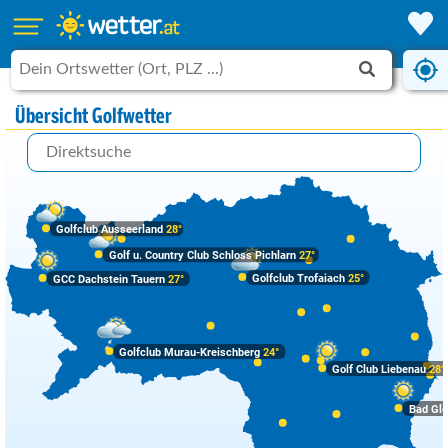
Übersicht Golfwetter
Golfclub Ausseerland
28°
Golf u. Country Club Schloss Pichlarn
27°
Golfclub Trofaiach
25°
GCC Dachstein Tauern
27°
Golfclub Murau-Kreischberg
24°
Golf Club Liebenau
28°
Bad Gle