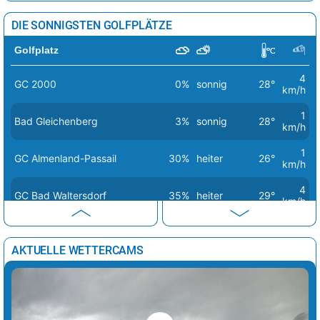
DIE SONNIGSTEN GOLFPLÄTZE
Golfplatz
4
GC 2000
0%
sonnig
28°
km/h
1
Bad Gleichenberg
3%
sonnig
28°
km/h
1
GC Almenland-Passail
30%
heiter
26°
km/h
4
GC Bad Waltersdorf
35%
heiter
29°
km/h
5
GC Erzherzog Johann
0%
sonnig
27°
km/h
AKTUELLE WETTERCAMS
2
GC Gut Freiberg
35%
heiter
28°
km/h
5
GC Gut Murstätten
0%
sonnig
28°
km/h