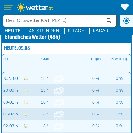
HEUTE
48 STUNDEN
9 TAGE
RADAR
Stündliches Wetter (48h)
HEUTE, 09.08
Zeit
Grad
Regen
Bewölkung
NaN-00 h
18 °
0 %
0 %
23-00 h
18 °
0 %
0 %
00-01 h
18 °
0 %
0 %
01-02 h
18 °
0 %
0 %
02-03 h
18 °
0 %
0 %