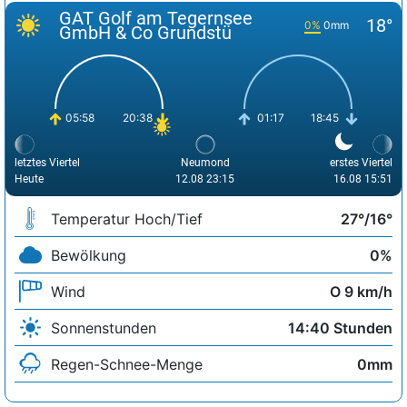
GAT Golf am Tegernsee
18°
0%
0mm
GmbH & Co Grundstü
05:58
20:38
01:17
18:45
letztes Viertel
Neumond
erstes Viertel
Heute
12.08 23:15
16.08 15:51
Temperatur Hoch/Tief
27°/16°
Bewölkung
0%
Wind
O 9 km/h
Sonnenstunden
14:40 Stunden
Regen-Schnee-Menge
0mm