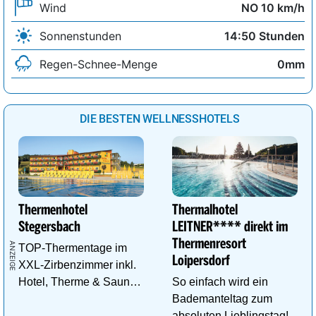
Wind
NO 10 km/h
Sonnenstunden
14:50 Stunden
Regen-Schnee-Menge
0mm
DIE BESTEN WELLNESSHOTELS
Thermenhotel
Thermalhotel
Stegersbach
LEITNER**** direkt im
Thermenresort
TOP-Thermentage im
Loipersdorf
XXL-Zirbenzimmer inkl.
Hotel, Therme & Sauna
So einfach wird ein
ab € 99,- p.P./N.
Bademanteltag zum
absoluten Lieblingstag!