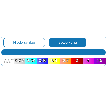
Niederschlag
Bewölkung
mm/ m²/
0.02
0.04
0.16
0.4
0.7
2
4
>5
15min