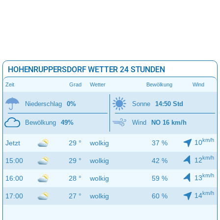
HOHENRUPPERSDORF WETTER 24 STUNDEN
Zeit
Grad
Wetter
Bewölkung
Wind
Niederschlag
0%
Sonne
14:50 Std
Bewölkung
49%
Wind
NO 16 km/h
km/h
10
Jetzt
29 °
wolkig
37 %
km/h
12
15:00
29 °
wolkig
42 %
km/h
13
16:00
28 °
wolkig
59 %
km/h
14
17:00
27 °
wolkig
60 %