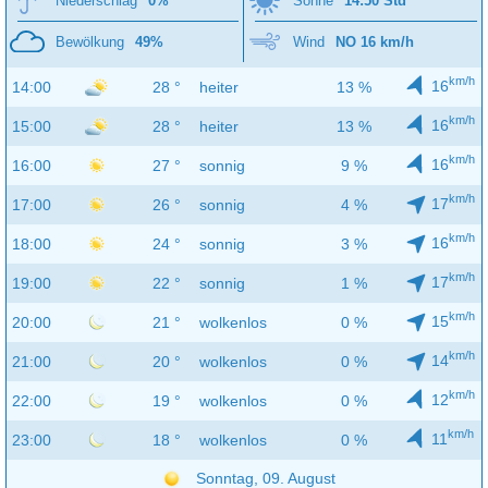
Niederschlag
0%
Sonne
14:50 Std
Bewölkung
49%
Wind
NO 16 km/h
km/h
16
14:00
28 °
heiter
13 %
km/h
16
15:00
28 °
heiter
13 %
km/h
16
16:00
27 °
sonnig
9 %
km/h
17
17:00
26 °
sonnig
4 %
km/h
16
18:00
24 °
sonnig
3 %
km/h
17
19:00
22 °
sonnig
1 %
km/h
15
20:00
21 °
wolkenlos
0 %
km/h
14
21:00
20 °
wolkenlos
0 %
km/h
12
22:00
19 °
wolkenlos
0 %
km/h
11
23:00
18 °
wolkenlos
0 %
Sonntag, 09. August