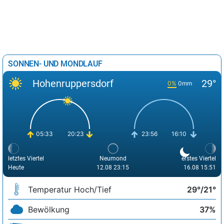
SONNEN- UND MONDLAUF
Hohenruppersdorf
29°
0%
0mm
05:33
20:23
23:56
16:10
letztes Viertel
Neumond
erstes Viertel
Heute
12.08 23:15
16.08 15:51
Temperatur Hoch/Tief
29°/21°
Bewölkung
37%