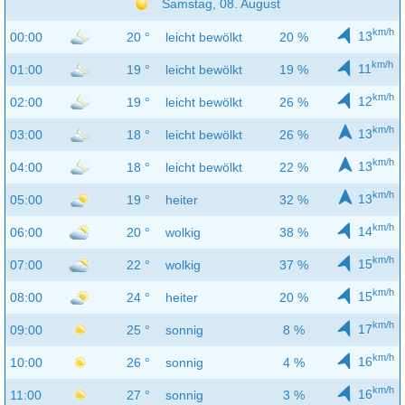
Samstag, 08. August
km/h
13
00:00
20 °
leicht bewölkt
20 %
km/h
11
01:00
19 °
leicht bewölkt
19 %
km/h
12
02:00
19 °
leicht bewölkt
26 %
km/h
13
03:00
18 °
leicht bewölkt
26 %
km/h
13
04:00
18 °
leicht bewölkt
22 %
km/h
13
05:00
19 °
heiter
32 %
km/h
14
06:00
20 °
wolkig
38 %
km/h
15
07:00
22 °
wolkig
37 %
km/h
15
08:00
24 °
heiter
20 %
km/h
17
09:00
25 °
sonnig
8 %
km/h
16
10:00
26 °
sonnig
4 %
km/h
16
11:00
27 °
sonnig
3 %