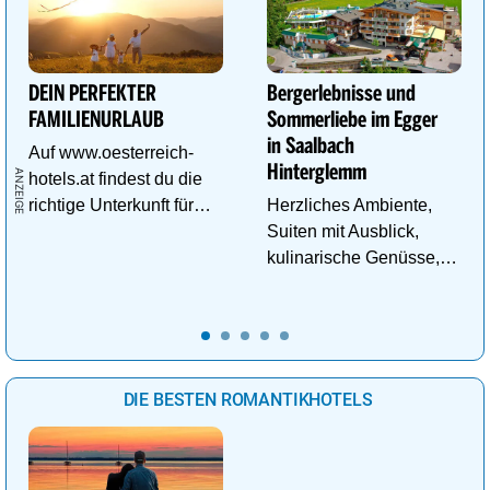
DEIN PERFEKTER
Bergerlebnisse und
FAMILIENURLAUB
Sommerliebe im Egger
in Saalbach
Auf www.oesterreich-
Hinterglemm
hotels.at findest du die
richtige Unterkunft für
Herzliches Ambiente,
deinen perfekten
Suiten mit Ausblick,
Familienurlaub!
kulinarische Genüsse,
Wasserwelt in
Panoramalage u.v.m.
DIE BESTEN ROMANTIKHOTELS