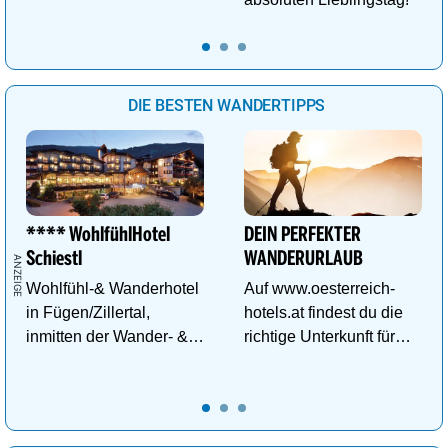
DIE BESTEN WANDERTIPPS
**** WohlfühlHotel
DEIN PERFEKTER
Schiestl
WANDERURLAUB
Wohlfühl-& Wanderhotel
Auf www.oesterreich-
in Fügen/Zillertal,
hotels.at findest du die
inmitten der Wander- &
richtige Unterkunft für
Skigebiete Spieljoch und
deinen perfekten
Hochfügen
Wanderurlaub!