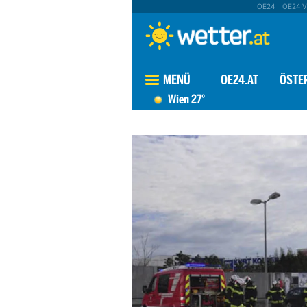
OE24
OE24 V
MENÜ
OE24.AT
ÖSTE
Wien
27°