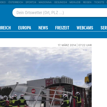
IDEO
ÖSTERREICH
SPORT24
MADONNA
GESUND24
MEINJOB
REISEN
TICKETS
RREICH
EUROPA
NEWS
FREIZEIT
WEBCAMS
SER
17. MÄRZ 2014 | 07:22 UHR