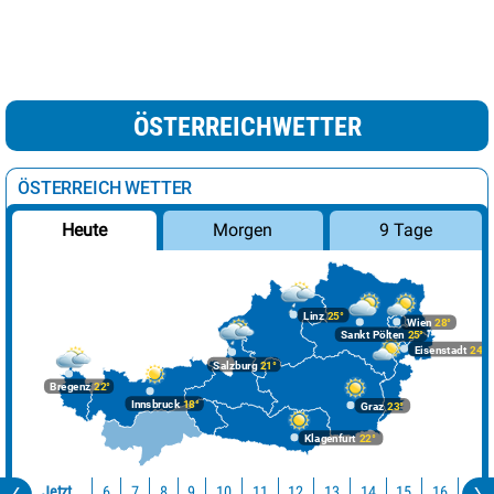
ÖSTERREICHWETTER
ÖSTERREICH WETTER
Morgen
9 Tage
Heute
Linz
25°
Wien
28°
Sankt Pölten
25°
Eisenstadt
24°
Salzburg
21°
Bregenz
22°
Innsbruck
18°
Graz
23°
Klagenfurt
22°
Jetzt
10
11
12
13
14
15
16
17
6
7
8
9