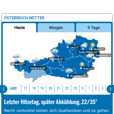
ÖSTERREICH WETTER
Morgen
9 Tage
Heute
Linz
27°
Wien
33°
Sankt Pölten
29°
Eisenstadt
34°
Salzburg
26°
Bregenz
27°
Innsbruck
24°
Graz
35°
Klagenfurt
31°
Jetzt
17
18
19
20
21
22
23
0
1
2
3
4
Letzter Hitzetag, später Abkühlung, 22/35°
Recht verbreitet bilden sich Quellwolken und es gehen