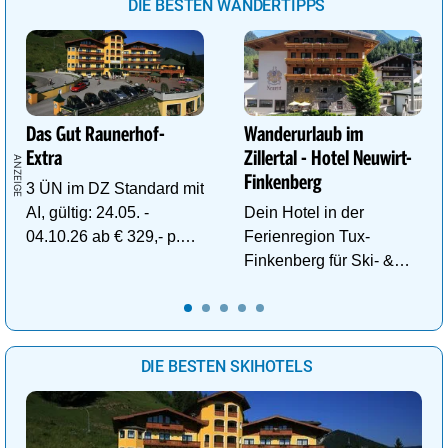
DIE BESTEN WANDERTIPPS
Das Gut Raunerhof-
Wanderurlaub im
Extra
Zillertal - Hotel Neuwirt-
Finkenberg
3 ÜN im DZ Standard mit
AI, gültig: 24.05. -
Dein Hotel in der
04.10.26 ab € 329,- p.P.
Ferienregion Tux-
inkl. Gratis Dachstein-
Finkenberg für Ski- &
Sommercard.
Wander-Vergnügen auf
bis zu 3250m.
DIE BESTEN SKIHOTELS