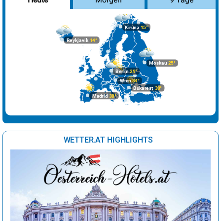
Kiruna
15°
Reykjavik
14°
Moskau
25°
Berlin
29°
Wien
34°
Bukarest
38°
Madrid
38°
WETTER.AT HIGHLIGHTS