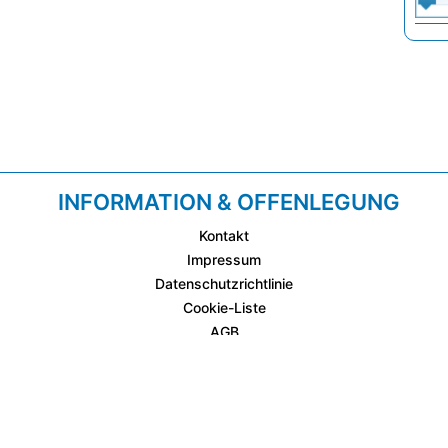
INFORMATION & OFFENLEGUNG
Kontakt
Impressum
Datenschutzrichtlinie
Cookie-Liste
AGB
Fixplatzierte Werbemöglichkeiten
AGB für Werbeeinschaltungen
wetter.at Partner (Messstation & WetterCam)
Cookie Einstellungen und Widerruf