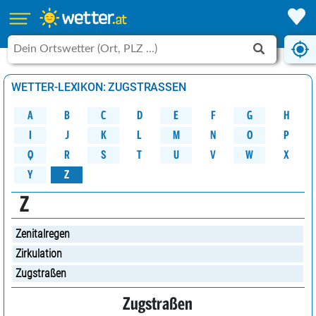
WETTER-LEXIKON: ZUGSTRASSEN
A
B
C
D
G
H
E
F
M
K
N
O
P
L
J
I
W
Q
R
S
U
V
X
T
Y
Z
Z
Zenitalregen
Zirkulation
Zugstraßen
Zugstraßen