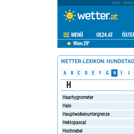
OE24
OE24 V
MENÜ
OE24.AT
ÖSTE
Wien
29°
WETTER-LEXIKON: HUNDSTA
A
B
C
D
G
H
E
F
J
I
H
Haarhygrometer
Halo
Hauptwolkenuntergrenze
Hektopascal
Hochnebel