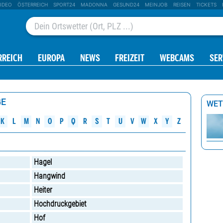
IDEO
ÖSTERREICH
SPORT24
MADONNA
GESUND24
MEINJOB
REISEN
TICKETS
RREICH
EUROPA
NEWS
FREIZEIT
WEBCAMS
SER
GE
WET
W
M
K
N
O
P
Q
R
S
U
V
X
L
T
Y
Z
Hagel
Hangwind
Heiter
Hochdruckgebiet
Hof