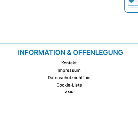
INFORMATION & OFFENLEGUNG
Kontakt
Impressum
Datenschutzrichtlinie
Cookie-Liste
AGB
Fixplatzierte Werbemöglichkeiten
AGB für Werbeeinschaltungen
wetter.at Partner (Messstation & WetterCam)
Cookie Einstellungen und Widerruf