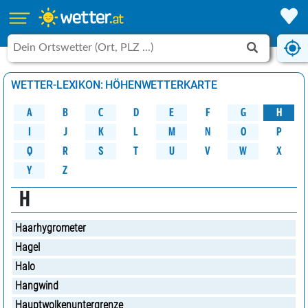
WETTER-LEXIKON: HÖHENWETTERKARTE
A
B
C
D
G
H
E
F
M
K
N
O
P
L
J
I
W
Q
R
S
U
V
X
T
Y
Z
H
Haarhygrometer
Hagel
Halo
Hangwind
Hauptwolkenuntergrenze