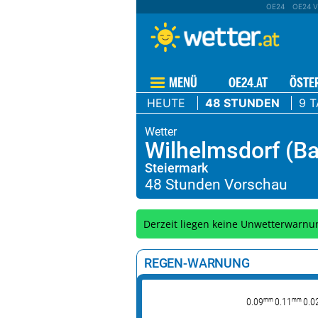
OE24
OE24 V
MENÜ
OE24.AT
ÖSTE
HEUTE
48 STUNDEN
9 
Wilhelmsdorf (Ba
Steiermark
Derzeit liegen keine Unwetterwarnu
REGEN-WARNUNG
mm
mm
0.09
0.11
0.0