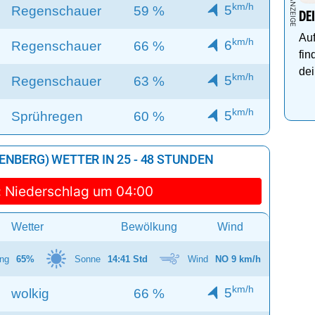
km/h
5
Regenschauer
59 %
DE
Auf
km/h
6
Regenschauer
66 %
fin
dei
km/h
5
Regenschauer
63 %
km/h
5
Sprühregen
60 %
NBERG) WETTER IN 25 - 48 STUNDEN
:
Niederschlag um 04:00
Wetter
Bewölkung
Wind
ng
65%
Sonne
14:41 Std
Wind
NO 9 km/h
km/h
5
wolkig
66 %