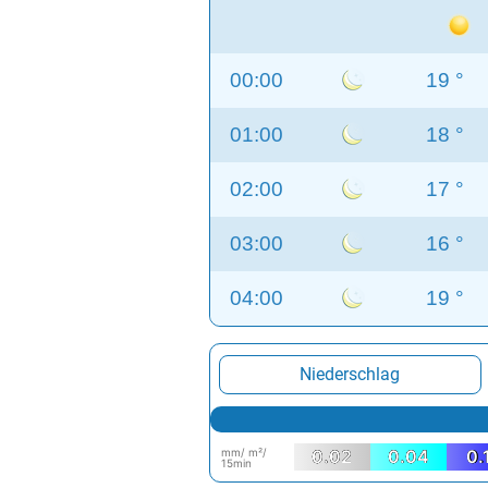
00:00
19 °
01:00
18 °
02:00
17 °
03:00
16 °
04:00
19 °
Niederschlag
mm/ m²/
0.02
0.04
0.
15min