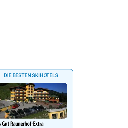
0
23:00
00:00
01:00
02:00
DIE BESTEN SKIHOTELS
Ihr Traumurlaub für die 
Familie
 Gut Raunerhof-Extra
1000m² Wellnessbereich