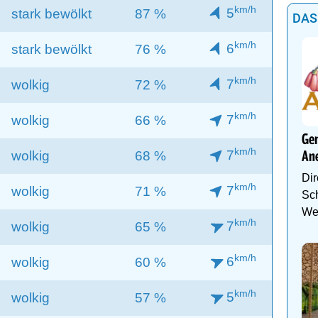
km/h
5
stark bewölkt
87 %
DAS
km/h
6
stark bewölkt
76 %
km/h
7
wolkig
72 %
km/h
7
wolkig
66 %
Gen
km/h
7
wolkig
68 %
An
Dir
km/h
7
wolkig
71 %
Sch
We
km/h
7
wolkig
65 %
km/h
6
wolkig
60 %
km/h
5
wolkig
57 %