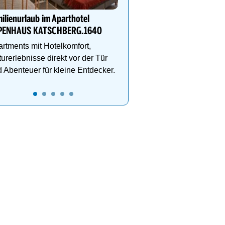
1000m² Wellnessbereich
Etagen, Whirlpool auf de
ilienurlaub im Aparthotel
Dachterrasse, 4 Them
PENHAUS KATSCHBERG.1640
rtments mit Hotelkomfort,
urerlebnisse direkt vor der Tür
 Abenteuer für kleine Entdecker.