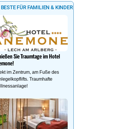
 BESTE FÜR FAMILIEN & KINDER
Natur- und Wellnesshote
Höflehner****S -Regio
Schladming-Dachstein
ießen Sie Traumtage im Hotel
emone!
Perfekter Familienurlaub
Kinder-Aktivprogramm, 
ekt im Zentrum, am Fuße des
Abenteuer, Alpakas Meet
legelkopflifts. Traumhafte
Familien-Spa uvm.
llnessanlage!
Ihr Traumurlaub für die 
Familie