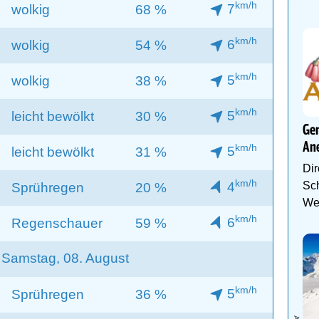
km/h
7
wolkig
68 %
km/h
6
wolkig
54 %
km/h
5
wolkig
38 %
km/h
5
leicht bewölkt
30 %
Gen
An
km/h
5
leicht bewölkt
31 %
Dir
km/h
4
Sch
Sprühregen
20 %
We
km/h
6
Regenschauer
59 %
Samstag, 08. August
km/h
5
Sprühregen
36 %