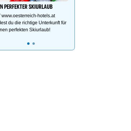
grandioser Natur. Jetzt 
IN PERFEKTER SKIURLAUB
 www.oesterreich-hotels.at
dest du die richtige Unterkunft für
nen perfekten Skiurlaub!