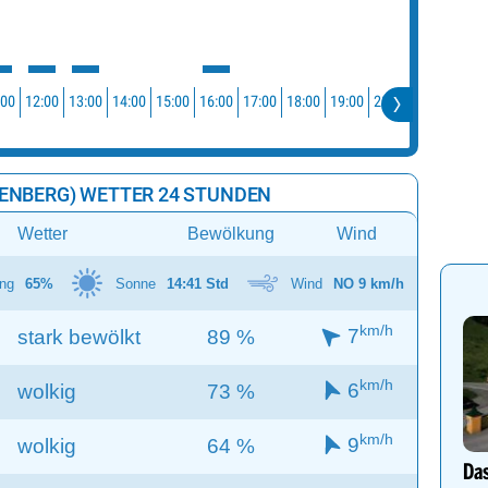
:00
12:00
13:00
14:00
15:00
16:00
17:00
18:00
19:00
20:00
21:00
22:0
ENBERG) WETTER 24 STUNDEN
Wetter
Bewölkung
Wind
ng
65%
Sonne
14:41 Std
Wind
NO 9 km/h
km/h
7
stark bewölkt
89 %
km/h
6
wolkig
73 %
km/h
9
wolkig
64 %
Das