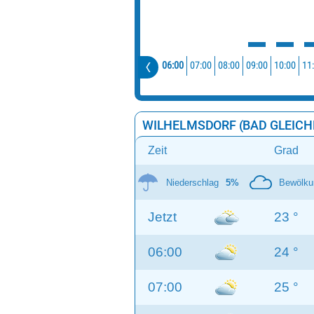
06:00
07:00
08:00
09:00
10:00
11
WILHELMSDORF (BAD GLEICH
Zeit
Grad
Niederschlag
5%
Bewölku
Jetzt
23 °
06:00
24 °
07:00
25 °