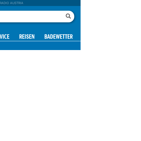
RADIO AUSTRIA
VICE
REISEN
BADEWETTER
mm
mm
mm
mm
0.1
0.08
0.1