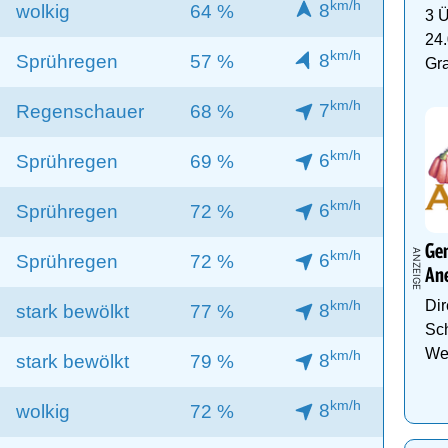
km/h
8
wolkig
64 %
3 Ü
24.
km/h
8
Sprühregen
57 %
Gr
km/h
7
Regenschauer
68 %
km/h
6
Sprühregen
69 %
km/h
6
Sprühregen
72 %
Gen
km/h
6
Sprühregen
72 %
An
Dir
km/h
8
stark bewölkt
77 %
Sch
We
km/h
8
stark bewölkt
79 %
km/h
8
wolkig
72 %