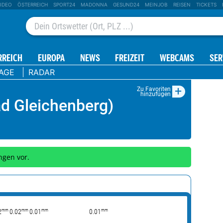
IDEO
ÖSTERREICH
SPORT24
MADONNA
GESUND24
MEINJOB
REISEN
TICKETS
RREICH
EUROPA
NEWS
FREIZEIT
WEBCAMS
SER
TAGE
RADAR
+
Zu Favoriten
hinzufügen
d Gleichenberg)
ngen vor.
mm
mm
mm
mm
2
0.02
0.01
0.01
0.03