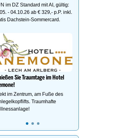
Etagen, Whirlpool auf de
N im DZ Standard mit AI, gültig:
Dachterrasse, 4 Them
05. - 04.10.26 ab € 329,- p.P. inkl.
atis Dachstein-Sommercard.
Dein 4 Sterne Ski- und
Wellnesshotel in Hintert
Alpenbad Hotel Hohenh
Wellness, Ski & Familie
ießen Sie Traumtage im Hotel
Herzen von Hintertux
emone!
ekt im Zentrum, am Fuße des
legelkopflifts. Traumhafte
llnessanlage!