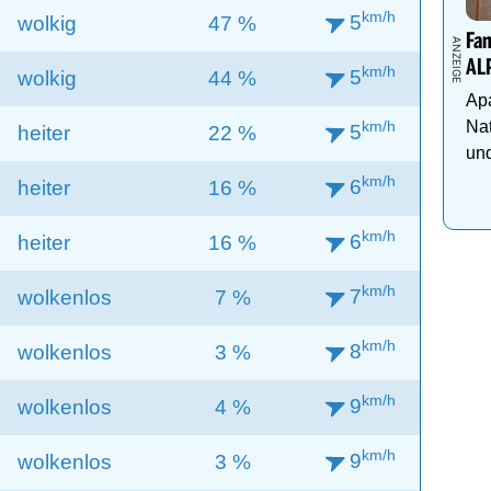
km/h
5
wolkig
47 %
Fam
AL
km/h
5
wolkig
44 %
Apa
km/h
Nat
5
heiter
22 %
und
km/h
6
heiter
16 %
km/h
6
heiter
16 %
km/h
7
wolkenlos
7 %
km/h
8
wolkenlos
3 %
km/h
9
wolkenlos
4 %
km/h
9
wolkenlos
3 %