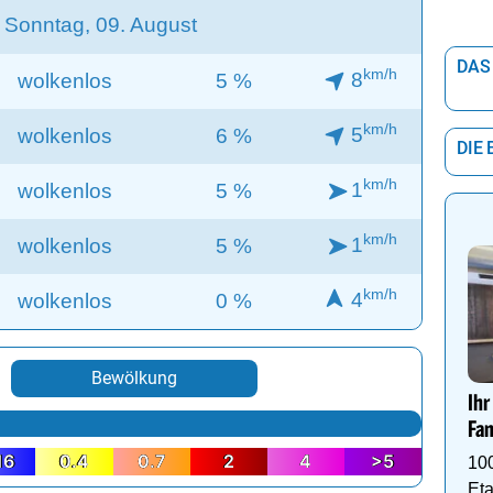
Sonntag, 09. August
DAS
km/h
8
wolkenlos
5 %
km/h
5
wolkenlos
6 %
DIE
km/h
1
wolkenlos
5 %
km/h
1
wolkenlos
5 %
km/h
4
wolkenlos
0 %
Bewölkung
Ihr
Fam
16
0.4
0.7
2
4
>5
10
Eta