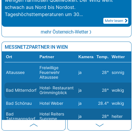
wenigen harmlosen Quellwolken. Der Wind weht
schwach aus Nord bis Nordost.
Tageshöchsttemperaturen um 30
...
Mehr lesen
mehr Österreich-Wetter
MESSNETZPARTNER IN WIEN
Ort
Partner
Kamera
Temp.
Wetter
Freiwillige
Altaussee
Feuerwehr
ja
28°
sonnig
Altaussee
Hotel- Restaurant
Bad Mitterndorf
ja
28°
wolkig
Grimmingblick
Bad Schönau
Hotel Weber
ja
28.4°
wolkig
Bad
Hotel Reiters
ja
28°
heiter
Tatzmannsdorf
Supreme
Betreiber: Familie
Bischofstetten
Nein
29°
sonnig