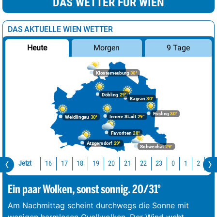
DAS WETTER FÜR WIEN
DAS AKTUELLE WIEN WETTER
Morgen
9 Tage
Heute
Klosterneuburg
30°
Döbling
29°
Kagran
30°
Essling
30°
Innere Stadt
29°
Weidlingau
30°
Favoriten
28°
Atzgersdorf
29°
Schwechat
29°
Jetzt
16
17
18
19
20
21
22
23
0
1
2
3
Ein paar Wolken, sonst sonnig. 20/31°
Am Nachmittag scheint durchwegs die Sonne mit