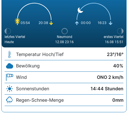
05:54
20:38
00:00
16:23
letztes Viertel
Neumond
erstes Viertel
Heute
12.08 23:16
16.08 15:51
Temperatur Hoch/Tief
23°/16°
Bewölkung
40%
Wind
ONO 2 km/h
Sonnenstunden
14:44 Stunden
Regen-Schnee-Menge
0mm