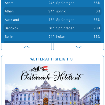
Accra
24°
Sprühregen
65%
Madrid
37°
sonnig
1%
Athen
34°
sonnig
0%
Minsk
27°
leichter Regen
58%
Auckland
13°
Sprühregen
65%
Moskau
28°
sonnig
9%
Bangkok
31°
Sprühregen
98%
Nikosia
32°
sonnig
2%
Berlin
24°
heiter
36%
Oslo
19°
heiter
37%
Bern
26°
Sprühregen
56%
Paris
25°
wolkig
52%
Buenos Aires
16°
sonnig
34%
Podgorica
37°
sonnig
7%
WETTER.AT HIGHLIGHTS
Canberra
10°
sonnig
9%
Prag
25°
heiter
33%
Delhi
30°
Sprühregen
80%
Reykjavik
14°
Sprühregen
93%
Dubai
41°
sonnig
1%
Riga
22°
wolkig
28%
Havanna
30°
Sprühregen
36%
Rom
34°
sonnig
1%
Istanbul
32°
sonnig
2%
Sarajevo
38°
sonnig
8%
Johannesburg
19°
sonnig
0%