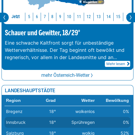
Klagenfurt
20°
Jetzt
10
11
12
13
14
15
16
5
6
7
8
9
Schauer und Gewitter, 18/29°
Eine schwache Kaltfront sorgt für unbeständige
Wetterverhältnisse. Der Tag beginnt oft bewölkt und
regnerisch, vor allem in der Landesmitte und an
...
Mehr lesen
mehr Österreich-Wetter
LANDESHAUPTSTÄDTE
Region
Grad
Wetter
Bewölkung
Bregenz
18°
wolkenlos
0%
Innsbruck
18°
Sprühregen
0%
Salzburg
18°
wolkig
52%