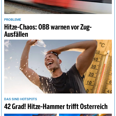
Wellington
13°
leichter Regen
84%
Wien
29°
Regenschauer
63%
PROBLEME
Hitze-Chaos: ÖBB warnen vor Zug-
Ausfällen
DAS SIND HOTSPOTS
42 Grad! Hitze-Hammer trifft Österreich