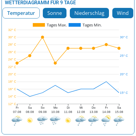
WETTERDIAGRAMM FÜR 9 TAGE
Temperatur
Sonne
Niederschlag
Wind
Tages Max.
Tages Min.
32° C
30° C
30° C
28° C
26° C
25° C
24° C
22° C
20° C
20° C
18° C
16° C
15° C
14° C
12° C
Fr
Sa
So
Mo
Di
Mi
Do
Fr
Sa
07.08
08.08
09.08
10.08
11.08
12.08
13.08
14.08
15.08