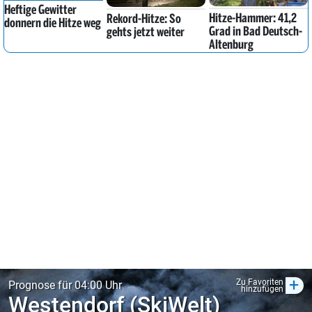
Heftige Gewitter
Hitze-Hammer: 41,2
Rekord-Hitze: So
donnern die Hitze weg
Grad in Bad Deutsch-
gehts jetzt weiter
Altenburg
+
Zu Favoriten
Prognose für 04:00 Uhr
hinzufügen
Westendorf (SkiWelt)