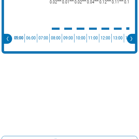
mm
mm
mm
mm
mm
mm
mm
0.02
0.01
0.02
0.04
0.12
0.11
0.18
0
05:00
06:00
07:00
08:00
09:00
10:00
11:00
12:00
13:00
14:00