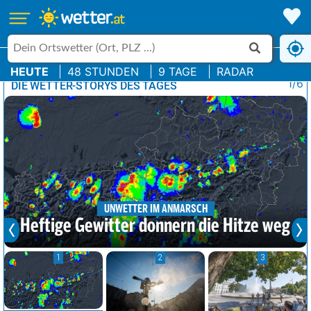
HEUTE
48 STUNDEN
9 TAGE
RADAR
1/6
DIE WETTER-STORYS DES TAGES
UNWETTER IM ANMARSCH
Heftige Gewitter donnern die Hitze weg
1
2
3