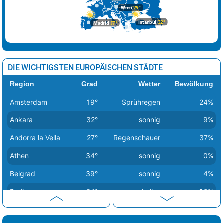
Wien
29°
Istanbul
32°
Madrid
37°
DIE WICHTIGSTEN EUROPÄISCHEN STÄDTE
Region
Grad
Wetter
Bewölkung
Amsterdam
19°
Sprühregen
24%
Ankara
32°
sonnig
9%
Andorra la Vella
27°
Regenschauer
37%
Athen
34°
sonnig
0%
Belgrad
39°
sonnig
4%
Berlin
24°
heiter
36%
Bern
26°
Sprühregen
56%