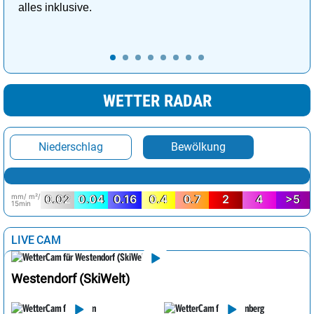
alles inklusive.
WETTER RADAR
Niederschlag
Bewölkung
mm/ m²/
0.02
0.04
0.16
0.4
0.7
2
4
>5
15min
LIVE CAM
Westendorf (SkiWelt)