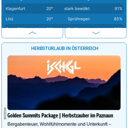
Klagenfurt
20°
stark bewölkt
91%
Linz
20°
Sprühregen
85%
Sankt Pölten
20°
Sprühregen
53%
Eisenstadt
22°
Sprühregen
91%
HERBSTURLAUB IN ÖSTERREICH
Wien
23°
Sprühregen
91%
Graz
24°
Sprühregen
91%
Golden Summits Package | Herbstzauber im Paznaun
Bergabenteuer, Wohlfühlmomente und Unterkunft –