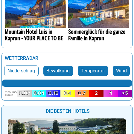
Mountain Hotel Luis in
Sommerglück für die ganze
Kaprun - YOUR PLACE TO BE
Familie in Kaprun
WETTERRADAR
Niederschlag
Bewölkung
Temperatur
Wind
mm/ m²/
0.02
0.04
0.16
0.4
0.7
2
4
>5
15min
DIE BESTEN HOTELS