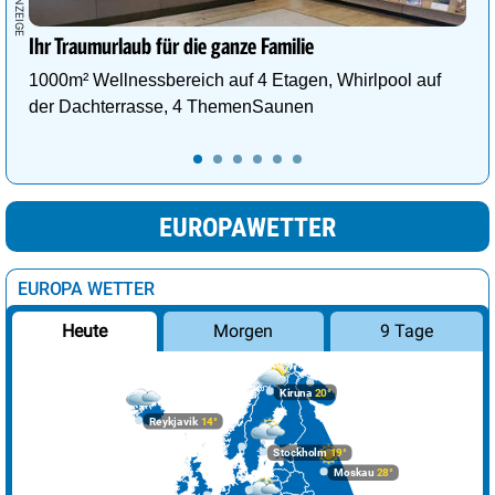
Ihr Traumurlaub für die ganze Familie
1000m² Wellnessbereich auf 4 Etagen, Whirlpool auf
der Dachterrasse, 4 ThemenSaunen
EUROPAWETTER
EUROPA WETTER
Morgen
9 Tage
Heute
Kiruna
20°
Reykjavik
14°
Stockholm
19°
Moskau
28°