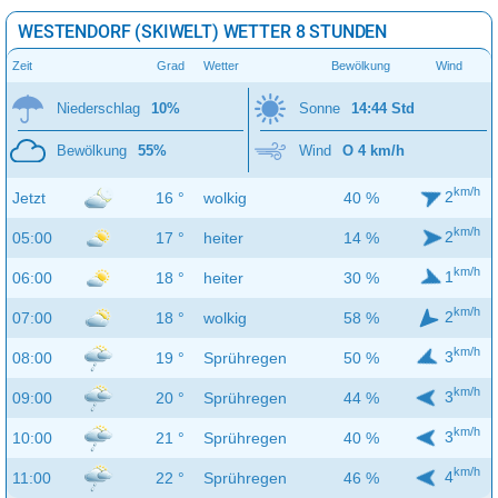
WESTENDORF (SKIWELT) WETTER 8 STUNDEN
Zeit
Grad
Wetter
Bewölkung
Wind
Niederschlag
10%
Sonne
14:44 Std
Bewölkung
55%
Wind
O 4 km/h
km/h
2
Jetzt
16 °
wolkig
40 %
km/h
2
05:00
17 °
heiter
14 %
km/h
1
06:00
18 °
heiter
30 %
km/h
2
07:00
18 °
wolkig
58 %
km/h
3
08:00
19 °
Sprühregen
50 %
km/h
3
09:00
20 °
Sprühregen
44 %
km/h
3
10:00
21 °
Sprühregen
40 %
km/h
4
11:00
22 °
Sprühregen
46 %