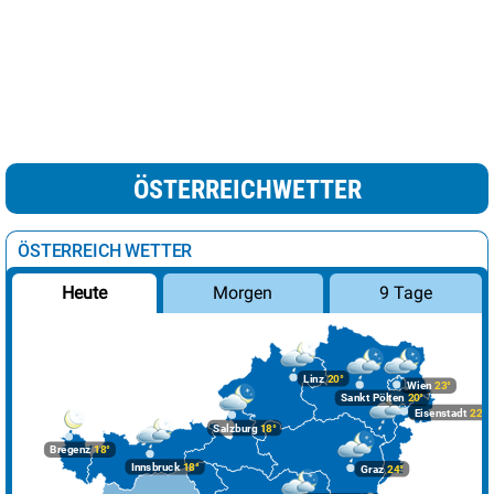
ÖSTERREICHWETTER
ÖSTERREICH WETTER
Morgen
9 Tage
Heute
Linz
20°
Wien
23°
Sankt Pölten
20°
Eisenstadt
22°
Salzburg
18°
Bregenz
18°
Innsbruck
18°
Graz
24°