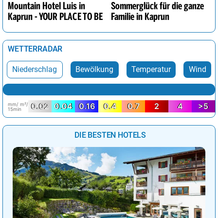
Mountain Hotel Luis in
Sommerglück für die ganze
Kaprun - YOUR PLACE TO BE
Familie in Kaprun
WETTERRADAR
Niederschlag
Bewölkung
Temperatur
Wind
mm/ m²/
0.02
0.04
0.16
0.4
0.7
2
4
>5
15min
DIE BESTEN HOTELS