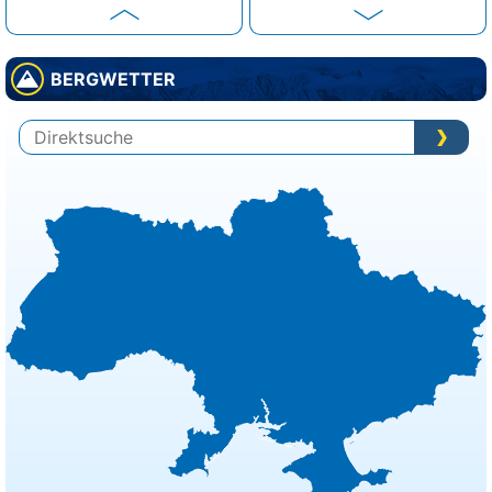
Bern
30°
Regenschauer
46%
BERGWETTER
Bratislava
31°
sonnig
6%
Brüssel
33°
sonnig
16%
Budapest
36°
sonnig
5%
Bukarest
35°
sonnig
6%
Chisinau
33°
sonnig
2%
Dublin
20°
Sprühregen
44%
Helsinki
20°
heiter
26%
Kiew
29°
sonnig
18%
Kopenhagen
20°
sonnig
13%
Lissabon
27°
sonnig
6%
Ljubljana
36°
sonnig
11%