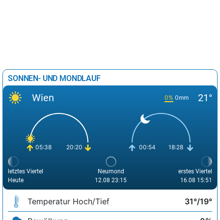
SONNEN- UND MONDLAUF
Wien
21°
0%
0mm
05:38
20:20
00:54
18:28
letztes Viertel
Neumond
erstes Viertel
Heute
12.08 23:15
16.08 15:51
Temperatur Hoch/Tief
31°/19°