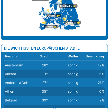
Stockholm
22°
London
27°
Bukarest
35°
Madrid
36°
DIE WICHTIGSTEN EUROPÄISCHEN STÄDTE
Region
Grad
Wetter
Bewölkung
Amsterdam
28°
sonnig
12%
Ankara
31°
sonnig
5%
Andorra la Vella
27°
sonnig
21%
Athen
35°
sonnig
0%
Belgrad
39°
sonnig
2%
Berlin
33°
sonnig
17%