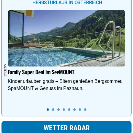
HERBSTURLAUB IN ÖSTERREICH
Graz
24°
sonnig
0%
Linz
24°
sonnig
0%
Family Super Deal im SeeMOUNT
Kinder urlauben gratis – Eltern genießen Bergsommer,
SpaMOUNT & Genuss im Paznaun.
WETTER RADAR