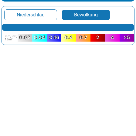
Niederschlag
Bewölkung
mm/ m²/
0.02
0.04
0.16
0.4
0.7
2
4
>5
15min