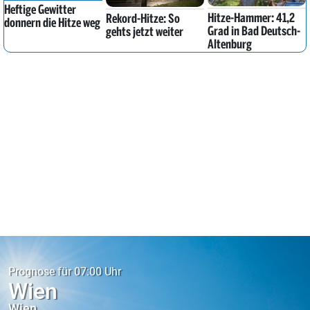
Heftige Gewitter
Hitze-Hammer: 41,2
Rekord-Hitze: So
donnern die Hitze weg
Grad in Bad Deutsch-
gehts jetzt weiter
Altenburg
Prognose für 07:00 Uhr
Wien
Wien