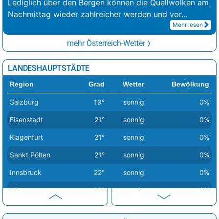
Lediglich über den Bergen können die Quellwolken am
Nachmittag wieder zahlreicher werden und vor
...
Mehr lesen
mehr Österreich-Wetter
LANDESHAUPTSTÄDTE
Region
Grad
Wetter
Bewölkung
Salzburg
19°
sonnig
0%
Eisenstadt
21°
sonnig
0%
Klagenfurt
21°
sonnig
0%
Sankt Pölten
21°
sonnig
0%
Innsbruck
22°
sonnig
0%
Wien
23°
sonnig
0%
Bregenz
24°
wolkig
68%