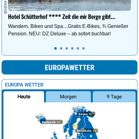
Hotel Schütterhof **** Zeit die mir Berge gibt…
Wandern, Biken und Spa…Gratis E-Bikes, ¾ Genießer
Pension. NEU: DZ Deluxe – ab sofort buchbar!
EUROPAWETTER
EUROPA WETTER
Morgen
9 Tage
Heute
Kiruna
15°
Reykjavik
14°
Stockholm
22°