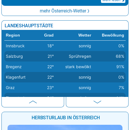
mehr Österreich-Wetter
LANDESHAUPTSTÄDTE
Region
Grad
Wetter
Bewölkung
Innsbruck
18°
sonnig
0%
Salzburg
21°
Sprühregen
68%
Bregenz
22°
stark bewölkt
91%
Klagenfurt
22°
sonnig
0%
Graz
23°
sonnig
7%
Eisenstadt
24°
heiter
14%
Linz
25°
Sprühregen
88%
HERBSTURLAUB IN ÖSTERREICH
Sankt Pölten
25°
wolkig
59%
Wien
28°
heiter
14%