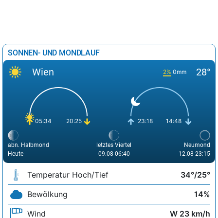
SONNEN- UND MONDLAUF
Wien
28°
2%
0mm
05:34
20:25
23:18
14:48
abn. Halbmond
letztes Viertel
Neumond
Heute
09.08 06:40
12.08 23:15
Temperatur Hoch/Tief
34°/25°
Bewölkung
14%
Wind
W 23 km/h