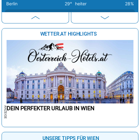
Berlin
29°
heiter
28%
Bern
34°
Sprühregen
16%
Buenos Aires
16°
Regen
52%
WETTER.AT HIGHLIGHTS
Canberra
10°
sonnig
16%
Delhi
31°
Regenschauer
97%
Dubai
42°
sonnig
2%
Havanna
30°
sonnig
35%
Istanbul
31°
sonnig
2%
Johannesburg
20°
sonnig
0%
Kairo
36°
sonnig
1%
DEIN PERFEKTER URLAUB IN WIEN
Lima
27°
wolkig
50%
London
26°
heiter
48%
UNSERE TIPPS FÜR WIEN
Los Angeles
32°
sonnig
9%