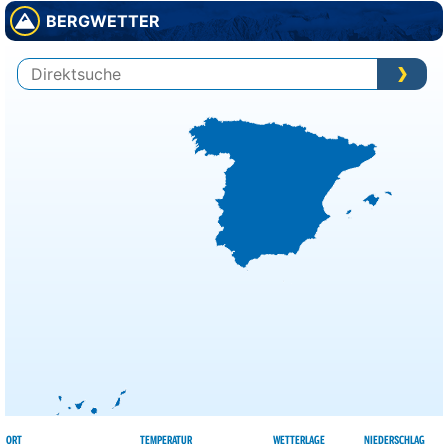
BERGWETTER
Bratislava
36°
heiter
11%
Brüssel
24°
bedeckt
82%
Budapest
39°
sonnig
18%
Bukarest
38°
sonnig
3%
Chisinau
36°
sonnig
9%
Dublin
17°
sonnig
36%
Helsinki
19°
Regenschauer
67%
Kiew
34°
sonnig
5%
Kopenhagen
22°
wolkig
40%
Lissabon
27°
sonnig
25%
Ljubljana
37°
sonnig
9%
London
26°
heiter
48%
ORT
TEMPERATUR
WETTERLAGE
NIEDERSCHLAG