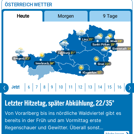
ÖSTERREICH WETTER
Morgen
9 Tage
Heute
Linz
25°
Wien
28°
Sankt Pölten
25°
Eisenstadt
24°
Salzburg
21°
Bregenz
22°
Innsbruck
18°
Graz
23°
Klagenfurt
22°
Jetzt
10
11
12
13
14
15
16
17
6
7
8
9
Letzter Hitzetag, später Abkühlung, 22/35°
Von Vorarlberg bis ins nördliche Waldviertel gibt es
bereits in der Früh und am Vormittag erste
Regenschauer und Gewitter. Überall sonst
...
Mehr lesen