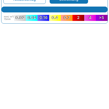
mm/ m²/
0.02
0.04
0.16
0.4
0.7
2
4
>5
15min