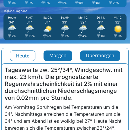
0%
0%
0%
0%
0%
0%
23%
Tägliche Prognose
Heute
Fr, 07.
Sa, 08.
So, 09.
Mo, 10.
Di, 11.
Mi, 12.
34°
31°
31°
33°
32°
31°
32°
2%
12%
6%
1%
4%
0%
0%
Morgen
Übermorgen
Heute
Tageswerte zw. 25°/34°, Windgeschw. mit
max. 23 km/h. Die prognostizierte
Regenwahrscheinlichkeit ist 2% mit einer
durchschnittlichen Niederschlagsmenge
von 0.02mm pro Stunde.
Am Vormittag Sprühregen bei Temperaturen um die
34°. Nachmittags erreichen die Temperaturen um die
34° und am Abend ist es wolkig bei 27°. Heute Nacht
bewegen sich die Temperaturen zwischen23°/24°.