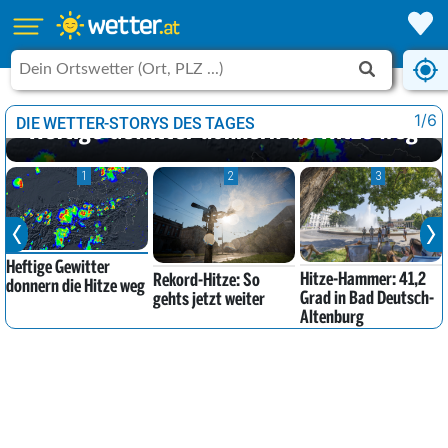
UNWETTER IM ANMARSCH
1/6
DIE WETTER-STORYS DES TAGES
Heftige Gewitter donnern die Hitze weg
1
2
3
Heftige Gewitter
Hitze-Hammer: 41,2
Rekord-Hitze: So
donnern die Hitze weg
Grad in Bad Deutsch-
gehts jetzt weiter
Altenburg