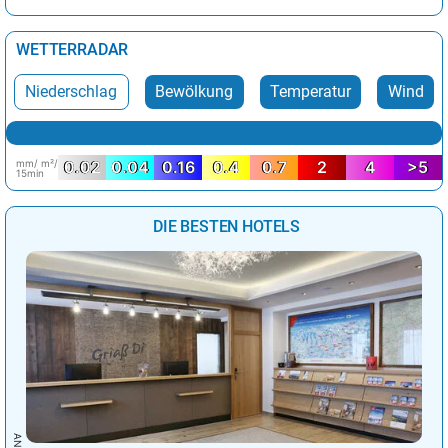
WETTERRADAR
Niederschlag
Bewölkung
Temperatur
Wind
mm/ m²/
0.02
0.04
0.16
0.4
0.7
2
4
>5
15min
DIE BESTEN HOTELS