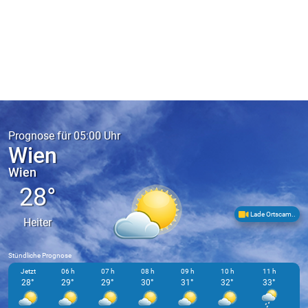
Prognose für 05:00 Uhr
Wien
Wien
28°
Lade Ortscam..
Heiter
Stündliche Prognose
Jetzt
06 h
07 h
08 h
09 h
10 h
11 h
1
28°
29°
29°
30°
31°
32°
33°