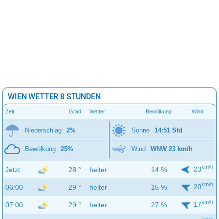
WIEN WETTER 8 STUNDEN
Zeit
Grad
Wetter
Bewölkung
Wind
Niederschlag
2%
Sonne
14:51 Std
Bewölkung
25%
Wind
WNW 23 km/h
km/h
23
Jetzt
28 °
heiter
14 %
km/h
20
06:00
29 °
heiter
15 %
km/h
17
07:00
29 °
heiter
27 %