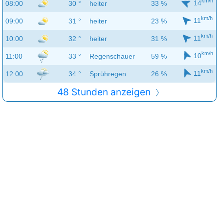
km/h
14
08:00
30 °
heiter
33 %
km/h
11
09:00
31 °
heiter
23 %
km/h
11
10:00
32 °
heiter
31 %
km/h
10
11:00
33 °
Regenschauer
59 %
km/h
11
12:00
34 °
Sprühregen
26 %
48 Stunden anzeigen