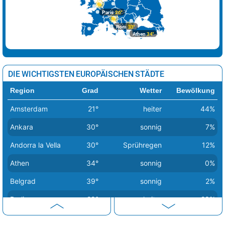
Paris
26°
Rom
33°
Athen
34°
DIE WICHTIGSTEN EUROPÄISCHEN STÄDTE
Region
Grad
Wetter
Bewölkung
Amsterdam
21°
heiter
44%
Ankara
30°
sonnig
7%
Andorra la Vella
30°
Sprühregen
12%
Athen
34°
sonnig
0%
Belgrad
39°
sonnig
2%
Berlin
29°
heiter
28%
Bern
34°
Sprühregen
16%