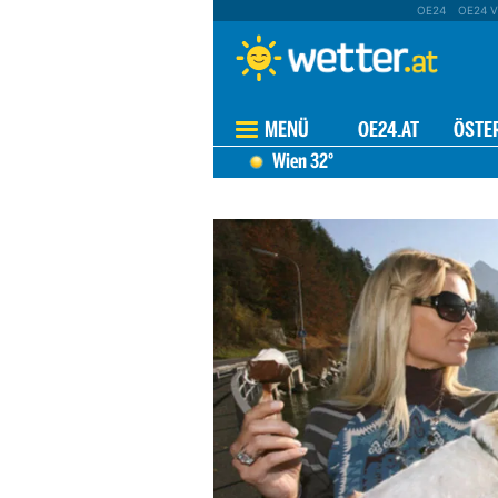
OE24
OE24 V
MENÜ
OE24.AT
ÖSTE
Wien
32°