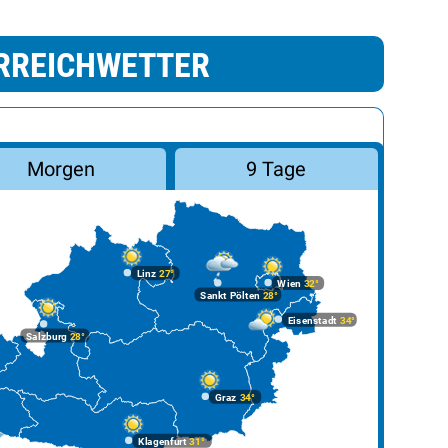
RREICHWETTER
Morgen
9 Tage
Linz
27°
Wien
32°
Sankt Pölten
28°
Eisenstadt
34°
Salzburg
28°
Graz
34°
Klagenfurt
31°