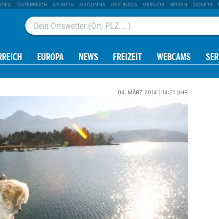
IDEO
ÖSTERREICH
SPORT24
MADONNA
GESUND24
MEINJOB
REISEN
TICKETS
RREICH
EUROPA
NEWS
FREIZEIT
WEBCAMS
SER
04. MÄRZ 2014 | 14:21 UHR