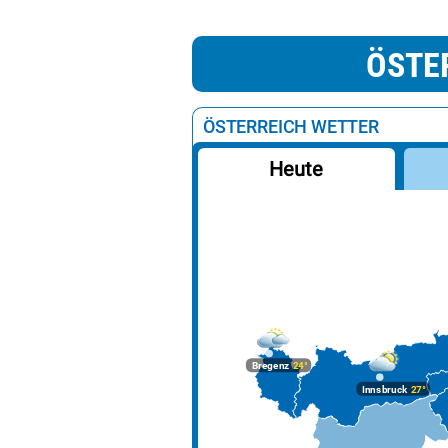
ÖSTE
ÖSTERREICH WETTER
Heute
Bregenz
24°
Innsbruck
27°