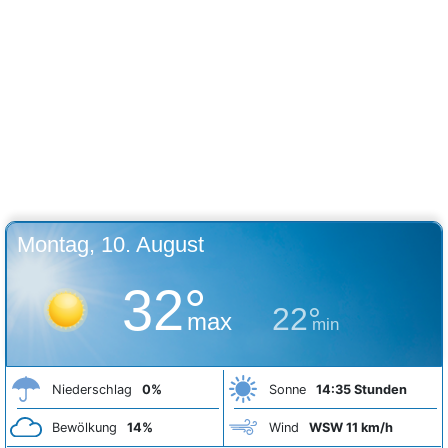
Montag, 10. August
32°
22°
max
min
Niederschlag
0%
Sonne
14:35 Stunden
Bewölkung
14%
Wind
WSW 11 km/h