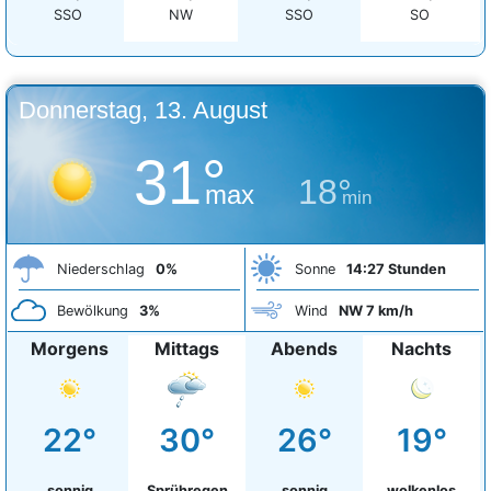
SSO
NW
SSO
SO
Donnerstag, 13. August
31°
18°
max
min
Niederschlag
0%
Sonne
14:27 Stunden
Bewölkung
3%
Wind
NW 7 km/h
Morgens
Mittags
Abends
Nachts
22°
30°
26°
19°
sonnig
Sprühregen
sonnig
wolkenlos