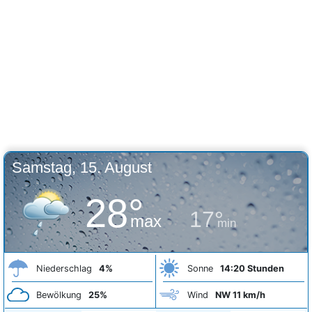
Samstag, 15. August
28°
17°
max
min
Niederschlag
4%
Sonne
14:20 Stunden
Bewölkung
25%
Wind
NW 11 km/h