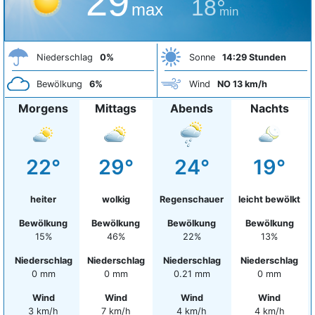
29°
18°
max
min
Niederschlag
0%
Sonne
14:29 Stunden
Bewölkung
6%
Wind
NO 13 km/h
Morgens
Mittags
Abends
Nachts
22°
29°
24°
19°
heiter
wolkig
Regenschauer
leicht bewölkt
Bewölkung
Bewölkung
Bewölkung
Bewölkung
15%
46%
22%
13%
Niederschlag
Niederschlag
Niederschlag
Niederschlag
0 mm
0 mm
0.21 mm
0 mm
Wind
Wind
Wind
Wind
3 km/h
7 km/h
4 km/h
4 km/h