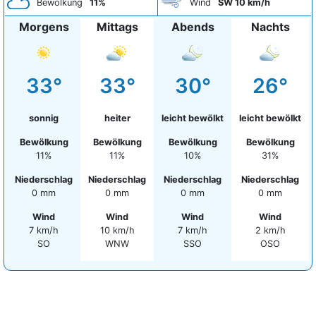
Bewölkung
11%
Wind
SW 10 km/h
Morgens
Mittags
Abends
Nachts
33°
33°
30°
26°
sonnig
heiter
leicht bewölkt
leicht bewölkt
Bewölkung
Bewölkung
Bewölkung
Bewölkung
11%
11%
10%
31%
Niederschlag
Niederschlag
Niederschlag
Niederschlag
0 mm
0 mm
0 mm
0 mm
Wind
Wind
Wind
Wind
7 km/h
10 km/h
7 km/h
2 km/h
SO
WNW
SSO
OSO