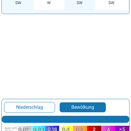
SW
W
SW
SW
Niederschlag
Bewölkung
mm/ m²/
0.02
0.04
0.16
0.4
0.7
2
4
>5
15min