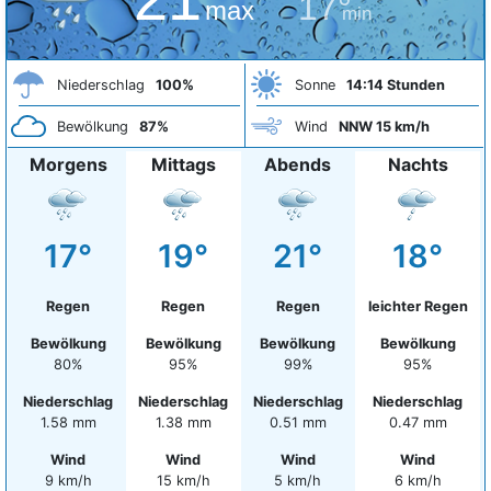
17°
max
min
Niederschlag
100%
Sonne
14:14 Stunden
Bewölkung
87%
Wind
NNW 15 km/h
Morgens
Mittags
Abends
Nachts
17°
19°
21°
18°
Regen
Regen
Regen
leichter Regen
Bewölkung
Bewölkung
Bewölkung
Bewölkung
80%
95%
99%
95%
Niederschlag
Niederschlag
Niederschlag
Niederschlag
1.58 mm
1.38 mm
0.51 mm
0.47 mm
Wind
Wind
Wind
Wind
9 km/h
15 km/h
5 km/h
6 km/h