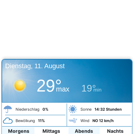
Dienstag, 11. August
29°
19°
max
min
Niederschlag
0%
Sonne
14:32 Stunden
Bewölkung
11%
Wind
NO 12 km/h
Morgens
Mittags
Abends
Nachts