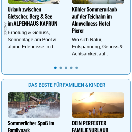
Urlaub zwischen
Kühler Sommerurlaub
Gletscher, Berg & See
auf der Teichalm im
im ALPENHAUS KAPRUN
Almwellness Hotel
Pierer
Erholung & Genuss,
Sonnentage am Pool &
Wo sich Natur,
alpine Erlebnisse in den
Entspannung, Genuss &
Bergen im ALPENHAUS
Achtsamkeit auf
KAPRUN
einzigartige Weise
begegnen.
DAS BESTE FÜR FAMILIEN & KINDER
Sommerlicher Spaß im
DEIN PERFEKTER
Familypark
FAMILIENURLAUB