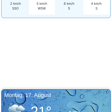
2 km/h
5 km/h
6 km/h
4 km/h
SSO
WSW
S
S
Montag, 17. August
21°