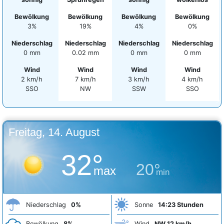
Bewölkung
Bewölkung
Bewölkung
Bewölkung
3%
19%
4%
0%
Niederschlag
Niederschlag
Niederschlag
Niederschlag
0 mm
0.02 mm
0 mm
0 mm
Wind
Wind
Wind
Wind
2 km/h
7 km/h
3 km/h
4 km/h
SSO
NW
SSW
SSO
Freitag, 14. August
32°
20°
max
min
Niederschlag
0%
Sonne
14:23 Stunden
Bewölkung
8%
Wind
NW 12 km/h