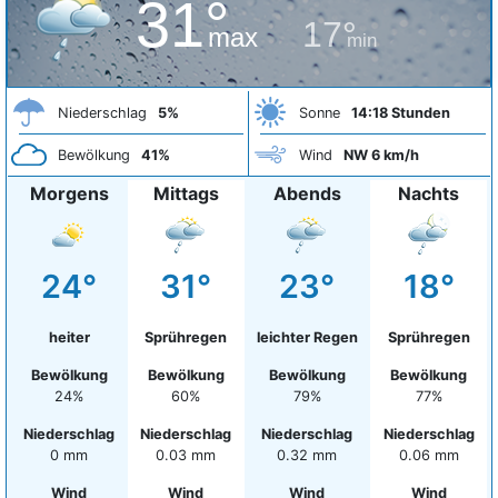
31°
17°
max
min
Niederschlag
5%
Sonne
14:18 Stunden
Bewölkung
41%
Wind
NW 6 km/h
Morgens
Mittags
Abends
Nachts
24°
31°
23°
18°
heiter
Sprühregen
leichter Regen
Sprühregen
Bewölkung
Bewölkung
Bewölkung
Bewölkung
24%
60%
79%
77%
Niederschlag
Niederschlag
Niederschlag
Niederschlag
0 mm
0.03 mm
0.32 mm
0.06 mm
Wind
Wind
Wind
Wind