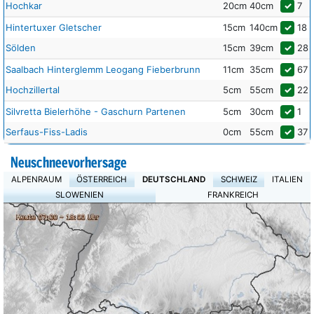
Hochkar
20cm
40cm
✓
7
Hintertuxer Gletscher
15cm
140cm
✓
18
Sölden
15cm
39cm
✓
28
Saalbach Hinterglemm Leogang Fieberbrunn
11cm
35cm
✓
67
Hochzillertal
5cm
55cm
✓
22
Silvretta Bielerhöhe - Gaschurn Partenen
5cm
30cm
✓
1
Serfaus-Fiss-Ladis
0cm
55cm
✓
37
Neuschneevorhersage
ALPENRAUM
ÖSTERREICH
DEUTSCHLAND
SCHWEIZ
ITALIEN
SLOWENIEN
FRANKREICH