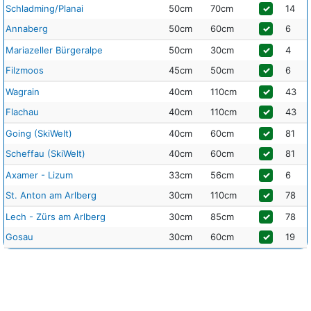
Schladming/Planai
50cm
70cm
✓
14
Annaberg
50cm
60cm
✓
6
Mariazeller Bürgeralpe
50cm
30cm
✓
4
Filzmoos
45cm
50cm
✓
6
Wagrain
40cm
110cm
✓
43
Flachau
40cm
110cm
✓
43
Going (SkiWelt)
40cm
60cm
✓
81
Scheffau (SkiWelt)
40cm
60cm
✓
81
Axamer - Lizum
33cm
56cm
✓
6
St. Anton am Arlberg
30cm
110cm
✓
78
Lech - Zürs am Arlberg
30cm
85cm
✓
78
Gosau
30cm
60cm
✓
19