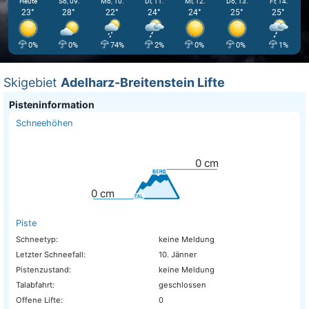
Heute
So, 09.
Mo, 10.
Di, 11.
Mi, 12.
Do, 13.
Fr, 14.
23°
28°
22°
24°
24°
25°
25°
0%
0%
74%
2%
0%
0%
1%
Skigebiet
Adelharz-Breitenstein Lifte
Pisteninformation
Schneehöhen
0
cm
0
cm
Piste
Schneetyp:
keine Meldung
Letzter Schneefall:
10. Jänner
Pistenzustand:
keine Meldung
Talabfahrt:
geschlossen
Offene Lifte:
0