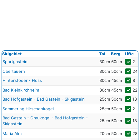
Skigebiet
Tal
Berg
Lifte
Sportgastein
30cm
60cm
✓
2
Obertauern
30cm
50cm
✓
24
Hinterstoder - Höss
30cm
45cm
✓
8
Bad Kleinkirchheim
30cm
45cm
✓
22
Bad Hofgastein - Bad Gastein - Skigastein
25cm
50cm
✓
18
Semmering Hirschenkogel
25cm
50cm
✓
2
Bad Gastein - Graukogel - Bad Hofgastein -
25cm
50cm
✓
18
Skigastein
Maria Alm
20cm
50cm
✓
28