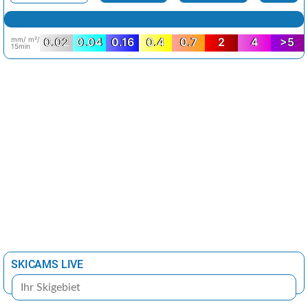
mm/ m²/
0.02
0.04
0.16
0.4
0.7
2
4
>5
15min
SKICAMS LIVE