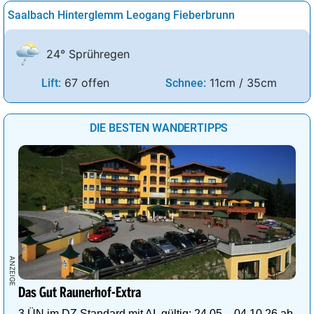
Saalbach Hinterglemm Leogang Fieberbrunn
24° Sprühregen
67 offen
11cm / 35cm
Lift:
Schnee:
DIE BESTEN WANDERTIPPS
Das Gut Raunerhof-Extra
3 ÜN im DZ Standard mit AI, gültig: 24.05. - 04.10.26 ab