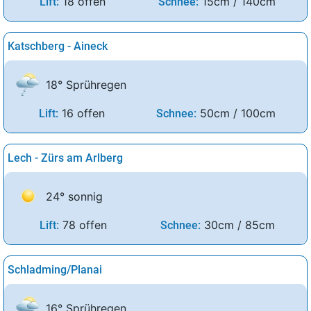
18 offen
15cm / 140cm
Lift:
Schnee:
Katschberg - Aineck
18° Sprühregen
16 offen
50cm / 100cm
Lift:
Schnee:
Lech - Zürs am Arlberg
24° sonnig
78 offen
30cm / 85cm
Lift:
Schnee:
Schladming/Planai
16° Sprühregen