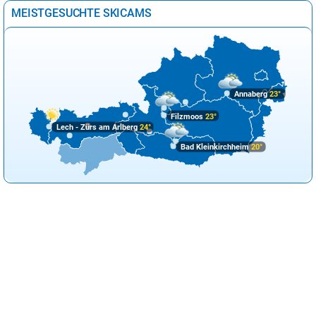
MEISTGESUCHTE SKICAMS
Annaberg
23°
Filzmoos
23°
Lech - Zürs am Arlberg
24°
Bad Kleinkirchheim
20°