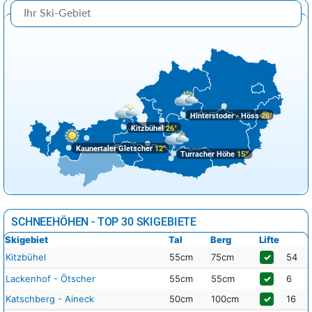
Hinterstoder - Höss
26°
Kitzbühel
26°
Kaunertaler Gletscher
12°
Turracher Höhe
15°
SCHNEEHÖHEN - TOP 30 SKIGEBIETE
Skigebiet
Tal
Berg
Lifte
Kitzbühel
55cm
75cm
✓
54
Lackenhof - Ötscher
55cm
55cm
✓
6
Katschberg - Aineck
50cm
100cm
✓
16