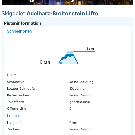
Skigebiet
Adelharz-Breitenstein Lifte
Pisteninformation
Schneehöhen
0
cm
0
cm
Piste
Schneetyp:
keine Meldung
Letzter Schneefall:
10. Jänner
Pistenzustand:
keine Meldung
Talabfahrt:
geschlossen
Offene Lifte:
0
Loipen
Langlauf:
0 km
Zustand:
keine Meldung