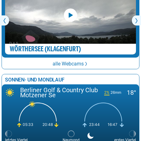
WÖRTHERSEE (KLAGENFURT)
alle Webcams
SONNEN- UND MONDLAUF
Berliner Golf & Country Club
18°
2%
26mm
Motzener Se
05:33
20:48
23:44
16:47
letztes Viertel
Neumond
erstes Viertel