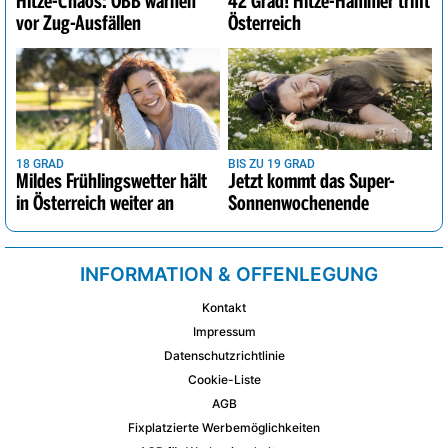
Hitze-Chaos: ÖBB warnen
42 Grad! Hitze-Hammer trifft
vor Zug-Ausfällen
Österreich
18 GRAD
BIS ZU 19 GRAD
Mildes Frühlingswetter hält
Jetzt kommt das Super-
in Österreich weiter an
Sonnenwochenende
INFORMATION & OFFENLEGUNG
Kontakt
Impressum
Datenschutzrichtlinie
Cookie-Liste
AGB
Fixplatzierte Werbemöglichkeiten