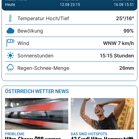
Heute
12.08 23:15
16.08 15:51
Temperatur Hoch/Tief
25°/16°
Bewölkung
99%
Wind
WNW 7 km/h
Sonnenstunden
15:15 Stunden
Regen-Schnee-Menge
26mm
ÖSTERREICH WETTER NEWS
PROBLEME
DAS SIND HOTSPOTS